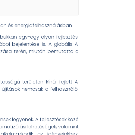
ában és energiafelhasználásban
ukkan egy-egy olyan fejlesztés,
bbi bejelentése is. A globális AI
lmazása terén, miután bemutatta a
ságú területen kínál fejlett AI
 újítások nemcsak a felhasználói
nsek legyenek. A fejlesztések közé
matizálási lehetőségek, valamint
alkalmazkodik az igényeinkhez,