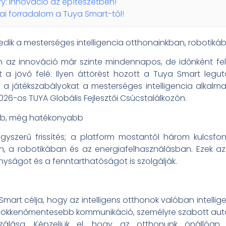
y: Innováció az építészetben!
ai forradalom a Tuya Smart-tól!
edik a mesterséges intelligencia otthonainkban, robotik
 az innováció már szinte mindennapos, de időnként felb
a jövő felé. Ilyen áttörést hozott a Tuya Smart legutó
ja a játékszabályokat a mesterséges intelligencia alka
2026-os TUYA Globális Fejlesztői Csúcstalálkozón.
bb, még hatékonyabb
zerű frissítés; a platform mostantól három kulcsfontos
, a robotikában és az energiafelhasználásban. Ezek az
nyságot és a fenntarthatóságot is szolgálják.
art célja, hogy az intelligens otthonok valóban intellige
g zökkenőmentesebb kommunikáció, személyre szabott auto
zálása. Képzeljük el, hogy az otthonunk önállóan 