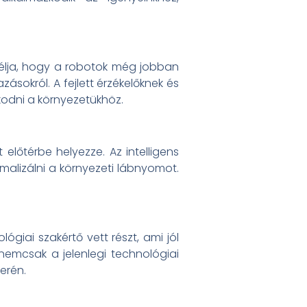
 célja, hogy a robotok még jobban
zásokról. A fejlett érzékelőknek és
kodni a környezetükhöz.
lőtérbe helyezze. Az intelligens
malizálni a környezeti lábnyomot.
lógiai szakértő vett részt, ami jól
nemcsak a jelenlegi technológiai
terén.