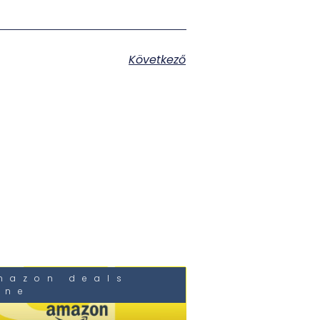
Következő
mazon deals
une