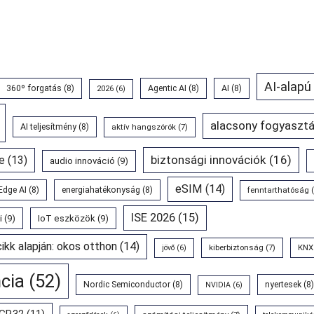
AI-alapú
360º forgatás
(8)
Agentic AI
(8)
AI
(8)
2026
(6)
alacsony fogyasztá
AI teljesítmény
(8)
aktív hangszórók
(7)
biztonsági innovációk
(16)
e
(13)
audio innováció
(9)
eSIM
(14)
Edge AI
(8)
energiahatékonyság
(8)
fenntarthatóság
(
ISE 2026
(15)
i
(9)
IoT eszközök
(9)
cikk alapján: okos otthon
(14)
kiberbiztonság
(7)
KNX
jövő
(6)
ncia
(52)
Nordic Semiconductor
(8)
nyertesek
(8)
NVIDIA
(6)
GP.32
(11)