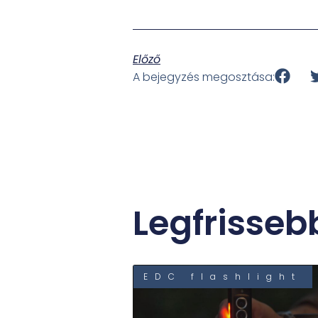
Előző
A bejegyzés megosztása:
Legfrisseb
EDC flashlight