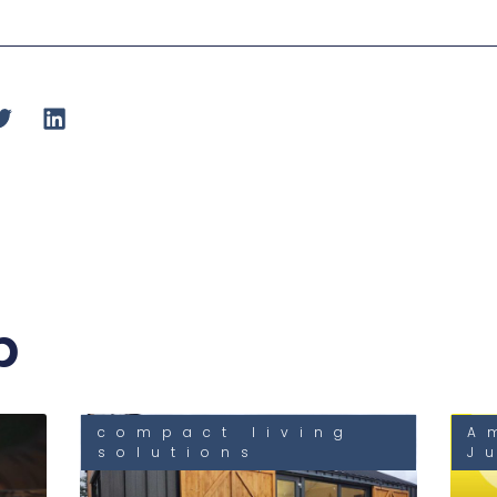
b
compact living
A
solutions
J