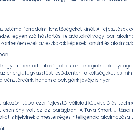
szisztéma forradalmi lehetőségeket kínál. A fejlesztések
kbe, legyen szó háztartási feladatokról vagy ipari alkalma
öszönhetően ezek az eszközök képesek tanulni és alkalmaz
sban
, hogy a fenntarthatóságot és az energiahatékonyságot e
 az energiafogyasztást, csökkenteni a költségeket és mini
a pénztárcánk, hanem a bolygónk jövője is nyer.
lálkozón több ezer fejlesztő, vállalati képviselő és techno
t esemény volt ez az iparágban. A Tuya Smart újításai 
okat is kijelölnek a mesterséges intelligencia alkalmazása 
ják