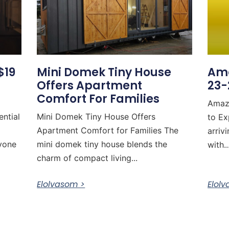
$19
Mini Domek Tiny House
Ama
Offers Apartment
23-
Comfort For Families
Amaz
ential
Mini Domek Tiny House Offers
to Ex
Apartment Comfort for Families The
arriv
nyone
mini domek tiny house blends the
with..
charm of compact living...
Elolvasom >
Elol