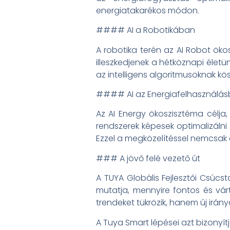
energiatakarékos módon.
#### AI a Robotikában
A robotika terén az AI Robot öko
illeszkedjenek a hétköznapi életün
az intelligens algoritmusoknak k
#### AI az Energiafelhasználá
Az AI Energy ökoszisztéma célja
rendszerek képesek optimalizálni
Ezzel a megközelítéssel nemcsak 
### A jövő felé vezető út
A TUYA Globális Fejlesztői Csúcsta
mutatja, mennyire fontos és vár
trendeket tükrözik, hanem új irány
A Tuya Smart lépései azt bizonyít