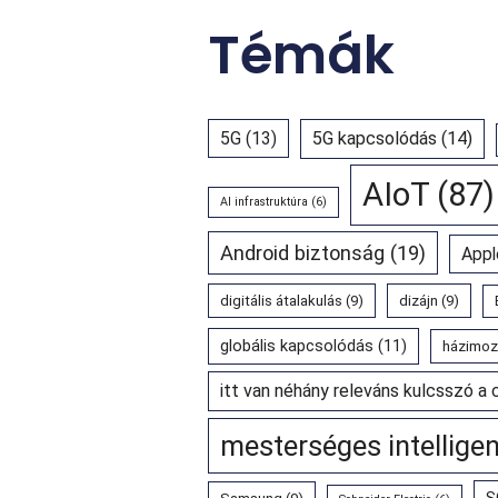
Témák
5G
(13)
5G kapcsolódás
(14)
AIoT
(87)
AI infrastruktúra
(6)
Android biztonság
(19)
Appl
digitális átalakulás
(9)
dizájn
(9)
globális kapcsolódás
(11)
házimoz
itt van néhány releváns kulcsszó a 
mesterséges intellige
S