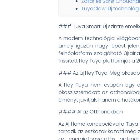
Zafar és Sahir Choudhar
TuyaClaw: Új technológi
### Tuya Smart: Új szintre emelk
A modern technológia világában
amely igazán nagy lépést jelent 
felhőplatform szolgáltató újraír
frissített Hey Tuya platformját a 
### Az új Hey Tuya: Még okosa
A Hey Tuya nem csupán egy egys
ökoszisztémákat: az otthonokban
élményt javítják, hanem a hatéko
#### AI az Otthonokban
Az AI Home koncepcióval a Tuya Sm
tartozik az eszközök közötti mé
az energiafogyasztás optimali