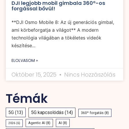
DJI legjobb mobil gimbala 360º-os
forgással bővül!
**DJI Osmo Mobile 8: Az új generációs gimbal,
ami körbeforgatja a világot** A modern
technológia világában a tökéletes videók
készítése...
ELOLVASOM »
Október 15, 2025
Nincs Hozzászólás
Témák
5G
(13)
5G kapcsolódás
(14)
360º forgatás
(8)
Agentic AI
(8)
AI
(8)
2026
(6)