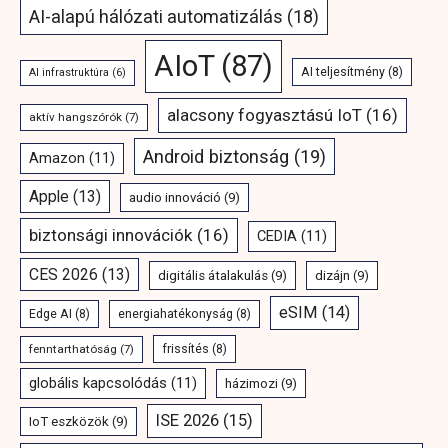
AI-alapú hálózati automatizálás
(18)
AIoT
(87)
AI teljesítmény
(8)
AI infrastruktúra
(6)
alacsony fogyasztású IoT
(16)
aktív hangszórók
(7)
Android biztonság
(19)
Amazon
(11)
Apple
(13)
audio innováció
(9)
biztonsági innovációk
(16)
CEDIA
(11)
CES 2026
(13)
digitális átalakulás
(9)
dizájn
(9)
eSIM
(14)
Edge AI
(8)
energiahatékonyság
(8)
fenntarthatóság
(7)
frissítés
(8)
globális kapcsolódás
(11)
házimozi
(9)
ISE 2026
(15)
IoT eszközök
(9)