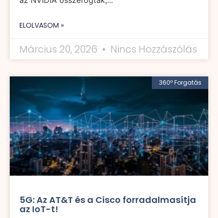
ELOLVASOM »
Március 20, 2026
Nincs Hozzászólás
360º Forgatás
5G: Az AT&T és a Cisco forradalmasítja
az IoT-t!