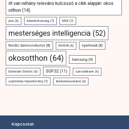
itt van néhány releváns kulcsszó a cikk alapján: okos
otthon
(14)
kiberbiztonság
(7)
KNX
(7)
jövő
(6)
mesterséges intelligencia
(52)
Nordic Semiconductor
(8)
nyertesek
(8)
NVIDIA
(6)
okosotthon
(64)
Samsung
(9)
SGP.32
(11)
Schneider Electric
(6)
szerződések
(6)
számítási teljesítmény
(7)
telekommunikáció
(6)
Kapcsolat