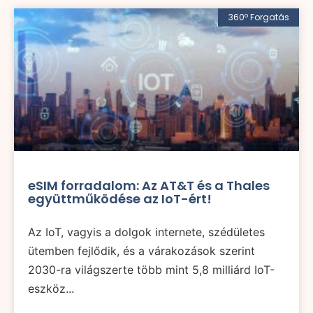
360º Forgatás
eSIM forradalom: Az AT&T és a Thales
együttműködése az IoT-ért!
Az IoT, vagyis a dolgok internete, szédületes
ütemben fejlődik, és a várakozások szerint
2030-ra világszerte több mint 5,8 milliárd IoT-
eszköz...