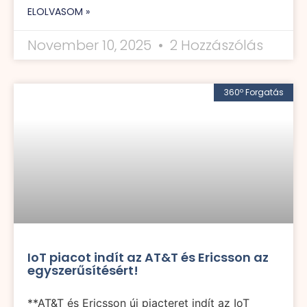
ELOLVASOM »
November 10, 2025
2 Hozzászólás
360º Forgatás
IoT piacot indít az AT&T és Ericsson az
egyszerűsítésért!
**AT&T és Ericsson új piacteret indít az IoT