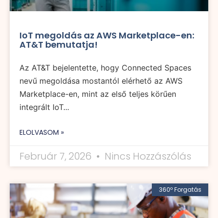
IoT megoldás az AWS Marketplace-en:
AT&T bemutatja!
Az AT&T bejelentette, hogy Connected Spaces
nevű megoldása mostantól elérhető az AWS
Marketplace-en, mint az első teljes körűen
integrált IoT...
ELOLVASOM »
Február 7, 2026
Nincs Hozzászólás
360º Forgatás