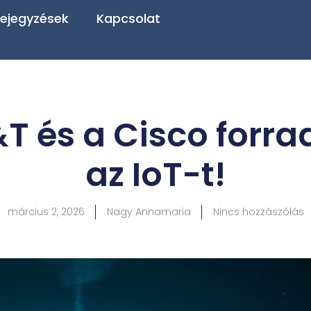
ejegyzések
Kapcsolat
&T és a Cisco forra
az IoT-t!
március 2, 2026
Nagy Annamaria
Nincs hozzászólás