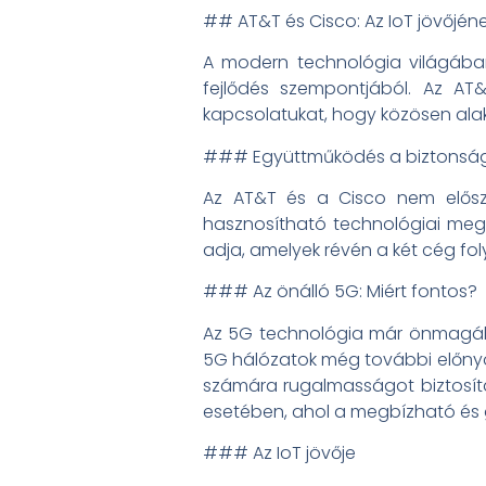
## AT&T és Cisco: Az IoT jövőjén
A modern technológia világában
fejlődés szempontjából. Az AT
kapcsolatukat, hogy közösen alakí
### Együttműködés a biztonságo
Az AT&T és a Cisco nem először
hasznosítható technológiai mego
adja, amelyek révén a két cég fo
### Az önálló 5G: Miért fontos?
Az 5G technológia már önmagába
5G hálózatok még további előnyöke
számára rugalmasságot biztosít
esetében, ahol a megbízható és gy
### Az IoT jövője