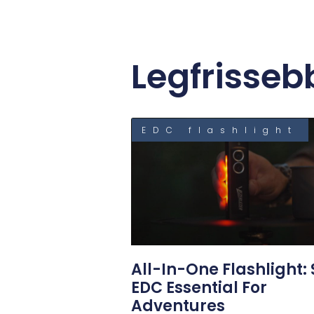
Legfrisseb
EDC flashlight
All-In-One Flashlight: 
EDC Essential For
Adventures