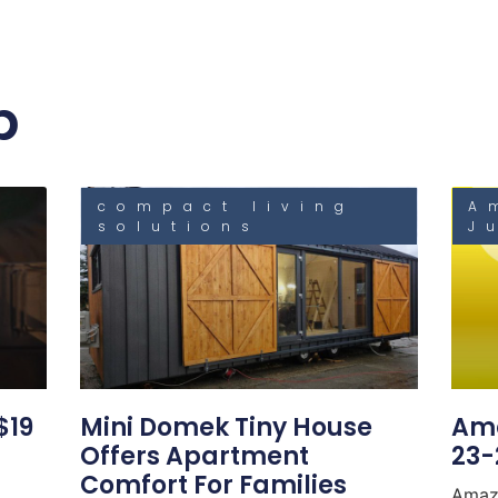
b
compact living
A
solutions
J
$19
Mini Domek Tiny House
Ama
Offers Apartment
23-
Comfort For Families
Amazo