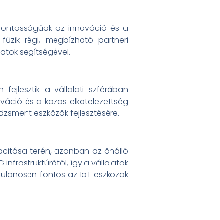
sfontosságúak az innováció és a
űzik régi, megbízható partneri
zatok segítségével.
ejlesztik a vállalati szférában
váció és a közös elkötelezettség
zsment eszközök fejlesztésére.
citása terén, azonban az önálló
nfrastruktúrától, így a vállalatok
ülönösen fontos az IoT eszközök