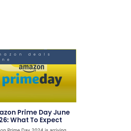
mazon deals
une
zon Prime Day June
26: What To Expect
n Prime Day 2024 is arriving