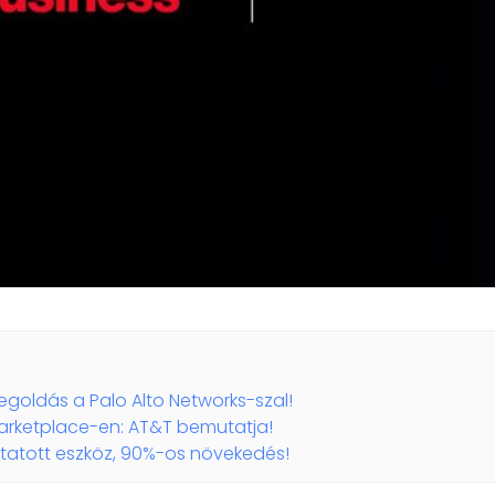
egoldás a Palo Alto Networks-szal!
rketplace-en: AT&T bemutatja!
koztatott eszköz, 90%-os növekedés!