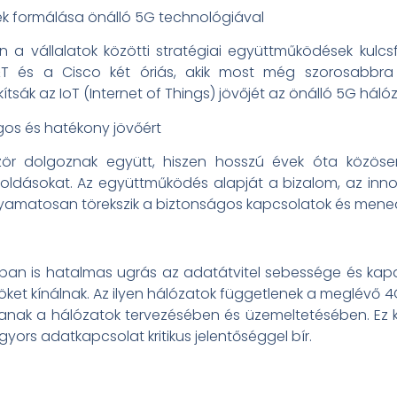
ek formálása önálló 5G technológiával
 a vállalatok közötti stratégiai együttműködések kulc
&T és a Cisco két óriás, akik most még szorosabbra f
tsák az IoT (Internet of Things) jövőjét az önálló 5G háló
s és hatékony jövőért
 dolgoznak együtt, hiszen hosszú évek óta közösen f
ldásokat. Az együttműködés alapját a bizalom, az inno
lyamatosan törekszik a biztonságos kapcsolatok és mened
n is hatalmas ugrás az adatátvitel sebessége és kapa
t kínálnak. Az ilyen hálózatok függetlenek a meglévő 4G i
anak a hálózatok tervezésében és üzemeltetésében. Ez k
ors adatkapcsolat kritikus jelentőséggel bír.