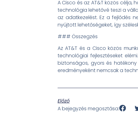
A Cisco és az AT&T közös célja
technológia lehetővé teszi a váll
az adatkezelést. Ez a fejlődés 
nyújtott lehetőségeket, így szél
### Összegzés
Az AT&T és a Cisco közös munk
technológiai fejlesztéseket elér
biztonságos, gyors és hatékony 
eredményeként nemcsak a technol
Előző
A bejegyzés megosztása: