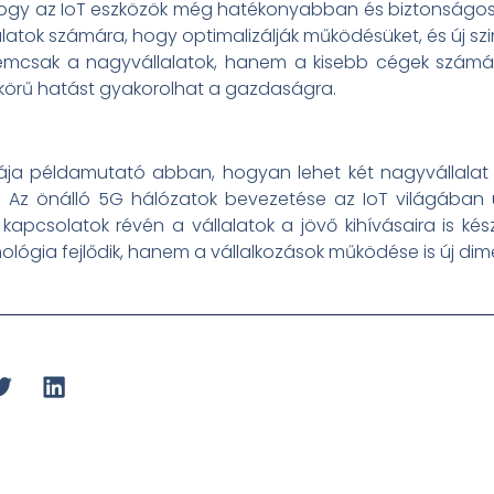
, hogy az IoT eszközök még hatékonyabban és biztonságo
alatok számára, hogy optimalizálják működésüket, és új sz
nemcsak a nagyvállalatok, hanem a kisebb cégek számára 
eskörű hatást gyakorolhat a gazdaságra.
ája példamutató abban, hogyan lehet két nagyvállalat
ni. Az önálló 5G hálózatok bevezetése az IoT világában
kapcsolatok révén a vállalatok a jövő kihívásaira is ké
ógia fejlődik, hanem a vállalkozások működése is új dim