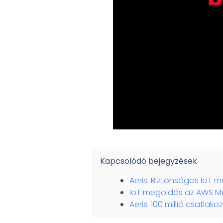
Kapcsolódó bejegyzések
Aeris: Biztonságos IoT m
IoT megoldás az AWS Ma
Aeris: 100 millió csatla