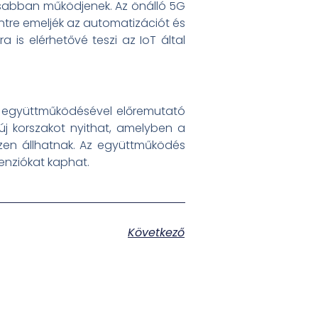
sabban működjenek. Az önálló 5G
intre emeljék az automatizációt és
is elérhetővé teszi az IoT által
 együttműködésével előremutató
 új korszakot nyithat, amelyben a
szen állhatnak. Az együttműködés
enziókat kaphat.
Következő