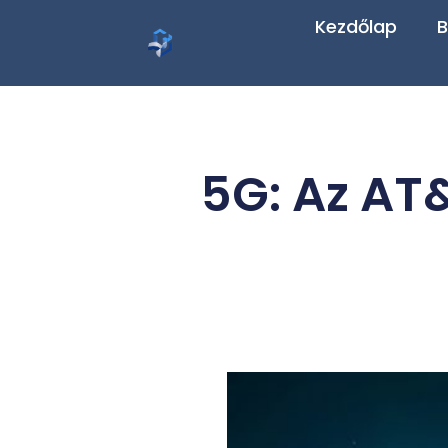
Kezdőlap
B
5G: Az AT