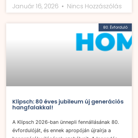
Január 16, 2026
Nincs Hozzászólás
80. Évforduló
Klipsch: 80 éves jubileum új generációs
hangfalakkal!
A Klipsch 2026-ban ünnepli fennállásának 80.
évfordulóját, és ennek apropóján újraírja a