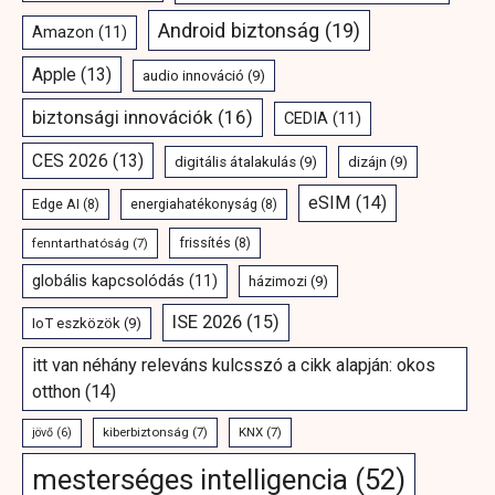
Android biztonság
(19)
Amazon
(11)
Apple
(13)
audio innováció
(9)
biztonsági innovációk
(16)
CEDIA
(11)
CES 2026
(13)
digitális átalakulás
(9)
dizájn
(9)
eSIM
(14)
Edge AI
(8)
energiahatékonyság
(8)
fenntarthatóság
(7)
frissítés
(8)
globális kapcsolódás
(11)
házimozi
(9)
ISE 2026
(15)
IoT eszközök
(9)
itt van néhány releváns kulcsszó a cikk alapján: okos
otthon
(14)
kiberbiztonság
(7)
KNX
(7)
jövő
(6)
mesterséges intelligencia
(52)