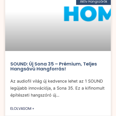
Aktív Hangszórók
SOUND: Új Sona 35 – Prémium, Teljes
Hangsávú Hangforrás!
Az audiofil világ új kedvence lehet az 1 SOUND
legújabb innovációja, a Sona 35. Ez a kifinomult
építészeti hangszóró új...
ELOLVASOM »