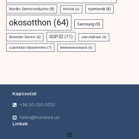
Nordic Semiconductor
(8)
nyertesek
(8)
NVIDIA
(6)
okosotthon
(64)
Samsung
(9)
SGP.32
(11)
Schneider Electric
(6)
szerződések
(6)
számítási teljesítmény
(7)
telekommunikáció
(6)
Kapcsolat
+36 20-220-3332
hello@horizont.us
Linkek