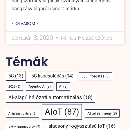
hangszórók világának szabályait. A legendás
hangzásvilágáról ismert márka...
ELOLVASOM »
Január 8, 2026
Nincs Hozzászólás
Témák
5G
(13)
5G kapcsolódás
(14)
360º forgatás
(8)
Agentic AI
(8)
AI
(8)
2026
(6)
AI-alapú hálózati automatizálás
(18)
AIoT
(87)
AI teljesítmény
(8)
AI infrastruktúra
(6)
alacsony fogyasztású IoT
(16)
aktív hangszórók
(7)