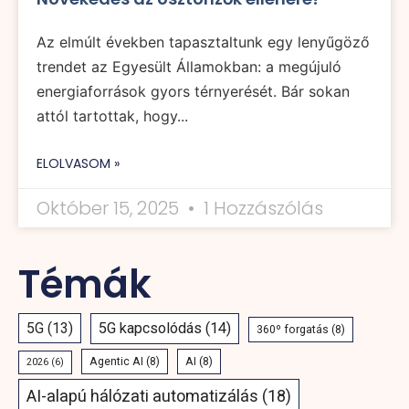
Az elmúlt években tapasztaltunk egy lenyűgöző
trendet az Egyesült Államokban: a megújuló
energiaforrások gyors térnyerését. Bár sokan
attól tartottak, hogy...
ELOLVASOM »
Október 15, 2025
1 Hozzászólás
Témák
5G
(13)
5G kapcsolódás
(14)
360º forgatás
(8)
Agentic AI
(8)
AI
(8)
2026
(6)
AI-alapú hálózati automatizálás
(18)