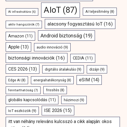
AIoT
(87)
AI teljesítmény
(8)
AI infrastruktúra
(6)
alacsony fogyasztású IoT
(16)
aktív hangszórók
(7)
Android biztonság
(19)
Amazon
(11)
Apple
(13)
audio innováció
(9)
biztonsági innovációk
(16)
CEDIA
(11)
CES 2026
(13)
digitális átalakulás
(9)
dizájn
(9)
eSIM
(14)
Edge AI
(8)
energiahatékonyság
(8)
fenntarthatóság
(7)
frissítés
(8)
globális kapcsolódás
(11)
házimozi
(9)
ISE 2026
(15)
IoT eszközök
(9)
itt van néhány releváns kulcsszó a cikk alapján: okos