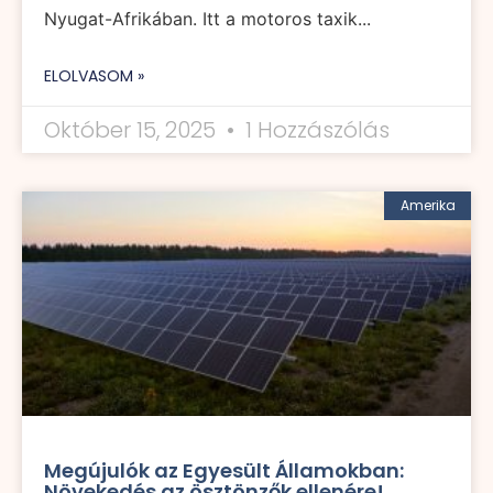
Nyugat-Afrikában. Itt a motoros taxik...
ELOLVASOM »
Október 15, 2025
1 Hozzászólás
Amerika
Megújulók az Egyesült Államokban:
Növekedés az ösztönzők ellenére!