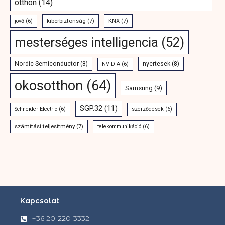
otthon
(14)
kiberbiztonság
(7)
KNX
(7)
jövő
(6)
mesterséges intelligencia
(52)
Nordic Semiconductor
(8)
nyertesek
(8)
NVIDIA
(6)
okosotthon
(64)
Samsung
(9)
SGP.32
(11)
Schneider Electric
(6)
szerződések
(6)
számítási teljesítmény
(7)
telekommunikáció
(6)
Kapcsolat
+36 20-220-3332