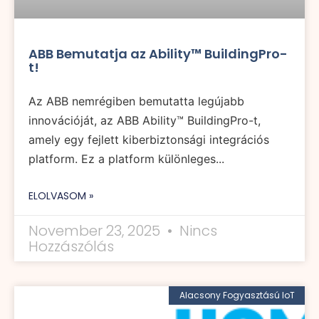
ABB Bemutatja az Ability™ BuildingPro-
t!
Az ABB nemrégiben bemutatta legújabb
innovációját, az ABB Ability™ BuildingPro-t,
amely egy fejlett kiberbiztonsági integrációs
platform. Ez a platform különleges...
ELOLVASOM »
November 23, 2025
Nincs
Hozzászólás
Alacsony Fogyasztású IoT