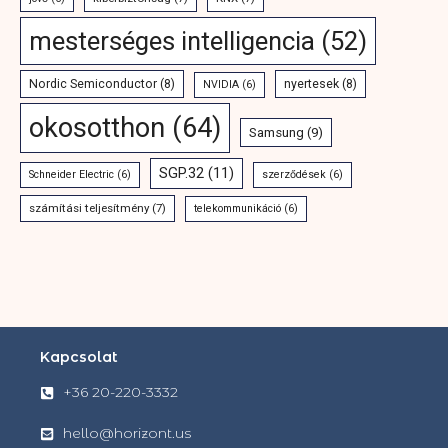
mesterséges intelligencia
(52)
Nordic Semiconductor
(8)
nyertesek
(8)
NVIDIA
(6)
okosotthon
(64)
Samsung
(9)
SGP.32
(11)
Schneider Electric
(6)
szerződések
(6)
számítási teljesítmény
(7)
telekommunikáció
(6)
Kapcsolat
+36 20-220-3332
hello@horizont.us