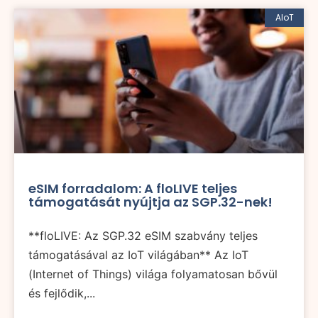
AIoT
eSIM forradalom: A floLIVE teljes
támogatását nyújtja az SGP.32-nek!
**floLIVE: Az SGP.32 eSIM szabvány teljes
támogatásával az IoT világában** Az IoT
(Internet of Things) világa folyamatosan bővül
és fejlődik,...