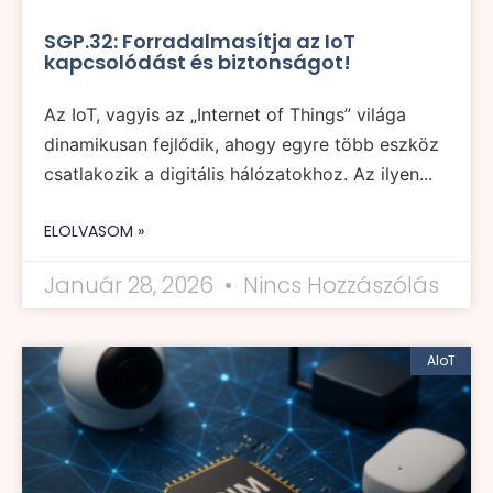
SGP.32: Forradalmasítja az IoT
kapcsolódást és biztonságot!
Az IoT, vagyis az „Internet of Things” világa
dinamikusan fejlődik, ahogy egyre több eszköz
csatlakozik a digitális hálózatokhoz. Az ilyen...
ELOLVASOM »
Január 28, 2026
Nincs Hozzászólás
AIoT