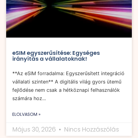
eSIM egyszerűsítése: Egységes
irányítás a vállalatoknak!
**Az eSIM forradalma: Egyszerűsített integráció
vállalati szinten** A digitális világ gyors ütemű
fejlődése nem csak a hétköznapi felhasználók
számára hoz...
ELOLVASOM »
Május 30, 2026
Nincs Hozzászólás