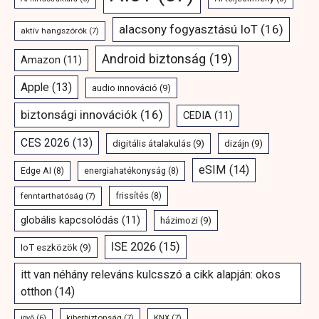
alacsony fogyasztású IoT
(16)
aktív hangszórók
(7)
Android biztonság
(19)
Amazon
(11)
Apple
(13)
audio innováció
(9)
biztonsági innovációk
(16)
CEDIA
(11)
CES 2026
(13)
digitális átalakulás
(9)
dizájn
(9)
eSIM
(14)
Edge AI
(8)
energiahatékonyság
(8)
fenntarthatóság
(7)
frissítés
(8)
globális kapcsolódás
(11)
házimozi
(9)
ISE 2026
(15)
IoT eszközök
(9)
itt van néhány releváns kulcsszó a cikk alapján: okos
otthon
(14)
kiberbiztonság
(7)
KNX
(7)
jövő
(6)