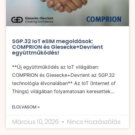
SGP.32 IoT eSIM megoldások:
COMPRION és Giesecke+Devrient
együttműködés!
**Új együttműködés az IoT világában:
COMPRION és Giesecke+Devrient az SGP.32
technológia élvonalában** Az IoT (Internet of
Things) világában folyamatosan keresettek...
ELOLVASOM »
Március 10, 2026
Nincs Hozzászólás