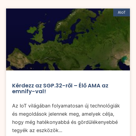
AIoT
Kérdezz az SGP.32-ről – Élő AMA az
emnify-val!
Az IoT világában folyamatosan új technológiák
és megoldások jelennek meg, amelyek célja,
hogy még hatékonyabbá és gördülékenyebbé
tegyék az eszközök...