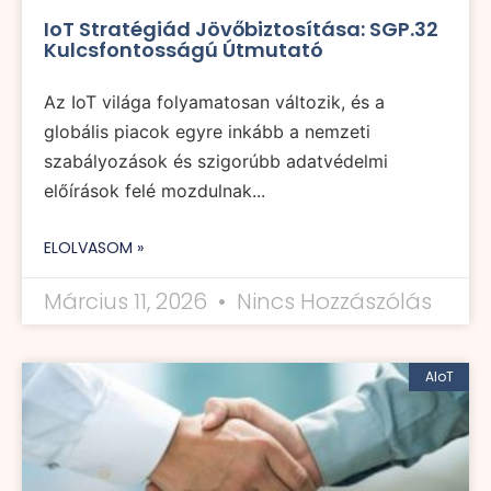
IoT Stratégiád Jövőbiztosítása: SGP.32
Kulcsfontosságú Útmutató
Az IoT világa folyamatosan változik, és a
globális piacok egyre inkább a nemzeti
szabályozások és szigorúbb adatvédelmi
előírások felé mozdulnak...
ELOLVASOM »
Március 11, 2026
Nincs Hozzászólás
AIoT