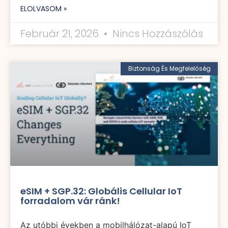
ELOLVASOM »
Február 21, 2026
Nincs Hozzászólás
Biztonság És Megfelelőség
eSIM + SGP.32: Globális Cellular IoT
forradalom vár ránk!
Az utóbbi években a mobilhálózat-alapú IoT