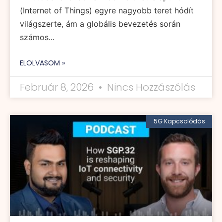
(Internet of Things) egyre nagyobb teret hódít
világszerte, ám a globális bevezetés során
számos...
ELOLVASOM »
Február 8, 2026
Nincs Hozzászólás
5G Kapcsolódás