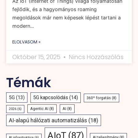
Az IoT (Internet of Things) világa folyamatosan
fejlődik, és a hagyományos roaming
megoldások már nem képesek lépést tartani a
modern...
ELOLVASOM »
Október 15, 2025
Nincs Hozzászólás
Témák
5G
(13)
5G kapcsolódás
(14)
360º forgatás
(8)
Agentic AI
(8)
AI
(8)
2026
(6)
AI-alapú hálózati automatizálás
(18)
AIoT
(87)
AI teljesítmény
(8)
AI infrastruktúra
(6)