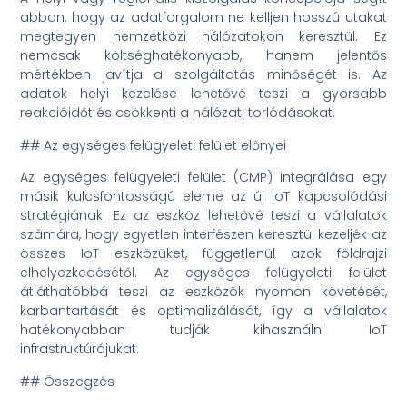
abban, hogy az adatforgalom ne kelljen hosszú utakat
megtegyen nemzetközi hálózatokon keresztül. Ez
nemcsak költséghatékonyabb, hanem jelentős
mértékben javítja a szolgáltatás minőségét is. Az
adatok helyi kezelése lehetővé teszi a gyorsabb
reakcióidőt és csökkenti a hálózati torlódásokat.
## Az egységes felügyeleti felület előnyei
Az egységes felügyeleti felület (CMP) integrálása egy
másik kulcsfontosságú eleme az új IoT kapcsolódási
stratégiának. Ez az eszköz lehetővé teszi a vállalatok
számára, hogy egyetlen interfészen keresztül kezeljék az
összes IoT eszközüket, függetlenül azok földrajzi
elhelyezkedésétől. Az egységes felügyeleti felület
átláthatóbbá teszi az eszközök nyomon követését,
karbantartását és optimalizálását, így a vállalatok
hatékonyabban tudják kihasználni IoT
infrastruktúrájukat.
## Összegzés