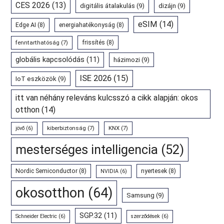
CES 2026
(13)
digitális átalakulás
(9)
dizájn
(9)
eSIM
(14)
Edge AI
(8)
energiahatékonyság
(8)
fenntarthatóság
(7)
frissítés
(8)
globális kapcsolódás
(11)
házimozi
(9)
ISE 2026
(15)
IoT eszközök
(9)
itt van néhány releváns kulcsszó a cikk alapján: okos
otthon
(14)
kiberbiztonság
(7)
KNX
(7)
jövő
(6)
mesterséges intelligencia
(52)
Nordic Semiconductor
(8)
nyertesek
(8)
NVIDIA
(6)
okosotthon
(64)
Samsung
(9)
SGP.32
(11)
Schneider Electric
(6)
szerződések
(6)