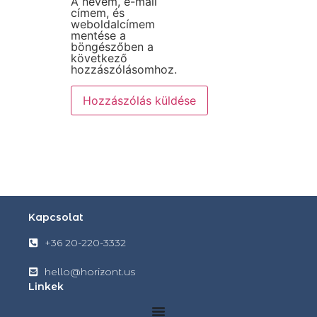
A nevem, e-mail
címem, és
weboldalcímem
mentése a
böngészőben a
következő
hozzászólásomhoz.
Kapcsolat
+36 20-220-3332
hello@horizont.us
Linkek