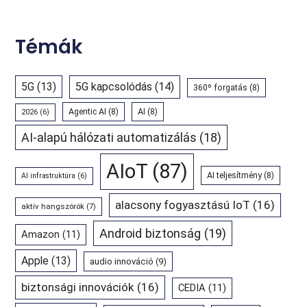
Témák
5G
(13)
5G kapcsolódás
(14)
360º forgatás
(8)
Agentic AI
(8)
AI
(8)
2026
(6)
AI-alapú hálózati automatizálás
(18)
AIoT
(87)
AI teljesítmény
(8)
AI infrastruktúra
(6)
alacsony fogyasztású IoT
(16)
aktív hangszórók
(7)
Android biztonság
(19)
Amazon
(11)
Apple
(13)
audio innováció
(9)
biztonsági innovációk
(16)
CEDIA
(11)