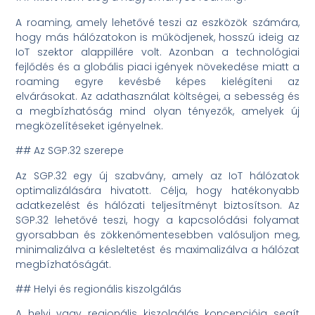
A roaming, amely lehetővé teszi az eszközök számára,
hogy más hálózatokon is működjenek, hosszú ideig az
IoT szektor alappillére volt. Azonban a technológiai
fejlődés és a globális piaci igények növekedése miatt a
roaming egyre kevésbé képes kielégíteni az
elvárásokat. Az adathasználat költségei, a sebesség és
a megbízhatóság mind olyan tényezők, amelyek új
megközelítéseket igényelnek.
## Az SGP.32 szerepe
Az SGP.32 egy új szabvány, amely az IoT hálózatok
optimalizálására hivatott. Célja, hogy hatékonyabb
adatkezelést és hálózati teljesítményt biztosítson. Az
SGP.32 lehetővé teszi, hogy a kapcsolódási folyamat
gyorsabban és zökkenőmentesebben valósuljon meg,
minimalizálva a késleltetést és maximalizálva a hálózat
megbízhatóságát.
## Helyi és regionális kiszolgálás
A helyi vagy regionális kiszolgálás koncepciója segít