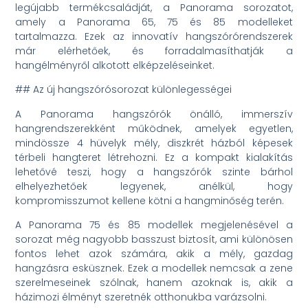
legújabb termékcsaládját, a Panorama sorozatot,
amely a Panorama 65, 75 és 85 modelleket
tartalmazza. Ezek az innovatív hangszórórendszerek
már elérhetőek, és forradalmasíthatják a
hangélményről alkotott elképzeléseinket.
## Az új hangszórósorozat különlegességei
A Panorama hangszórók önálló, immerszív
hangrendszerekként működnek, amelyek egyetlen,
mindössze 4 hüvelyk mély, diszkrét házból képesek
térbeli hangteret létrehozni. Ez a kompakt kialakítás
lehetővé teszi, hogy a hangszórók szinte bárhol
elhelyezhetőek legyenek, anélkül, hogy
kompromisszumot kellene kötni a hangminőség terén.
A Panorama 75 és 85 modellek megjelenésével a
sorozat még nagyobb basszust biztosít, ami különösen
fontos lehet azok számára, akik a mély, gazdag
hangzásra esküsznek. Ezek a modellek nemcsak a zene
szerelmeseinek szólnak, hanem azoknak is, akik a
házimozi élményt szeretnék otthonukba varázsolni.