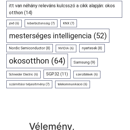
itt van néhány releváns kulcsszó a cikk alapján: okos
otthon
(14)
kiberbiztonság
(7)
KNX
(7)
jövő
(6)
mesterséges intelligencia
(52)
Nordic Semiconductor
(8)
nyertesek
(8)
NVIDIA
(6)
okosotthon
(64)
Samsung
(9)
SGP.32
(11)
Schneider Electric
(6)
szerződések
(6)
számítási teljesítmény
(7)
telekommunikáció
(6)
Vélemény,