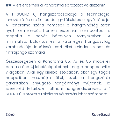
## Miért érdemes a Panorama sorozatot választani?
A 1 SOUND új hangszórócsaládja a technológiai
innováció és a stílusos design tökéletes elegyét kínálja.
A Panorama széria nemcsak a hangminőség terén
nyújt kiemelkedőt, hanem esztétikai szempontból is
megállja a helyét bármilyen környezetben. A
minimalista kialakítás és a különleges hangzásvilág
kombinációja ideálissá teszi őket minden zene- és
filmrajongó számára.
Összességében a Panorama 65, 75 és 85 modellek
bemutatása új lehetőségeket nyit meg a hangtechnika
világában. Akár egy kisebb szobában, akár egy tágas
nappaliban használjuk őket, ezek a hangszórók
garantáltan lenyűgöző hangélményt nyújtanak. Ha
szeretnéd felturbózni otthoni hangrendszeredet, a 1
SOUND új sorozata tökéletes választás lehet számodra.
Előző
Következő