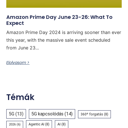
Amazon Prime Day June 23-26: What To
Expect
Amazon Prime Day 2024 is arriving sooner than ever
this year, with the massive sale event scheduled
from June 23...
Elolvasom >
Témák
5G
(13)
5G kapcsolódás
(14)
360º forgatás
(8)
Agentic AI
(8)
AI
(8)
2026
(6)