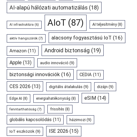
AI-alapú hálózati automatizálás
(18)
AIoT
(87)
AI teljesítmény
(8)
AI infrastruktúra
(6)
alacsony fogyasztású IoT
(16)
aktív hangszórók
(7)
Android biztonság
(19)
Amazon
(11)
Apple
(13)
audio innováció
(9)
biztonsági innovációk
(16)
CEDIA
(11)
CES 2026
(13)
digitális átalakulás
(9)
dizájn
(9)
eSIM
(14)
Edge AI
(8)
energiahatékonyság
(8)
fenntarthatóság
(7)
frissítés
(8)
globális kapcsolódás
(11)
házimozi
(9)
ISE 2026
(15)
IoT eszközök
(9)