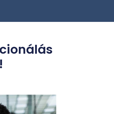
icionálás
!