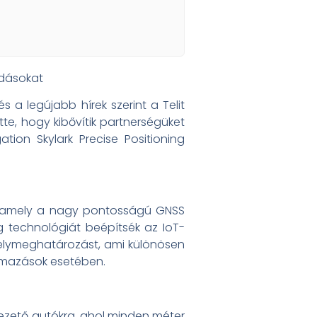
ldásokat
 a legújabb hírek szerint a Telit
ette, hogy kibővítik partnerségüket
tion Skylark Precise Positioning
on, amely a nagy pontosságú GNSS
ing technológiát beépítsék az IoT-
 helymeghatározást, ami különösen
lmazások esetében.
zető autókra, ahol minden méter