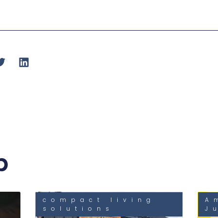
b
compact living
A
solutions
J