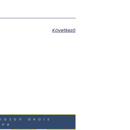
Következő
mazon deals
une