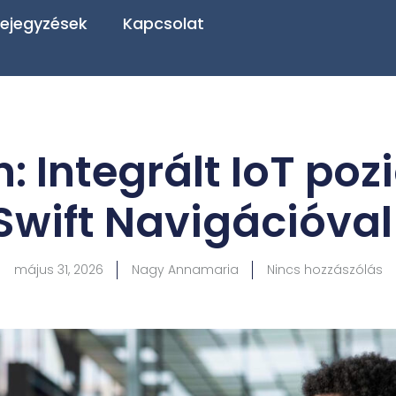
ejegyzések
Kapcsolat
n: Integrált IoT poz
Swift Navigációval
május 31, 2026
Nagy Annamaria
Nincs hozzászólás