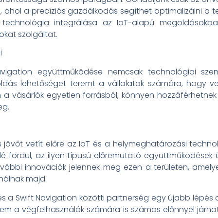
ahol a precíziós gazdálkodás segíthet optimalizálni a
rk technológia integrálása az IoT-alapú megoldásokba
at szolgáltat.
i
Navigation együttműködése nemcsak technológiai szem
goldás lehetőséget teremt a vállalatok számára, hogy v
a vásárlók egyetlen forrásból, könnyen hozzáférhetnek
eg.
 jövőt vetít előre az IoT és a helymeghatározási techno
lé fordul, az ilyen típusú előremutató együttműködések
vábbi innovációk jelennek meg ezen a területen, ame
ínálnak majd.
és a Swift Navigation közötti partnerség egy újabb lépés 
nem a végfelhasználók számára is számos előnnyel járha