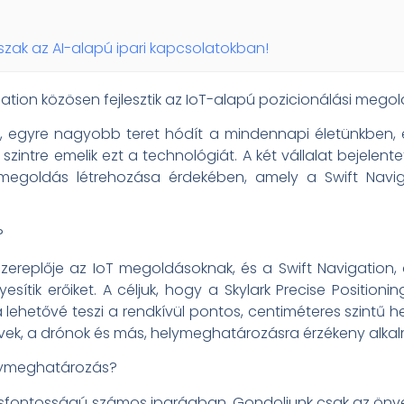
orszak az AI-alapú ipari kapcsolatokban!
gation közösen fejlesztik az IoT-alapú pozicionálási mego
e, egyre nagyobb teret hódít a mindennapi életünkben, és
 szintre emelik ezt a technológiát. A két vállalat bejelent
 megoldás létrehozása érdekében, amely a Swift Naviga
?
is szereplője az IoT megoldásoknak, és a Swift Navigati
yesítik erőiket. A céljuk, hogy a Skylark Precise Position
lehetővé teszi a rendkívül pontos, centiméteres szintű
ek, a drónok és más, helymeghatározásra érzékeny alka
lymeghatározás?
sfontosságú számos iparágban. Gondoljunk csak az önve