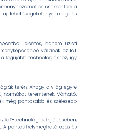
 terményhozamot és csökkenteni a
 új lehetőségeket nyit meg, és
pontból jelentős, hanem üzleti
ersenyképesebbé váljanak az IoT
 a legújabb technológiákhoz, így
lógiák terén. Ahogy a világ egyre
 új normákat teremtenek. Várható,
lyek még pontosabb és szélesebb
az IoT-technológiák fejlődésében,
t. A pontos helymeghatározás és