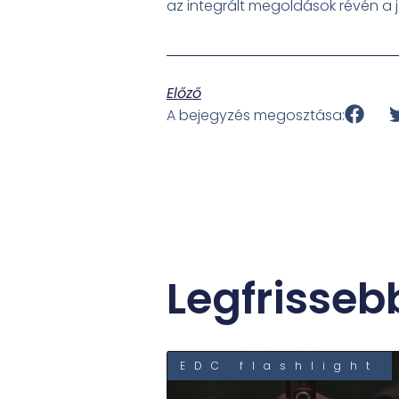
az integrált megoldások révén a j
Előző
A bejegyzés megosztása:
Legfrisseb
EDC flashlight