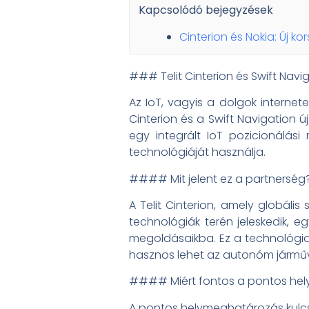
Kapcsolódó bejegyzések
Cinterion és Nokia: Új k
### Telit Cinterion és Swift Navi
Az IoT, vagyis a dolgok internet
Cinterion és a Swift Navigation új
egy integrált IoT pozicionálási
technológiáját használja.
#### Mit jelent ez a partnerség
A Telit Cinterion, amely globál
technológiák terén jeleskedik, eg
megoldásaikba. Ez a technológia 
hasznos lehet az autonóm járműv
#### Miért fontos a pontos he
A pontos helymeghatározás kulc