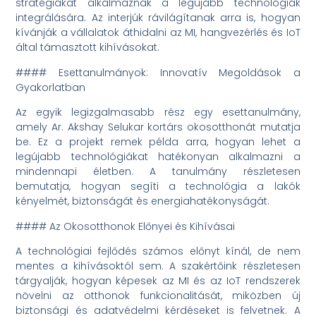
stratégiákat alkalmaznak a legújabb technológiák
integrálására. Az interjúk rávilágítanak arra is, hogyan
kívánják a vállalatok áthidalni az MI, hangvezérlés és IoT
által támasztott kihívásokat.
#### Esettanulmányok: Innovatív Megoldások a
Gyakorlatban
Az egyik legizgalmasabb rész egy esettanulmány,
amely Ar. Akshay Selukar kortárs okosotthonát mutatja
be. Ez a projekt remek példa arra, hogyan lehet a
legújabb technológiákat hatékonyan alkalmazni a
mindennapi életben. A tanulmány részletesen
bemutatja, hogyan segíti a technológia a lakók
kényelmét, biztonságát és energiahatékonyságát.
#### Az Okosotthonok Előnyei és Kihívásai
A technológiai fejlődés számos előnyt kínál, de nem
mentes a kihívásoktól sem. A szakértőink részletesen
tárgyalják, hogyan képesek az MI és az IoT rendszerek
növelni az otthonok funkcionalitását, miközben új
biztonsági és adatvédelmi kérdéseket is felvetnek. A