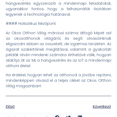
hangvezérlés egyszerűsíti a mindennapi feladatokat,
ugyanakkor fontos, hogy a felhasználók tisztában
legyenek a technológia határaival.
#### Holisztikus Nézőpont
Az Okos Otthon Világ márciusi száma átfogó képet ad
az okosotthonok világáról, és segít olvasóinknak
eligazodni ebben az összetett, de izgalmas területen. Az
ágazat szakértőinek meglátásai, valamint a gyakorlati
példák révén mindenki számára érthetővé válik, hogyan
alakítja át az MI, a hangvezérlés és az IoT a mindennapi
otthoni életet.
Ha érdekel, hogyan lehet az otthonod a jövőbe repíteni,
mindenképpen olvasd el a teljes cikket az Okos Otthon
Világ magazinban!
Előző
Következő