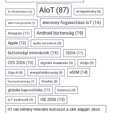
AIoT
(87)
AI teljesítmény
(8)
AI infrastruktúra
(6)
alacsony fogyasztású IoT
(16)
aktív hangszórók
(7)
Android biztonság
(19)
Amazon
(11)
Apple
(13)
audio innováció
(9)
biztonsági innovációk
(16)
CEDIA
(11)
CES 2026
(13)
digitális átalakulás
(9)
dizájn
(9)
eSIM
(14)
Edge AI
(8)
energiahatékonyság
(8)
fenntarthatóság
(7)
frissítés
(8)
globális kapcsolódás
(11)
házimozi
(9)
ISE 2026
(15)
IoT eszközök
(9)
itt van néhány releváns kulcsszó a cikk alapján: okos