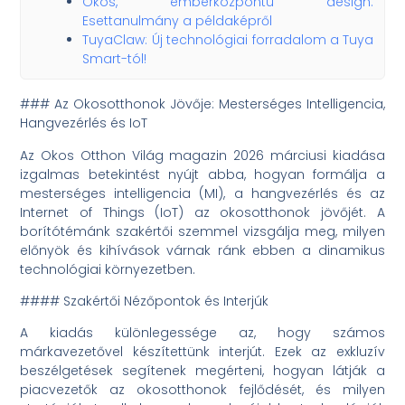
Okos, emberközpontú design:
Esettanulmány a példaképről
TuyaClaw: Új technológiai forradalom a Tuya
Smart-tól!
### Az Okosotthonok Jövője: Mesterséges Intelligencia,
Hangvezérlés és IoT
Az Okos Otthon Világ magazin 2026 márciusi kiadása
izgalmas betekintést nyújt abba, hogyan formálja a
mesterséges intelligencia (MI), a hangvezérlés és az
Internet of Things (IoT) az okosotthonok jövőjét. A
borítótémánk szakértői szemmel vizsgálja meg, milyen
előnyök és kihívások várnak ránk ebben a dinamikus
technológiai környezetben.
#### Szakértői Nézőpontok és Interjúk
A kiadás különlegessége az, hogy számos
márkavezetővel készítettünk interjút. Ezek az exkluzív
beszélgetések segítenek megérteni, hogyan látják a
piacvezetők az okosotthonok fejlődését, és milyen