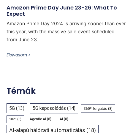
Amazon Prime Day June 23-26: What To
Expect
Amazon Prime Day 2024 is arriving sooner than ever
this year, with the massive sale event scheduled
from June 23...
Elolvasom >
Témák
5G
(13)
5G kapcsolódás
(14)
360º forgatás
(8)
Agentic AI
(8)
AI
(8)
2026
(6)
AI-alapú hálózati automatizálás
(18)