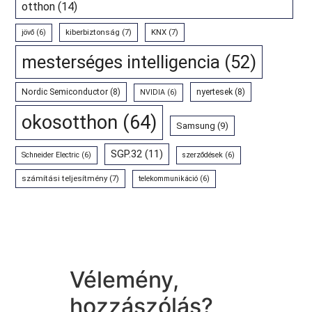
otthon
(14)
kiberbiztonság
(7)
KNX
(7)
jövő
(6)
mesterséges intelligencia
(52)
Nordic Semiconductor
(8)
nyertesek
(8)
NVIDIA
(6)
okosotthon
(64)
Samsung
(9)
SGP.32
(11)
Schneider Electric
(6)
szerződések
(6)
számítási teljesítmény
(7)
telekommunikáció
(6)
Vélemény,
hozzászólás?