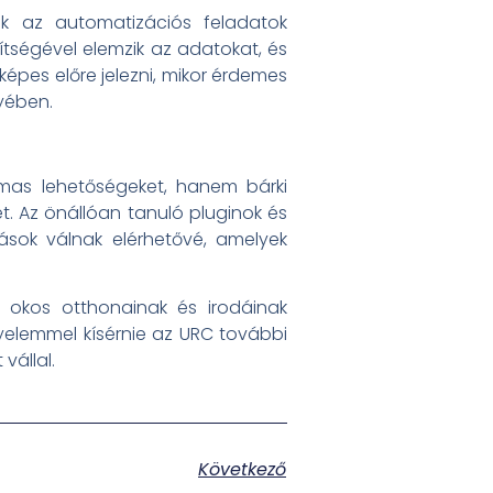
ek az automatizációs feladatok
tségével elemzik az adatokat, és
képes előre jelezni, mikor érdemes
gyében.
lmas lehetőségeket, hanem bárki
 Az önállóan tanuló pluginok és
ások válnak elérhetővé, amelyek
 okos otthonainak és irodáinak
igyelemmel kísérnie az URC további
vállal.
Következő