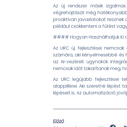
Az új rendszer másik izgalmas
végrehajtását még hatékonyabbá 
proaktívan javaslatokat tesznek a
például csökkenteni a fűtést vag
#### Hogyan Használhatjuk Ki a
Az URC új fejlesztései nemcsak
számára, aki kényelmesebbé és 
az AI-vezérelt ügynökök integr
nemcsak időt takarítanak meg, h
Az URC legújabb fejlesztései 
alappillérei. Aki szeretné lépést
lépéseit is. Az automatizáció jöv
Előző