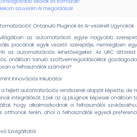
iztonságosabb iskolák és kórházak!
elekom szuverén AI megoldásai!
utomatizációt: Öntanuló Pluginok és AI-vezérelt Ügynökök
ilágában az automatizáció egyre nagyobb szerepet j
ális piacának egyik vezető szereplője, nemrégiben egy j
íti az automatizációs lehetőségeket. Az URC áttörést
iós, önállóan tanuló szoftvermegoldásokkal gazdagodo
ontosan a felhasználók számára?
mint Innovációs Inkubátor
a fejlett automatizációs rendszerek alapját képezte, de m
ginok integrálását. Ezek az új pluginok képesek önállóan ta
ltal, hogy alkalmazkodnak a felhasználói szokásokho
s otthonok terén, ahol a felhasználók egyedi preferenc
vő Szolgáltatói