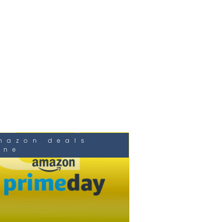
mazon deals
une