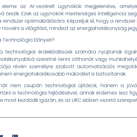
 eleme az AI-vezérelt ügynökök megjelenése, amely
teszik. Ezek az ügynökök mesterséges intelligencia segí
 rendszer optimalizálására. Képzeljük el, hogy a rendszer 
y növelni a világítást, mindezt az energiahatékonyság je
 Technológia Előnyeit?
 a technológiai érdeklődésűek számára nyújtanak izga
hatékonyabbá szeretné tenni otthonát vagy munkahelyét.
ációja révén személyre szabott automatizációs megold
anem energiatakarékosabb működést is biztosítanak.
tehát nem csupán technológiai újítások, hanem a jövő
 tartani a technológia fejlődésével, annak érdemes lesz f
ője most kezdődik igazán, és az URC ebben vezető szerepet 