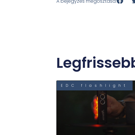
A bejegyzés megosztása:
Legfrisseb
EDC flashlight