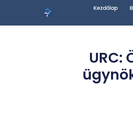
Kezdőlap
B
URC: 
ügynök