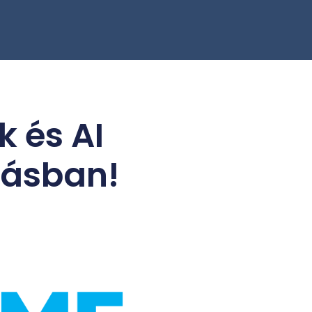
 és AI
lásban!