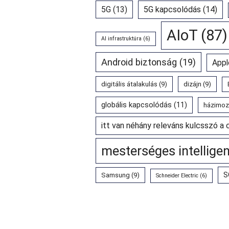
5G
(13)
5G kapcsolódás
(14)
AIoT
(87)
AI infrastruktúra
(6)
Android biztonság
(19)
Appl
digitális átalakulás
(9)
dizájn
(9)
globális kapcsolódás
(11)
házimoz
itt van néhány releváns kulcsszó a 
mesterséges intellige
S
Samsung
(9)
Schneider Electric
(6)