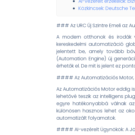
AI-vezérelt érzékelők: b
Közkincsek: Deutsche T
### Az URC Új Szintre Emeli az A
A modern otthonok és irodák v
kereskedelmi automatizáció glob
jelentett be, amely tovább bőv
(Automation Engine) új generác
érhetők el. De mit is jelent ez p
#### Az Automatizációs Motor, 
Az Automatizációs Motor eddig is 
lehetővé teszik az intelligens plu
egyre hatékonyabbá válnak azá
különösen hasznos lehet az oko
automatizált folyamatok.
#### AI-vezérelt Ügynökök: A Jö