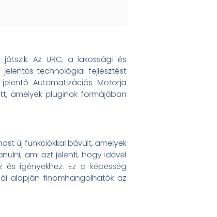
átszik. Az URC, a lakossági és
elentős technológiai fejlesztést
 jelentő Automatizációs Motorja
tt, amelyek pluginok formájában
ost új funkciókkal bővült, amelyek
nulni, ami azt jelenti, hogy idővel
z és igényekhez. Ez a képesség
iái alapján finomhangolhatók az