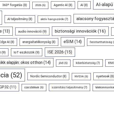
AI-alapú
360º forgatás
(8)
Agentic AI
(8)
AI
(8)
2026
(6)
alacsony fogyasztá
AI teljesítmény
(8)
aktív hangszórók
(7)
biztonsági innovációk
(16)
e
(13)
audio innováció
(9)
eSIM
(14)
Edge AI
(8)
energiahatékonyság
(8)
fenntarthatóság
(
ISE 2026
(15)
i
(9)
IoT eszközök
(9)
cikk alapján: okos otthon
(14)
kiberbiztonság
(7)
KNX
jövő
(6)
ncia
(52)
Nordic Semiconductor
(8)
nyertesek
(8)
NVIDIA
(6)
GP.32
(11)
számítási teljesítmény
(7)
szerződések
(6)
telekommuniká