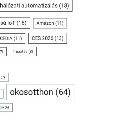
 hálózati automatizálás
(18)
sú IoT
(16)
Amazon
(11)
CES 2026
(13)
CEDIA
(11)
7)
frissítés
(8)
(7)
okosotthon
(64)
ció
(6)