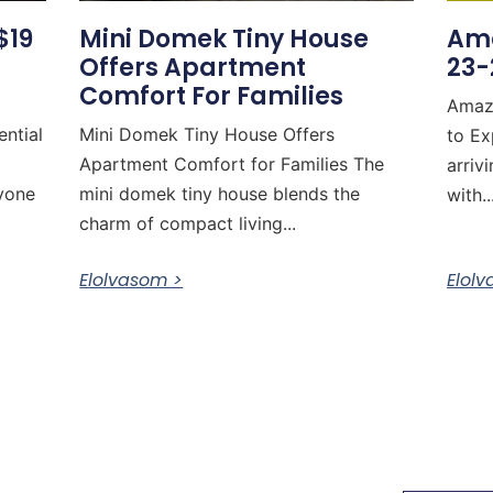
$19
Mini Domek Tiny House
Ama
Offers Apartment
23-
Comfort For Families
Amaz
ential
Mini Domek Tiny House Offers
to Ex
Apartment Comfort for Families The
arriv
nyone
mini domek tiny house blends the
with..
charm of compact living...
Elolvasom >
Elol