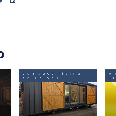
b
compact living
A
solutions
J