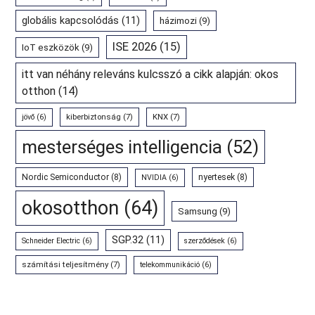
globális kapcsolódás
(11)
házimozi
(9)
ISE 2026
(15)
IoT eszközök
(9)
itt van néhány releváns kulcsszó a cikk alapján: okos
otthon
(14)
kiberbiztonság
(7)
KNX
(7)
jövő
(6)
mesterséges intelligencia
(52)
Nordic Semiconductor
(8)
nyertesek
(8)
NVIDIA
(6)
okosotthon
(64)
Samsung
(9)
SGP.32
(11)
Schneider Electric
(6)
szerződések
(6)
számítási teljesítmény
(7)
telekommunikáció
(6)