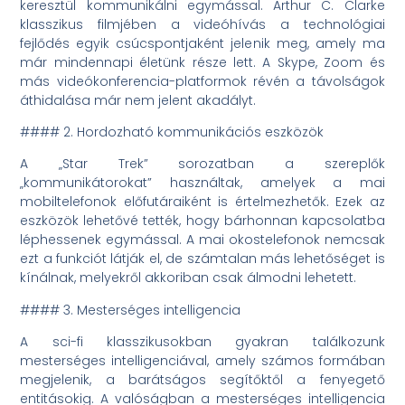
keresztül kommunikálni egymással. Arthur C. Clarke
klasszikus filmjében a videóhívás a technológiai
fejlődés egyik csúcspontjaként jelenik meg, amely ma
már mindennapi életünk része lett. A Skype, Zoom és
más videókonferencia-platformok révén a távolságok
áthidalása már nem jelent akadályt.
#### 2. Hordozható kommunikációs eszközök
A „Star Trek” sorozatban a szereplők
„kommunikátorokat” használtak, amelyek a mai
mobiltelefonok előfutáraiként is értelmezhetők. Ezek az
eszközök lehetővé tették, hogy bárhonnan kapcsolatba
léphessenek egymással. A mai okostelefonok nemcsak
ezt a funkciót látják el, de számtalan más lehetőséget is
kínálnak, melyekről akkoriban csak álmodni lehetett.
#### 3. Mesterséges intelligencia
A sci-fi klasszikusokban gyakran találkozunk
mesterséges intelligenciával, amely számos formában
megjelenik, a barátságos segítőktől a fenyegető
entitásokig. A valóságban a mesterséges intelligencia