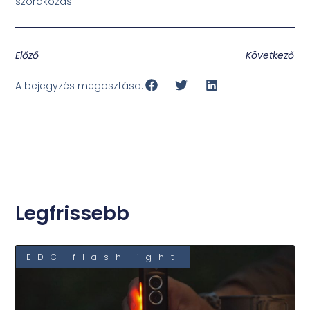
szórakozás
Előző
Következő
A bejegyzés megosztása:
Legfrissebb
EDC flashlight