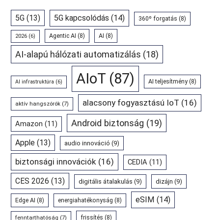
5G
(13)
5G kapcsolódás
(14)
360º forgatás
(8)
Agentic AI
(8)
AI
(8)
2026
(6)
AI-alapú hálózati automatizálás
(18)
AIoT
(87)
AI teljesítmény
(8)
AI infrastruktúra
(6)
alacsony fogyasztású IoT
(16)
aktív hangszórók
(7)
Android biztonság
(19)
Amazon
(11)
Apple
(13)
audio innováció
(9)
biztonsági innovációk
(16)
CEDIA
(11)
CES 2026
(13)
digitális átalakulás
(9)
dizájn
(9)
eSIM
(14)
Edge AI
(8)
energiahatékonyság
(8)
fenntarthatóság
(7)
frissítés
(8)