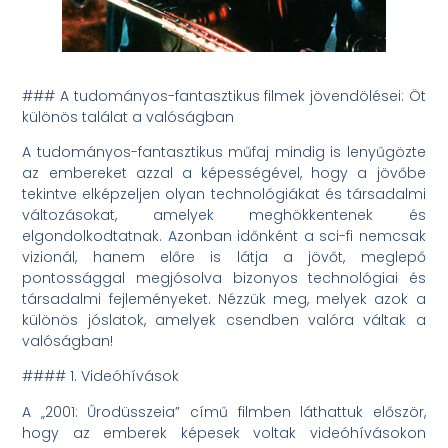
### A tudományos-fantasztikus filmek jövendölései: Öt
különös találat a valóságban
A tudományos-fantasztikus műfaj mindig is lenyűgözte
az embereket azzal a képességével, hogy a jövőbe
tekintve elképzeljen olyan technológiákat és társadalmi
változásokat, amelyek meghökkentenek és
elgondolkodtatnak. Azonban időnként a sci-fi nemcsak
vizionál, hanem előre is látja a jövőt, meglepő
pontossággal megjósolva bizonyos technológiai és
társadalmi fejleményeket. Nézzük meg, melyek azok a
különös jóslatok, amelyek csendben valóra váltak a
valóságban!
#### 1. Videóhívások
A „2001: Űrodüsszeia” című filmben láthattuk először,
hogy az emberek képesek voltak videóhívásokon