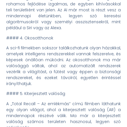
rohamos fejlődése izgalmas, de egyben kihívásokkal
teli területként van jelen. Az AI már most is részt vesz a
mindennapi életünkben, legyen szó keresési
algoritmusokról vagy személyi asszisztensekről, mint
például a Siri vagy az Alexa.
#### 4. Okosotthonok
A sci-fi filmekben sokszor találkozhatunk olyan házakkal,
amelyek intelligens rendszerekkel vannak felszerelve, és
képesek önállóan működni. Az okosotthonok ma már
valósággá váltak, ahol az automatizált rendszerek
vezérlik a világítást, a fűtést vagy éppen a biztonsági
rendszereket, és ezeket távolról, egyetlen érintéssel
irányíthatjuk.
#### 5. Kiterjesztett valóság
A „Total Recall – Az emlékmás” című filmben láthatunk
egy olyan világot, ahol a kiterjesztett valóság (AR) a
mindennapok részévé válik. Ma már a kiterjesztett
valóság számos területen hasznosul, legyen szó