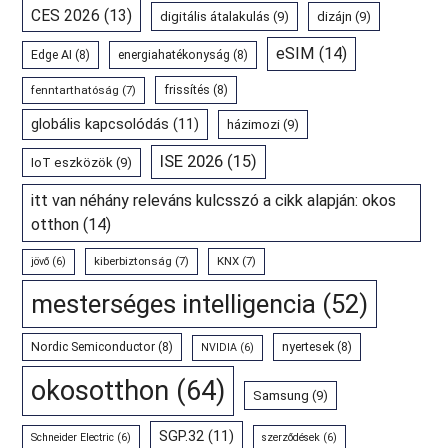
CES 2026
(13)
digitális átalakulás
(9)
dizájn
(9)
eSIM
(14)
Edge AI
(8)
energiahatékonyság
(8)
fenntarthatóság
(7)
frissítés
(8)
globális kapcsolódás
(11)
házimozi
(9)
ISE 2026
(15)
IoT eszközök
(9)
itt van néhány releváns kulcsszó a cikk alapján: okos
otthon
(14)
kiberbiztonság
(7)
KNX
(7)
jövő
(6)
mesterséges intelligencia
(52)
Nordic Semiconductor
(8)
nyertesek
(8)
NVIDIA
(6)
okosotthon
(64)
Samsung
(9)
SGP.32
(11)
Schneider Electric
(6)
szerződések
(6)