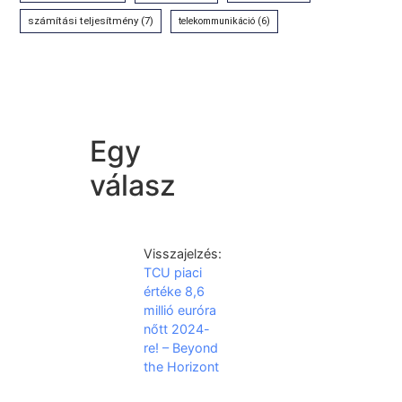
számítási teljesítmény
(7)
telekommunikáció
(6)
Egy
válasz
Visszajelzés:
TCU piaci
értéke 8,6
millió euróra
nőtt 2024-
re! – Beyond
the Horizont