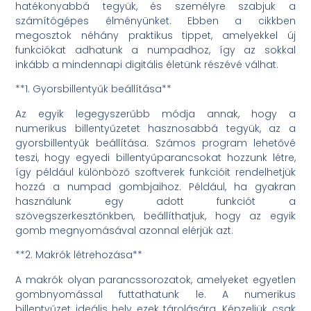
hatékonyabbá tegyük, és személyre szabjuk a
számítógépes élményünket. Ebben a cikkben
megosztok néhány praktikus tippet, amelyekkel új
funkciókat adhatunk a numpadhoz, így az sokkal
inkább a mindennapi digitális életünk részévé válhat.
**1. Gyorsbillentyűk beállítása**
Az egyik legegyszerűbb módja annak, hogy a
numerikus billentyűzetet hasznosabbá tegyük, az a
gyorsbillentyűk beállítása. Számos program lehetővé
teszi, hogy egyedi billentyűparancsokat hozzunk létre,
így például különböző szoftverek funkcióit rendelhetjük
hozzá a numpad gombjaihoz. Például, ha gyakran
használunk egy adott funkciót a
szövegszerkesztőnkben, beállíthatjuk, hogy az egyik
gomb megnyomásával azonnal elérjük azt.
**2. Makrók létrehozása**
A makrók olyan parancssorozatok, amelyeket egyetlen
gombnyomással futtathatunk le. A numerikus
billentyűzet ideális hely ezek tárolására. Képzeljük csak