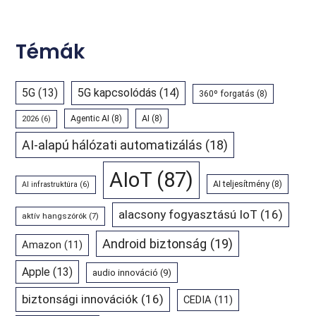
Témák
5G
(13)
5G kapcsolódás
(14)
360º forgatás
(8)
Agentic AI
(8)
AI
(8)
2026
(6)
AI-alapú hálózati automatizálás
(18)
AIoT
(87)
AI teljesítmény
(8)
AI infrastruktúra
(6)
alacsony fogyasztású IoT
(16)
aktív hangszórók
(7)
Android biztonság
(19)
Amazon
(11)
Apple
(13)
audio innováció
(9)
biztonsági innovációk
(16)
CEDIA
(11)