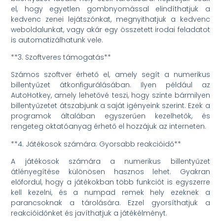
el, hogy egyetlen gombnyomással elindíthatjuk a
kedvenc zenei lejátszónkat, megnyithatjuk a kedvenc
weboldalunkat, vagy akár egy összetett irodai feladatot
is automatizálhatunk vele.
**3. Szoftveres támogatás**
Számos szoftver érhető el, amely segít a numerikus
billentyűzet átkonfigurálásában. Ilyen például az
AutoHotkey, amely lehetővé teszi, hogy szinte bármilyen
billentyűzetet átszabjunk a saját igényeink szerint. Ezek a
programok általában egyszerűen kezelhetők, és
rengeteg oktatóanyag érhető el hozzájuk az interneten.
**4. Játékosok számára: Gyorsabb reakcióidő**
A játékosok számára a numerikus billentyűzet
átlényegítése különösen hasznos lehet. Gyakran
előfordul, hogy a játékokban több funkciót is egyszerre
kell kezelni, és a numpad remek hely ezeknek a
parancsoknak a tárolására. Ezzel gyorsíthatjuk a
reakcióidőnket és javíthatjuk a játékélményt.