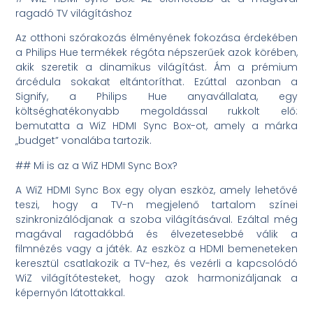
ragadó TV világításhoz
Az otthoni szórakozás élményének fokozása érdekében
a Philips Hue termékek régóta népszerűek azok körében,
akik szeretik a dinamikus világítást. Ám a prémium
árcédula sokakat eltántoríthat. Ezúttal azonban a
Signify, a Philips Hue anyavállalata, egy
költséghatékonyabb megoldással rukkolt elő:
bemutatta a WiZ HDMI Sync Box-ot, amely a márka
„budget” vonalába tartozik.
## Mi is az a WiZ HDMI Sync Box?
A WiZ HDMI Sync Box egy olyan eszköz, amely lehetővé
teszi, hogy a TV-n megjelenő tartalom színei
szinkronizálódjanak a szoba világításával. Ezáltal még
magával ragadóbbá és élvezetesebbé válik a
filmnézés vagy a játék. Az eszköz a HDMI bemeneteken
keresztül csatlakozik a TV-hez, és vezérli a kapcsolódó
WiZ világítótesteket, hogy azok harmonizáljanak a
képernyőn látottakkal.