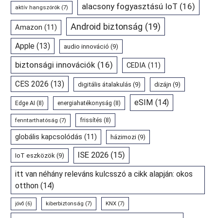
alacsony fogyasztású IoT
(16)
aktív hangszórók
(7)
Android biztonság
(19)
Amazon
(11)
Apple
(13)
audio innováció
(9)
biztonsági innovációk
(16)
CEDIA
(11)
CES 2026
(13)
digitális átalakulás
(9)
dizájn
(9)
eSIM
(14)
Edge AI
(8)
energiahatékonyság
(8)
fenntarthatóság
(7)
frissítés
(8)
globális kapcsolódás
(11)
házimozi
(9)
ISE 2026
(15)
IoT eszközök
(9)
itt van néhány releváns kulcsszó a cikk alapján: okos
otthon
(14)
kiberbiztonság
(7)
KNX
(7)
jövő
(6)