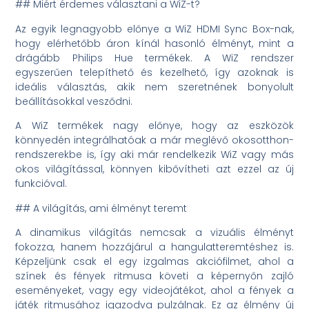
## Miért érdemes választani a WiZ-t?
Az egyik legnagyobb előnye a WiZ HDMI Sync Box-nak,
hogy elérhetőbb áron kínál hasonló élményt, mint a
drágább Philips Hue termékek. A WiZ rendszer
egyszerűen telepíthető és kezelhető, így azoknak is
ideális választás, akik nem szeretnének bonyolult
beállításokkal vesződni.
A WiZ termékek nagy előnye, hogy az eszközök
könnyedén integrálhatóak a már meglévő okosotthon-
rendszerekbe is, így aki már rendelkezik WiZ vagy más
okos világítással, könnyen kibővítheti azt ezzel az új
funkcióval.
## A világítás, ami élményt teremt
A dinamikus világítás nemcsak a vizuális élményt
fokozza, hanem hozzájárul a hangulatteremtéshez is.
Képzeljünk csak el egy izgalmas akciófilmet, ahol a
színek és fények ritmusa követi a képernyőn zajló
eseményeket, vagy egy videojátékot, ahol a fények a
játék ritmusához igazodva pulzálnak. Ez az élmény új