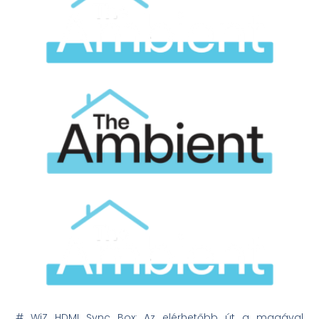
# WiZ HDMI Sync Box: Az elérhetőbb út a magával