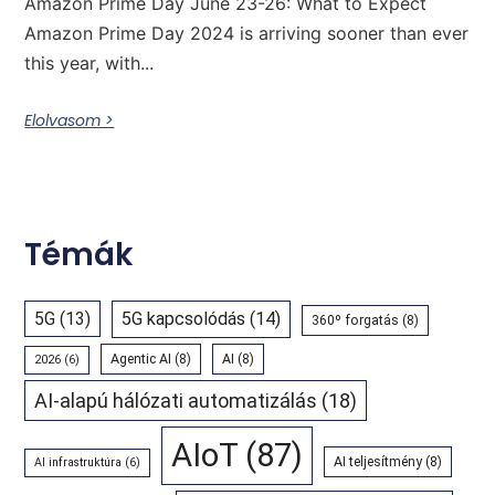
Amazon Prime Day June 23-26: What to Expect
Amazon Prime Day 2024 is arriving sooner than ever
this year, with...
Elolvasom >
Témák
5G
(13)
5G kapcsolódás
(14)
360º forgatás
(8)
Agentic AI
(8)
AI
(8)
2026
(6)
AI-alapú hálózati automatizálás
(18)
AIoT
(87)
AI teljesítmény
(8)
AI infrastruktúra
(6)