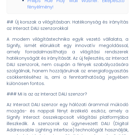
Philips Hue Play Wall Washer: Elképesztő
fényélmény!
## Új korszak a világításban: Hatékonyság és irányítás
az Interact DALI szenzorokkal
A modern világítástechnika egyik vezető vállalata, a
Signify, ismét előrukkolt egy innovatív megoldással,
amely forradalmasíthatja a világítási rendszerek
hatékonyságát és irányítását. Az új fejlesztés, az Interact
DALI szenzorok, nem csupán a fények szabályozására
szolgálnak, hanem hozzájárulnak az energiafogyasztás
csökkentéséhez is, ami a fenntarthatóság jegyében
különösen fontos.
### Mi is az az Interact DALI szenzor?
Az Interact DALI szenzor egy hálózati árammal működő
mozgás- és nappali fényt érzékelő eszköz, amely a
Signify Interact összekapcsolt világítási platformjába
illeszkedik. A szenzorok az úgynevezett DALI (Digital
Addressable Lighting Interface) technológiát használják,