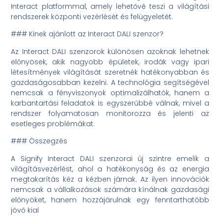
Interact platformmal, amely lehetővé teszi a világítási
rendszerek központi vezérlését és felügyeletét.
### Kinek ajánlott az Interact DALI szenzor?
Az Interact DALI szenzorok különösen azoknak lehetnek
előnyösek, akik nagyobb épületek, irodák vagy ipari
létesítmények világítását szeretnék hatékonyabban és
gazdaságosabban kezelni. A technológia segítségével
nemcsak a fényviszonyok optimalizálhatók, hanem a
karbantartási feladatok is egyszerűbbé válnak, mivel a
rendszer folyamatosan monitorozza és jelenti az
esetleges problémákat.
### Összegzés
A Signify Interact DALI szenzorai új szintre emelik a
világításvezérlést, ahol a hatékonyság és az energia
megtakarítás kéz a kézben járnak. Az ilyen innovációk
nemcsak a vállalkozások számára kínálnak gazdasági
előnyöket, hanem hozzájárulnak egy fenntarthatóbb
jövő kial