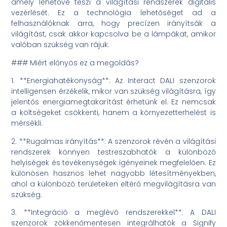
amely lehetővé teszi a világítási rendszerek digitális
vezérlését. Ez a technológia lehetőséget ad a
felhasználóknak arra, hogy precízen irányítsák a
világítást, csak akkor kapcsolva be a lámpákat, amikor
valóban szükség van rájuk.
### Miért előnyös ez a megoldás?
1. **Energiahatékonyság**: Az Interact DALI szenzorok
intelligensen érzékelik, mikor van szükség világításra, így
jelentős energiamegtakarítást érhetünk el. Ez nemcsak
a költségeket csökkenti, hanem a környezetterhelést is
mérsékli.
2. **Rugalmas irányítás**: A szenzorok révén a világítási
rendszerek könnyen testreszabhatók a különböző
helyiségek és tevékenységek igényeinek megfelelően. Ez
különösen hasznos lehet nagyobb létesítményekben,
ahol a különböző területeken eltérő megvilágításra van
szükség.
3. **Integráció a meglévő rendszerekkel**: A DALI
szenzorok zökkenőmentesen integrálhatók a Signify