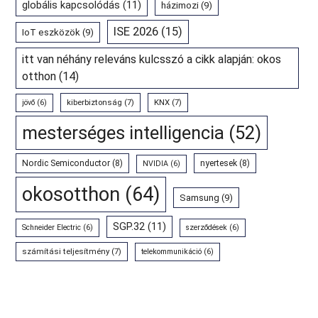
globális kapcsolódás
(11)
házimozi
(9)
ISE 2026
(15)
IoT eszközök
(9)
itt van néhány releváns kulcsszó a cikk alapján: okos
otthon
(14)
kiberbiztonság
(7)
KNX
(7)
jövő
(6)
mesterséges intelligencia
(52)
Nordic Semiconductor
(8)
nyertesek
(8)
NVIDIA
(6)
okosotthon
(64)
Samsung
(9)
SGP.32
(11)
Schneider Electric
(6)
szerződések
(6)
számítási teljesítmény
(7)
telekommunikáció
(6)