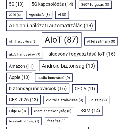
5G
(13)
5G kapcsolódás
(14)
360º forgatás
(8)
Agentic AI
(8)
AI
(8)
2026
(6)
AI-alapú hálózati automatizálás
(18)
AIoT
(87)
AI teljesítmény
(8)
AI infrastruktúra
(6)
alacsony fogyasztású IoT
(16)
aktív hangszórók
(7)
Android biztonság
(19)
Amazon
(11)
Apple
(13)
audio innováció
(9)
biztonsági innovációk
(16)
CEDIA
(11)
CES 2026
(13)
digitális átalakulás
(9)
dizájn
(9)
eSIM
(14)
Edge AI
(8)
energiahatékonyság
(8)
fenntarthatóság
(7)
frissítés
(8)