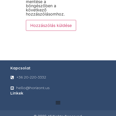
mentése a
böngészőben a
következő
hozzászólásomhoz.
Kapcsolat
+36 20-220-3332
hello@horizont.us
Linkek