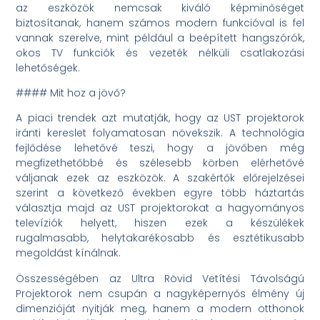
az eszközök nemcsak kiváló képminőséget
biztosítanak, hanem számos modern funkcióval is fel
vannak szerelve, mint például a beépített hangszórók,
okos TV funkciók és vezeték nélküli csatlakozási
lehetőségek.
#### Mit hoz a jövő?
A piaci trendek azt mutatják, hogy az UST projektorok
iránti kereslet folyamatosan növekszik. A technológia
fejlődése lehetővé teszi, hogy a jövőben még
megfizethetőbbé és szélesebb körben elérhetővé
váljanak ezek az eszközök. A szakértők előrejelzései
szerint a következő években egyre több háztartás
választja majd az UST projektorokat a hagyományos
televíziók helyett, hiszen ezek a készülékek
rugalmasabb, helytakarékosabb és esztétikusabb
megoldást kínálnak.
Összességében az Ultra Rövid Vetítési Távolságú
Projektorok nem csupán a nagyképernyős élmény új
dimenzióját nyitják meg, hanem a modern otthonok