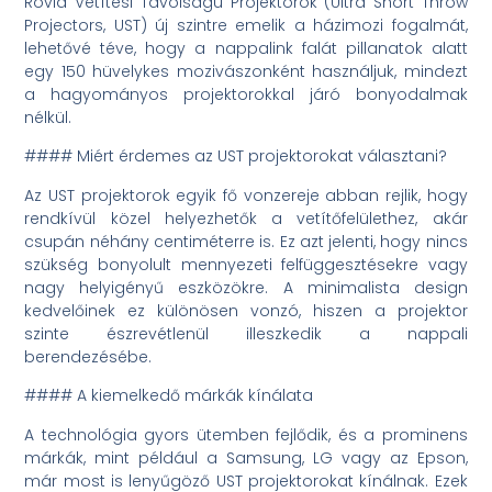
Rövid Vetítési Távolságú Projektorok (Ultra Short Throw
Projectors, UST) új szintre emelik a házimozi fogalmát,
lehetővé téve, hogy a nappalink falát pillanatok alatt
egy 150 hüvelykes mozivászonként használjuk, mindezt
a hagyományos projektorokkal járó bonyodalmak
nélkül.
#### Miért érdemes az UST projektorokat választani?
Az UST projektorok egyik fő vonzereje abban rejlik, hogy
rendkívül közel helyezhetők a vetítőfelülethez, akár
csupán néhány centiméterre is. Ez azt jelenti, hogy nincs
szükség bonyolult mennyezeti felfüggesztésekre vagy
nagy helyigényű eszközökre. A minimalista design
kedvelőinek ez különösen vonzó, hiszen a projektor
szinte észrevétlenül illeszkedik a nappali
berendezésébe.
#### A kiemelkedő márkák kínálata
A technológia gyors ütemben fejlődik, és a prominens
márkák, mint például a Samsung, LG vagy az Epson,
már most is lenyűgöző UST projektorokat kínálnak. Ezek