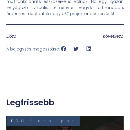
multifunkcionális eszközeivé is válnak. Ha egy igazán
lenyűgöző vizuális élményre vágyik otthonában,
érdemes megfontolni egy UST projektor beszerzését.
Előző
Következő
A bejegyzés megosztása:
Legfrissebb
EDC flashlight