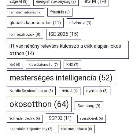
eSIM
(14)
Edge AI
(8)
energiahatékonyság
(8)
fenntarthatóság
(7)
frissítés
(8)
globális kapcsolódás
(11)
házimozi
(9)
ISE 2026
(15)
IoT eszközök
(9)
itt van néhány releváns kulcsszó a cikk alapján: okos
otthon
(14)
kiberbiztonság
(7)
KNX
(7)
jövő
(6)
mesterséges intelligencia
(52)
Nordic Semiconductor
(8)
nyertesek
(8)
NVIDIA
(6)
okosotthon
(64)
Samsung
(9)
SGP.32
(11)
Schneider Electric
(6)
szerződések
(6)
számítási teljesítmény
(7)
telekommunikáció
(6)