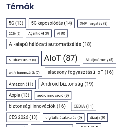
Témák
5G
(13)
5G kapcsolódás
(14)
360º forgatás
(8)
Agentic AI
(8)
AI
(8)
2026
(6)
AI-alapú hálózati automatizálás
(18)
AIoT
(87)
AI teljesítmény
(8)
AI infrastruktúra
(6)
alacsony fogyasztású IoT
(16)
aktív hangszórók
(7)
Android biztonság
(19)
Amazon
(11)
Apple
(13)
audio innováció
(9)
biztonsági innovációk
(16)
CEDIA
(11)
CES 2026
(13)
digitális átalakulás
(9)
dizájn
(9)