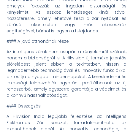
amelyek fokozzák az ingatlan biztonságát és
kényelmét. Az eszköz lehetőséget kínál távoli
hozzáférésre, amely lehetővé teszi a zár nyitását és
zárását okostelefon vagy más okoseszköz
segítségével, bárhol is legyen a tulajdonos.
### A jövő otthonának része
Az intelligens zárak nem csupán a kényelemről szólnak,
hanem a biztonságról is. A Hikvision új terméke jelentős
előrelépést jelent ebben a tekintetben, hiszen a
legmodernebb technológiával és innovatív funkciókkal
biztosítja a nyugodt mindennapokat. A kereskedelmi és
lakossági felhasználók egyaránt profitálhatnak az új
rendszerből, amely egyszerre garantálja a védelmet és
a könnyű használhatóságot.
### Összegzés
A Hikvision India legújabb fejlesztése, az Intelligens
Elektromos Zár sorozat, forradalmasíthatja az
okosotthonok piacát. Az innovatív technológia, a