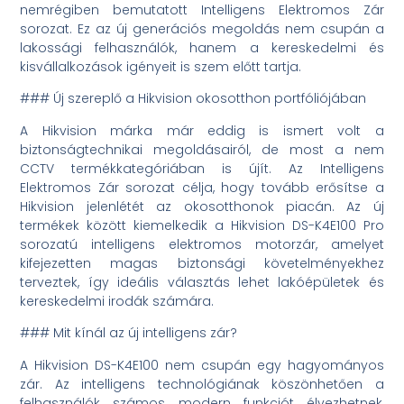
nemrégiben bemutatott Intelligens Elektromos Zár
sorozat. Ez az új generációs megoldás nem csupán a
lakossági felhasználók, hanem a kereskedelmi és
kisvállalkozások igényeit is szem előtt tartja.
### Új szereplő a Hikvision okosotthon portfóliójában
A Hikvision márka már eddig is ismert volt a
biztonságtechnikai megoldásairól, de most a nem
CCTV termékkategóriában is újít. Az Intelligens
Elektromos Zár sorozat célja, hogy tovább erősítse a
Hikvision jelenlétét az okosotthonok piacán. Az új
termékek között kiemelkedik a Hikvision DS-K4E100 Pro
sorozatú intelligens elektromos motorzár, amelyet
kifejezetten magas biztonsági követelményekhez
terveztek, így ideális választás lehet lakóépületek és
kereskedelmi irodák számára.
### Mit kínál az új intelligens zár?
A Hikvision DS-K4E100 nem csupán egy hagyományos
zár. Az intelligens technológiának köszönhetően a
felhasználók számos modern funkciót élvezhetnek,