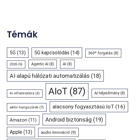
Témák
5G
(13)
5G kapcsolódás
(14)
360º forgatás
(8)
Agentic AI
(8)
AI
(8)
2026
(6)
AI-alapú hálózati automatizálás
(18)
AIoT
(87)
AI teljesítmény
(8)
AI infrastruktúra
(6)
alacsony fogyasztású IoT
(16)
aktív hangszórók
(7)
Android biztonság
(19)
Amazon
(11)
Apple
(13)
audio innováció
(9)