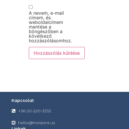
A nevem, e-mail
címem, és
weboldalcímem
mentése a
böngészőben a
következő
hozzászólásomhoz.
Kapcsolat
+36 20-220-3332
hello@horizont.us
Linkek