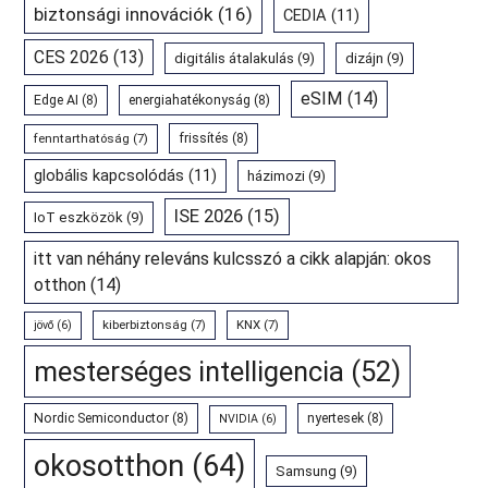
biztonsági innovációk
(16)
CEDIA
(11)
CES 2026
(13)
digitális átalakulás
(9)
dizájn
(9)
eSIM
(14)
Edge AI
(8)
energiahatékonyság
(8)
fenntarthatóság
(7)
frissítés
(8)
globális kapcsolódás
(11)
házimozi
(9)
ISE 2026
(15)
IoT eszközök
(9)
itt van néhány releváns kulcsszó a cikk alapján: okos
otthon
(14)
kiberbiztonság
(7)
KNX
(7)
jövő
(6)
mesterséges intelligencia
(52)
Nordic Semiconductor
(8)
nyertesek
(8)
NVIDIA
(6)
okosotthon
(64)
Samsung
(9)