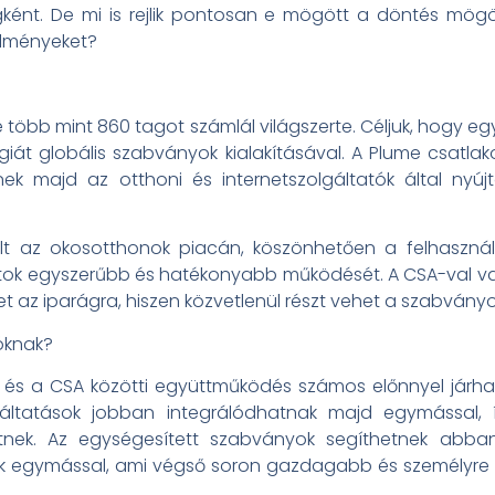
gként. De mi is rejlik pontosan e mögött a döntés mög
 élményeket?
 több mint 860 tagot számlál világszerte. Céljuk, hogy e
ógiát globális szabványok kialakításával. A Plume csat
znek majd az otthoni és internetszolgáltatók által nyúj
olt az okosotthonok piacán, köszönhetően a felhaszná
zatok egyszerűbb és hatékonyabb működését. A CSA-val 
 az iparágra, hiszen közvetlenül részt vehet a szabvány
óknak?
 és a CSA közötti együttműködés számos előnnyel járhat
gáltatások jobban integrálódhatnak majd egymással, 
ek. Az egységesített szabványok segíthetnek abban
k egymással, ami végső soron gazdagabb és személyre 