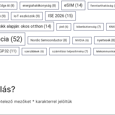
eSIM
(14)
Edge AI
(8)
energiahatékonyság
(8)
fenntarthatóság
(
ISE 2026
(15)
i
(9)
IoT eszközök
(9)
cikk alapján: okos otthon
(14)
kiberbiztonság
(7)
KNX
jövő
(6)
ncia
(52)
Nordic Semiconductor
(8)
nyertesek
(8)
NVIDIA
(6)
GP.32
(11)
számítási teljesítmény
(7)
szerződések
(6)
telekommuniká
lás?
ötelező mezőket
*
karakterrel jelöltük