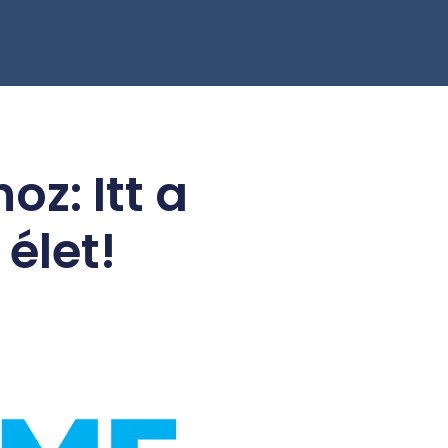
z: Itt a
élet!
s