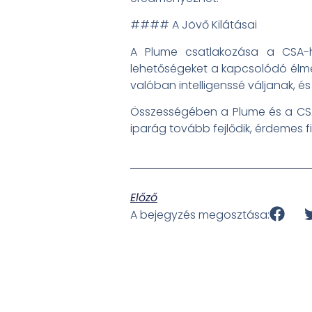
#### A Jövő Kilátásai
A Plume csatlakozása a CSA-h
lehetőségeket a kapcsolódó élmé
valóban intelligenssé váljanak, é
Összességében a Plume és a CSA 
iparág tovább fejlődik, érdemes 
Előző
A bejegyzés megosztása: