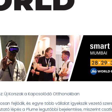
z: Új Korszak a Kapcsolódó Otthonokban
san fejlődik, és egyre több vállalat igyekszik vezető sze
utató lépés a Plume legutóbbi bejelentése, miszerint csat