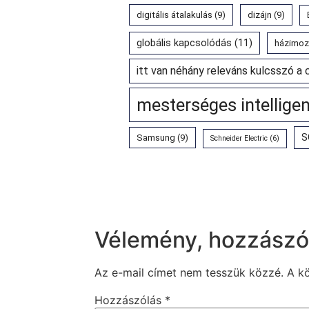
digitális átalakulás
(9)
dizájn
(9)
globális kapcsolódás
(11)
házimoz
itt van néhány releváns kulcsszó a 
mesterséges intellige
S
Samsung
(9)
Schneider Electric
(6)
Vélemény, hozzászó
Az e-mail címet nem tesszük közzé.
A k
Hozzászólás
*