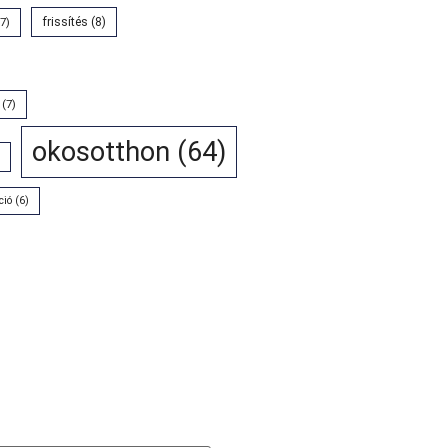
7)
frissítés
(8)
(7)
okosotthon
(64)
ció
(6)