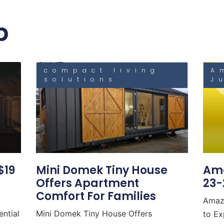
b
compact living
A
solutions
J
$19
Mini Domek Tiny House
Ama
Offers Apartment
23-
Comfort For Families
Amaz
ential
Mini Domek Tiny House Offers
to Ex