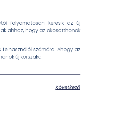
ői folyamatosan keresik az új
lnak ahhoz, hogy az okosotthonok
k felhasználói számára. Ahogy az
honok új korszaka.
Következő