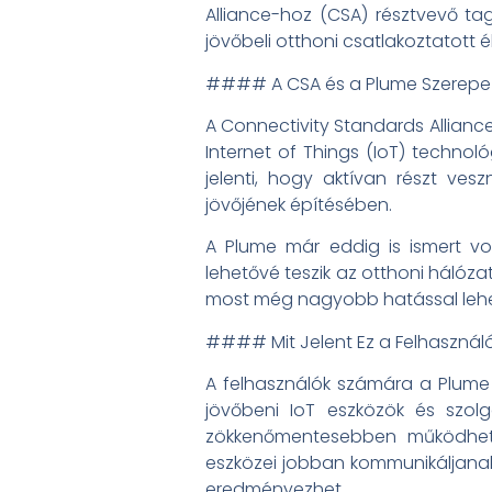
Alliance-hoz (CSA) résztvevő ta
jövőbeli otthoni csatlakoztatott
#### A CSA és a Plume Szerepe
A Connectivity Standards Alliance
Internet of Things (IoT) technol
jelenti, hogy aktívan részt ves
jövőjének építésében.
A Plume már eddig is ismert v
lehetővé teszik az otthoni háló
most még nagyobb hatással lehet
#### Mit Jelent Ez a Felhasznál
A felhasználók számára a Plume
jövőbeni IoT eszközök és szol
zökkenőmentesebben működhetn
eszközei jobban kommunikáljana
eredményezhet.