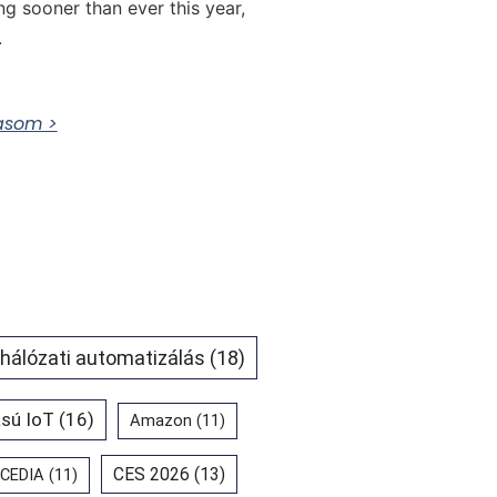
ing sooner than ever this year,
.
vasom >
 hálózati automatizálás
(18)
sú IoT
(16)
Amazon
(11)
CES 2026
(13)
CEDIA
(11)