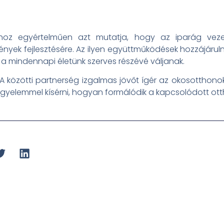
oz egyértelműen azt mutatja, hogy az iparág vezet
nyek fejlesztésére. Az ilyen együttműködések hozzájáru
s a mindennapi életünk szerves részévé váljanak.
közötti partnerség izgalmas jövőt ígér az okosotthono
figyelemmel kísérni, hogyan formálódik a kapcsolódott ott