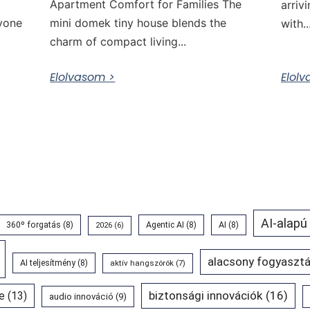
Apartment Comfort for Families The
arriv
nyone
mini domek tiny house blends the
with..
charm of compact living...
Elolvasom >
Elol
AI-alapú
360º forgatás
(8)
Agentic AI
(8)
AI
(8)
2026
(6)
alacsony fogyasztá
AI teljesítmény
(8)
aktív hangszórók
(7)
biztonsági innovációk
(16)
e
(13)
audio innováció
(9)