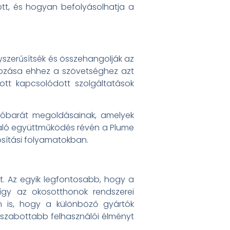
ött, és hogyan befolyásolhatja a
gyszerűsítsék és összehangolják az
lakozása ehhez a szövetséghez azt
tott kapcsolódott szolgáltatások
lóbarát megoldásainak, amelyek
való együttműködés révén a Plume
osítási folyamatokban.
. Az egyik legfontosabb, hogy a
így az okosotthonok rendszerei
 is, hogy a különböző gyártók
szabottabb felhasználói élményt