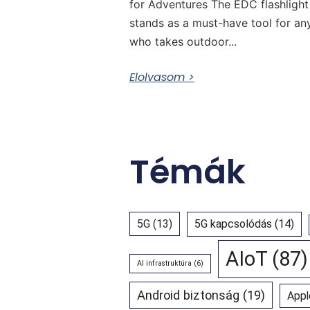
for Adventures The EDC flashlight
stands as a must-have tool for a
who takes outdoor...
Elolvasom >
Témák
5G
(13)
5G kapcsolódás
(14)
AIoT
(87)
AI infrastruktúra
(6)
Android biztonság
(19)
Appl