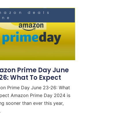
mazon deals
une
zon Prime Day June
26: What To Expect
on Prime Day June 23-26: What
pect Amazon Prime Day 2024 is
ing sooner than ever this year,
.