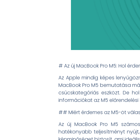
# Az új MacBook Pro M5: Hol érde
Az Apple mindig képes lenyűgözni
MacBook Pro M5 bemutatása már ré
csúcskategóriás eszközt. De ho
információkat az M5 előrendelési 
## Miért érdemes az M5-öt válas
Az új MacBook Pro M5 számos l
hatékonyabb teljesítményt nyújt, 
képminőséget biztosít, ami ideáli