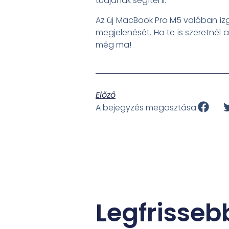
tudjanak segíteni.
Az új MacBook Pro M5 valóban izg
megjelenését. Ha te is szeretnél a
még ma!
Előző
A bejegyzés megosztása:
Legfrisseb