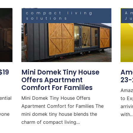
compact living
A
solutions
J
$19
Mini Domek Tiny House
Ama
Offers Apartment
23-
Comfort For Families
Amaz
ential
Mini Domek Tiny House Offers
to Ex
Apartment Comfort for Families The
arriv
nyone
mini domek tiny house blends the
with..
charm of compact living...