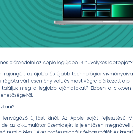
mes előrendelni az Apple legújabb 14 hüvelykes laptopját?
 rajongóit az újabb és újabb technológiai vívmányaival
góta várt esemény volt, és most végre elérkezett a pilla
l találjuk meg a legjobb ajánlatokat? Ebben a cikkben
lehetőségeiről.
ztani?
enyűgöző újítást kínál. Az Apple saját fejlesztésű
de az akkumulátor üzemidejét is jelentősen megnöveli. A 1
ssá teszi a készüléket professzionális felhasználók és krea