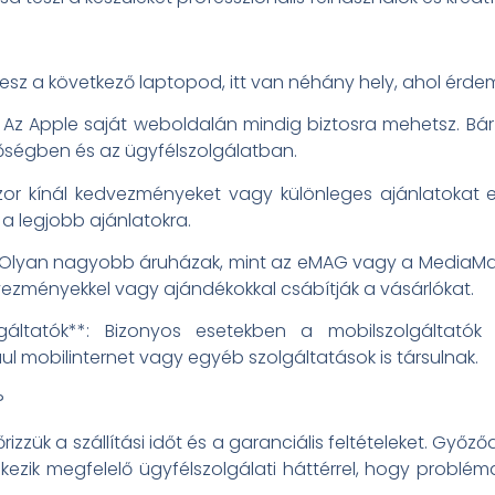
esz a következő laptopod, itt van néhány hely, ahol érdem
 Az Apple saját weboldalán mindig biztosra mehetsz. Bár 
nőségben és az ügyfélszolgálatban.
r kínál kedvezményeket vagy különleges ajánlatokat el
 a legjobb ajánlatokra.
**: Olyan nagyobb áruházak, mint az eMAG vagy a MediaMar
ezményekkel vagy ajándékokkal csábítják a vásárlókat.
lgáltatók**: Bizonyos esetekben a mobilszolgáltatók 
l mobilinternet vagy egyéb szolgáltatások is társulnak.
?
rizzük a szállítási időt és a garanciális feltételeket. Győz
kezik megfelelő ügyfélszolgálati háttérrel, hogy probl