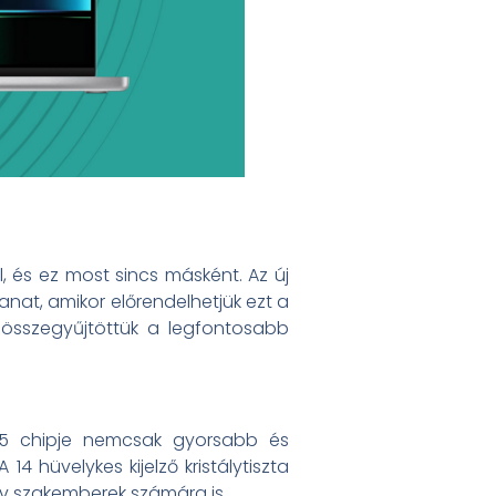
, és ez most sincs másként. Az új
nat, amikor előrendelhetjük ezt a
 összegyűjtöttük a legfontosabb
 M5 chipje nemcsak gyorsabb és
4 hüvelykes kijelző kristálytiszta
tív szakemberek számára is.