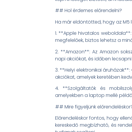
## Hol érdemes előrendelni?
Ha már eldöntötted, hogy az M5 l
1. **Apple hivatalos weboldala**:
megfelelőek, biztos lehetsz a mi
2. **Amazon**: Az Amazon sokszo
napi akciókat, és időben lecsapni
3. **Helyi elektronikai áruházak
akciókat, amelyek keretében kedv
4. **Szolgáltatók és mobilszo
amelyekben a laptop mellé példáu
## Mire figyeljünk előrendeléskor
Előrendeléskor fontos, hogy ellenő
kereskedő megbízható, és rendel