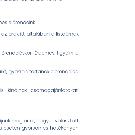
es előrendelni:
az árak itt általában a listaárnak
őrendeléskor. Érdemes figyelni a
kt, gyakran tartanak előrendelési
is kínálnak csomagajánlatokat,
ődjünk meg arról, hogy a választott
éma esetén gyorsan és hatékonyan