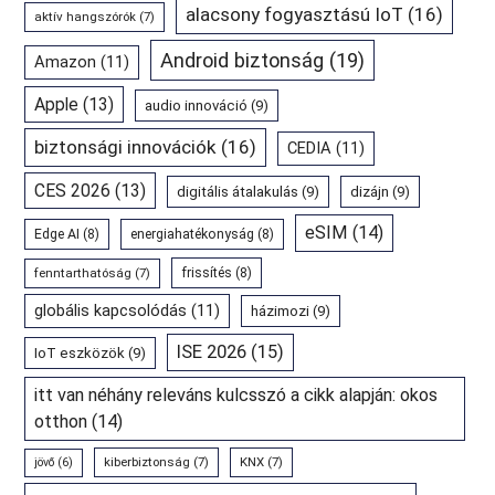
alacsony fogyasztású IoT
(16)
aktív hangszórók
(7)
Android biztonság
(19)
Amazon
(11)
Apple
(13)
audio innováció
(9)
biztonsági innovációk
(16)
CEDIA
(11)
CES 2026
(13)
digitális átalakulás
(9)
dizájn
(9)
eSIM
(14)
Edge AI
(8)
energiahatékonyság
(8)
fenntarthatóság
(7)
frissítés
(8)
globális kapcsolódás
(11)
házimozi
(9)
ISE 2026
(15)
IoT eszközök
(9)
itt van néhány releváns kulcsszó a cikk alapján: okos
otthon
(14)
kiberbiztonság
(7)
KNX
(7)
jövő
(6)