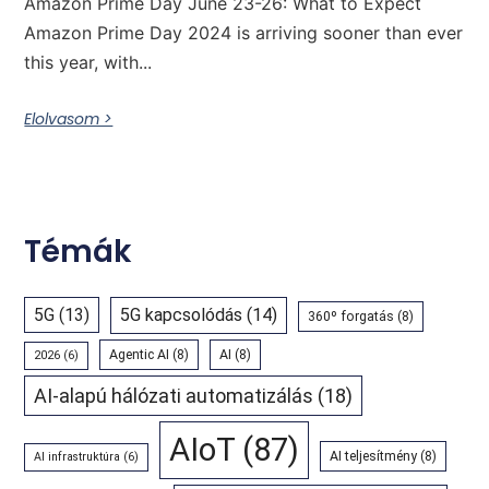
Amazon Prime Day June 23-26: What to Expect
Amazon Prime Day 2024 is arriving sooner than ever
this year, with...
Elolvasom >
Témák
5G
(13)
5G kapcsolódás
(14)
360º forgatás
(8)
Agentic AI
(8)
AI
(8)
2026
(6)
AI-alapú hálózati automatizálás
(18)
AIoT
(87)
AI teljesítmény
(8)
AI infrastruktúra
(6)