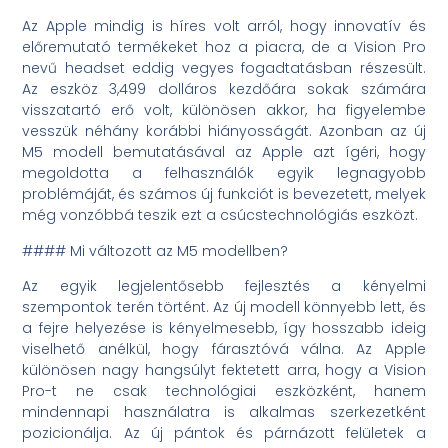
Az Apple mindig is híres volt arról, hogy innovatív és
előremutató termékeket hoz a piacra, de a Vision Pro
nevű headset eddig vegyes fogadtatásban részesült.
Az eszköz 3,499 dolláros kezdőára sokak számára
visszatartó erő volt, különösen akkor, ha figyelembe
vesszük néhány korábbi hiányosságát. Azonban az új
M5 modell bemutatásával az Apple azt ígéri, hogy
megoldotta a felhasználók egyik legnagyobb
problémáját, és számos új funkciót is bevezetett, melyek
még vonzóbbá teszik ezt a csúcstechnológiás eszközt.
#### Mi változott az M5 modellben?
Az egyik legjelentősebb fejlesztés a kényelmi
szempontok terén történt. Az új modell könnyebb lett, és
a fejre helyezése is kényelmesebb, így hosszabb ideig
viselhető anélkül, hogy fárasztóvá válna. Az Apple
különösen nagy hangsúlyt fektetett arra, hogy a Vision
Pro-t ne csak technológiai eszközként, hanem
mindennapi használatra is alkalmas szerkezetként
pozicionálja. Az új pántok és párnázott felületek a