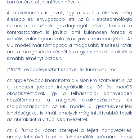
komfortérzetet jelentősen növelik.
A képfelbontás is javult, így a vizuális élmény még
élesebb és lenyűgözőbb lett. Az új kijelzőtechnológia
nemcsak a színek gazdagságát növeli, hanem a
kontrasztarányt is javítja, ami különösen fontos a
virtuális valóságban való elmélyülés szempontjából. Az
M5 modell már támogatja a magasabb frissítési rátát,
ami a mozgásérzékelésnél és a gyors mozdulatoknál is
simább élményt biztosít.
#### Továbbfejlesztett szoftver és funkcionalitás
Az Apple tovább finomította a Vision Pro szoftverét is. Az
új rendszer jobban integrálódik az iOS és macOS
ökoszisztémával, így a felhasználók könnyebben
hozzáférhetnek a meglévő alkalmazásokhoz és
szolgáltatásokhoz. Az M5 modell új gesztusvezérlési
lehetőségeket is kínál, amelyek még intuitívabbá teszik
az interakciót a virtuális környezettel.
Az új funkciók között szerepel a fejlett hangvezérlés,
amely lehetővé teszi a felhasználók számára, hogy