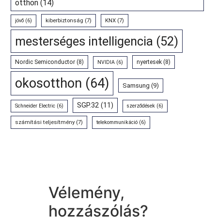
otthon
(14)
kiberbiztonság
(7)
KNX
(7)
jövő
(6)
mesterséges intelligencia
(52)
Nordic Semiconductor
(8)
nyertesek
(8)
NVIDIA
(6)
okosotthon
(64)
Samsung
(9)
SGP.32
(11)
Schneider Electric
(6)
szerződések
(6)
számítási teljesítmény
(7)
telekommunikáció
(6)
Vélemény,
hozzászólás?