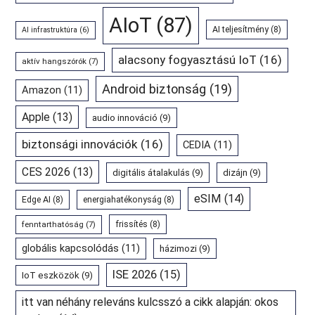
AIoT
(87)
AI teljesítmény
(8)
AI infrastruktúra
(6)
alacsony fogyasztású IoT
(16)
aktív hangszórók
(7)
Android biztonság
(19)
Amazon
(11)
Apple
(13)
audio innováció
(9)
biztonsági innovációk
(16)
CEDIA
(11)
CES 2026
(13)
digitális átalakulás
(9)
dizájn
(9)
eSIM
(14)
Edge AI
(8)
energiahatékonyság
(8)
fenntarthatóság
(7)
frissítés
(8)
globális kapcsolódás
(11)
házimozi
(9)
ISE 2026
(15)
IoT eszközök
(9)
itt van néhány releváns kulcsszó a cikk alapján: okos