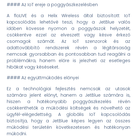
#### Az IoT ereje a poggyászkezelésben
A floLIVE és a Helix Wireless által biztosított IoT
kapcsolódás lehetővé teszi, hogy a JetBlue valós
időben kövesse nyomon a poggyászok helyzetét,
csökkentve ezzel az elveszett vagy késve érkező
csomagok számát. Az IoT szenzorok és az
adattovábbító rendszerek révén a légitársaság
nemcsak gyorsabban és pontosabban tud reagálni a
problémákra, hanem előre is jelezheti az esetleges
hibákat vagy késéseket.
#### Az együttműködés előnyei
Ez a technológiai fejlesztés nemcsak az utasok
számára jelent előnyt, hanem a JetBlue számára is,
hiszen a hatékonyabb poggyászkezelés révén
csökkenthetők a működési költségek és növelhető az
ügyfél-elégedettség. A globális IoT kapcsolódás
biztosítja, hogy a JetBlue képes legyen az összes
működési területén következetesen és hatékonyan
működni.