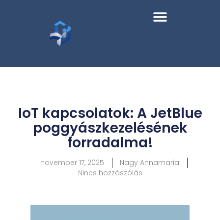
IoT kapcsolatok: A JetBlue
poggyászkezelésének
forradalma!
november 17, 2025
Nagy Annamaria
Nincs hozzászólás