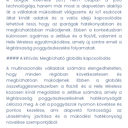
A dolgok internete (IoT) nem csupán a jövő
technológiája, hanem már most is alapvetően alakítja
át a vállalatok működését világszerte. Az IoT eszközök
által kínált adatok és a valós idejű kapcsolódás
lehetővé teszi, hogy az iparágak hatékonyabban és
megbízhatóbban működjenek. Ebben a kontextusban
különösen izgalmas a JetBlue és a floLIVE, valamint a
Helix Wireless együttműködése, amely új szintre emeli a
légitársaság poggyászkezelési folyamatait.
#### A kihívás: Megbízható globális kapcsolódás
A multinacionális vállalatok számára elengedhetetlen,
hogy minden régióban következetesen és
megbízhatóan működjenek. Ebben a globális
összefüggésrendszerben a floLIVE és a Helix Wireless
közösen kínál megoldást a JetBlue számára, amely a
légitársaság poggyászkezelésének hatékonyságát
célozza meg. A cél a poggyászok nyomon követése és
pontos kezelése, ami alapvető fontosságú az
utasélmény javítása és a működési hatékonyság
növelése szempontjából.