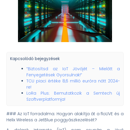
Kapcsolódó bejegyzések
“Biztosítsd az IoT Jövőjét – Mielőtt a
Fenyegetések Gyorsulnak!”
TCU piaci értéke 8,6 millió euróra nőtt 2024-
re!
LoRa Plus: Bemutatkozik a Semtech új
Szoftverplatformja!
### Az IoT forradalma: Hogyan alakítja át a floLIVE és a
Helix Wireless a JetBlue poggyászkezelését?