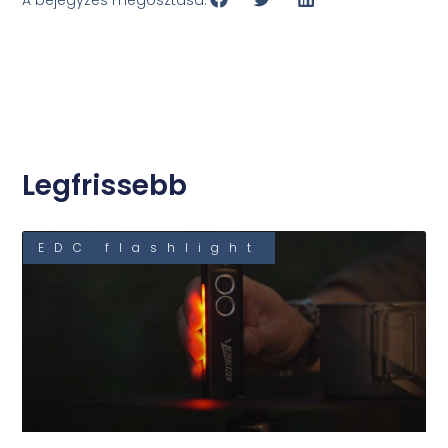
A bejegyzés megosztása:
Legfrissebb
EDC flashlight