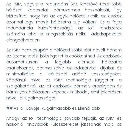
Az rSIM, vagyis a redundáns SIM, lehetővé teszi több
hálózati kapcsolat párhuzamos használatát, így
biztosítva, hogy ha az egyik hálózat kiesik, az eszköz
azonnal egy másik hálózatra tud váltani. Ez a fajta
redundancia kulcsfontosságú az IoT rendszerek
számára, ahol a megszakítás nélküli adatkapcsolat
elengedhetetlen.
Az rSIM nem csupán a hálózati stabilitást növeli, hanem
az üzemeltetési költségeket is csökkentheti. Az eszközök
automatikusan a legjobb elérhető hálózatra
csatlakoznak, optimalizálva az adatátviteli díjakat és
minimalizálva a leállásból adódó veszteségeket.
Ráadásul, mivel az rSIM technológia független a
szolgáltatóktól, az IoT eszközök bármely országban és
bármilyen hálózaton képesek működni, ami jelentősen
növeli a rugalmasságot.
## Az IoT Jövője: Rugalmasabb és Ellenállóbb
Ahogy az IoT technológia tovább fejlődik, az rSIM és
hasonló innovációk kulcsszerepet játszanak majd az