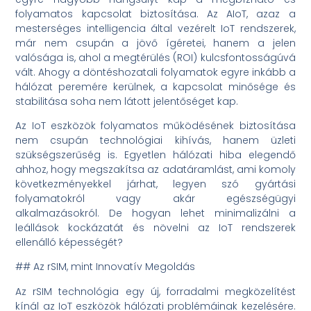
folyamatos kapcsolat biztosítása. Az AIoT, azaz a
mesterséges intelligencia által vezérelt IoT rendszerek,
már nem csupán a jövő ígéretei, hanem a jelen
valósága is, ahol a megtérülés (ROI) kulcsfontosságúvá
vált. Ahogy a döntéshozatali folyamatok egyre inkább a
hálózat peremére kerülnek, a kapcsolat minősége és
stabilitása soha nem látott jelentőséget kap.
Az IoT eszközök folyamatos működésének biztosítása
nem csupán technológiai kihívás, hanem üzleti
szükségszerűség is. Egyetlen hálózati hiba elegendő
ahhoz, hogy megszakítsa az adatáramlást, ami komoly
következményekkel járhat, legyen szó gyártási
folyamatokról vagy akár egészségügyi
alkalmazásokról. De hogyan lehet minimalizálni a
leállások kockázatát és növelni az IoT rendszerek
ellenálló képességét?
## Az rSIM, mint Innovatív Megoldás
Az rSIM technológia egy új, forradalmi megközelítést
kínál az IoT eszközök hálózati problémáinak kezelésére.