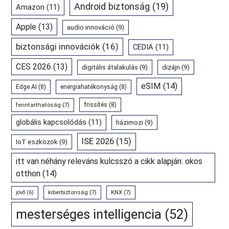
Android biztonság
(19)
Amazon
(11)
Apple
(13)
audio innováció
(9)
biztonsági innovációk
(16)
CEDIA
(11)
CES 2026
(13)
digitális átalakulás
(9)
dizájn
(9)
eSIM
(14)
Edge AI
(8)
energiahatékonyság
(8)
fenntarthatóság
(7)
frissítés
(8)
globális kapcsolódás
(11)
házimozi
(9)
ISE 2026
(15)
IoT eszközök
(9)
itt van néhány releváns kulcsszó a cikk alapján: okos
otthon
(14)
kiberbiztonság
(7)
KNX
(7)
jövő
(6)
mesterséges intelligencia
(52)