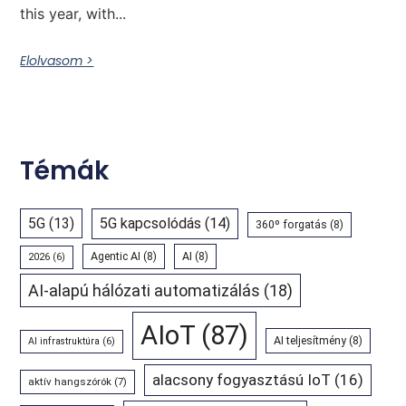
this year, with...
Elolvasom >
Témák
5G
(13)
5G kapcsolódás
(14)
360º forgatás
(8)
Agentic AI
(8)
AI
(8)
2026
(6)
AI-alapú hálózati automatizálás
(18)
AIoT
(87)
AI teljesítmény
(8)
AI infrastruktúra
(6)
alacsony fogyasztású IoT
(16)
aktív hangszórók
(7)