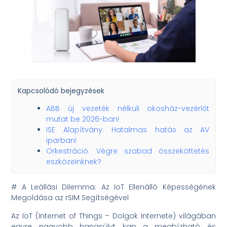
Kapcsolódó bejegyzések
ABB új vezeték nélküli okosház-vezérlőt
mutat be 2026-ban!
ISE Alapítvány: Hatalmas hatás az AV
iparban!
Orkestráció: Végre szabad összeköttetés
eszközeinknek?
# A Leállási Dilemma: Az IoT Ellenálló Képességének
Megoldása az rSIM Segítségével
Az IoT (Internet of Things – Dolgok Internete) világában
egyre nagyobb hangsúlyt kap a megbízható és