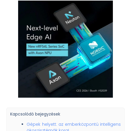
Kapcsolódó bejegyzések
Gépek helyett: az emberközpontú intelligens
ökoszisztémák kora!