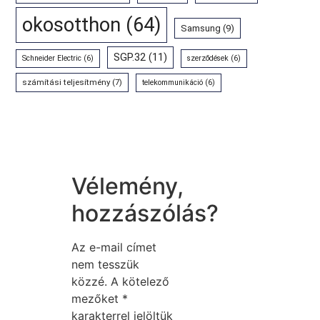
okosotthon
(64)
Samsung
(9)
SGP.32
(11)
Schneider Electric
(6)
szerződések
(6)
számítási teljesítmény
(7)
telekommunikáció
(6)
Vélemény,
hozzászólás?
Az e-mail címet
nem tesszük
közzé.
A kötelező
mezőket
*
karakterrel jelöltük