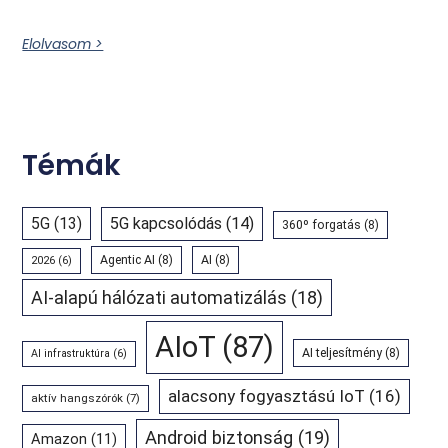
Elolvasom >
Témák
5G
(13)
5G kapcsolódás
(14)
360º forgatás
(8)
Agentic AI
(8)
AI
(8)
2026
(6)
AI-alapú hálózati automatizálás
(18)
AIoT
(87)
AI teljesítmény
(8)
AI infrastruktúra
(6)
alacsony fogyasztású IoT
(16)
aktív hangszórók
(7)
Android biztonság
(19)
Amazon
(11)