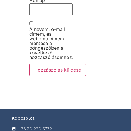
Honlap
A nevem, e-mail
címem, és
weboldalcímem
mentése a
böngészőben a
következő
hozzászólásomhoz.
Kapcsolat
+36 20-220-3332