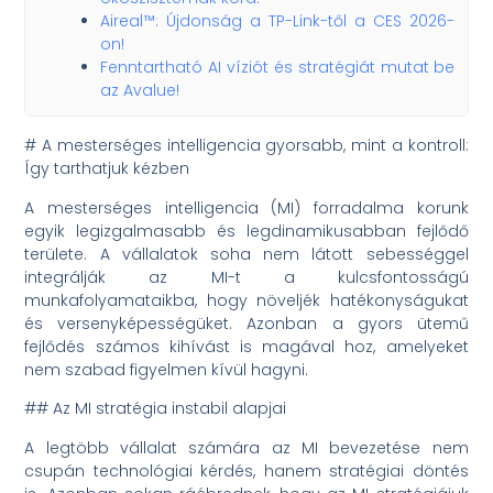
Aireal™: Újdonság a TP-Link-től a CES 2026-
on!
Fenntartható AI víziót és stratégiát mutat be
az Avalue!
# A mesterséges intelligencia gyorsabb, mint a kontroll:
Így tarthatjuk kézben
A mesterséges intelligencia (MI) forradalma korunk
egyik legizgalmasabb és legdinamikusabban fejlődő
területe. A vállalatok soha nem látott sebességgel
integrálják az MI-t a kulcsfontosságú
munkafolyamataikba, hogy növeljék hatékonyságukat
és versenyképességüket. Azonban a gyors ütemű
fejlődés számos kihívást is magával hoz, amelyeket
nem szabad figyelmen kívül hagyni.
## Az MI stratégia instabil alapjai
A legtöbb vállalat számára az MI bevezetése nem
csupán technológiai kérdés, hanem stratégiai döntés