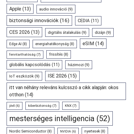
Apple
(13)
audio innováció
(9)
biztonsági innovációk
(16)
CEDIA
(11)
CES 2026
(13)
digitális átalakulás
(9)
dizájn
(9)
eSIM
(14)
Edge AI
(8)
energiahatékonyság
(8)
fenntarthatóság
(7)
frissítés
(8)
globális kapcsolódás
(11)
házimozi
(9)
ISE 2026
(15)
IoT eszközök
(9)
itt van néhány releváns kulcsszó a cikk alapján: okos
otthon
(14)
kiberbiztonság
(7)
KNX
(7)
jövő
(6)
mesterséges intelligencia
(52)
Nordic Semiconductor
(8)
nyertesek
(8)
NVIDIA
(6)