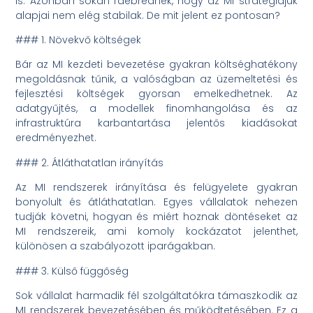
is. Azonban sokan ráébrednek, hogy az MI stratégiájuk
alapjai nem elég stabilak. De mit jelent ez pontosan?
### 1. Növekvő költségek
Bár az MI kezdeti bevezetése gyakran költséghatékony
megoldásnak tűnik, a valóságban az üzemeltetési és
fejlesztési költségek gyorsan emelkedhetnek. Az
adatgyűjtés, a modellek finomhangolása és az
infrastruktúra karbantartása jelentős kiadásokat
eredményezhet.
### 2. Átláthatatlan irányítás
Az MI rendszerek irányítása és felügyelete gyakran
bonyolult és átláthatatlan. Egyes vállalatok nehezen
tudják követni, hogyan és miért hoznak döntéseket az
MI rendszereik, ami komoly kockázatot jelenthet,
különösen a szabályozott iparágakban.
### 3. Külső függőség
Sok vállalat harmadik fél szolgáltatókra támaszkodik az
MI rendszerek bevezetésében és működtetésében. Ez a