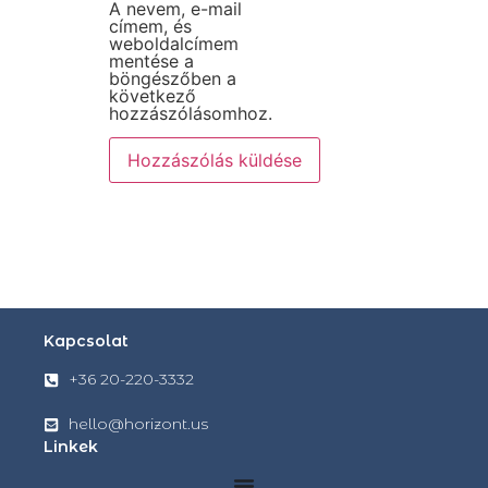
A nevem, e-mail
címem, és
weboldalcímem
mentése a
böngészőben a
következő
hozzászólásomhoz.
Kapcsolat
+36 20-220-3332
hello@horizont.us
Linkek