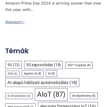
Amazon Prime Day 2024 is arriving sooner than ever
this year, with...
Elolvasom >
Témák
5G
(13)
5G kapcsolódás
(14)
360º forgatás
(8)
Agentic AI
(8)
AI
(8)
2026
(6)
AI-alapú hálózati automatizálás
(18)
AIoT
(87)
AI teljesítmény
(8)
AI infrastruktúra
(6)
alacsony fogyasztású IoT
(16)
aktív hangszórók
(7)