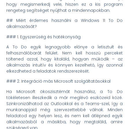
hogy megismerkedj vele, hiszen ez a kis program
rengeteg segítséget nyújthat a mindennapokban.
## Miért érdemes használni a Windows 11 To Do
alkalmazását?
### 1. Egyszerűség és hatékonyság
A To Do egyik legnagyobb előnye a letisztult és
felhasználóbarát felület. Nem kell hosszú perceket
töltened azzal, hogy kitaláld, hogyan működik – az
alkalmazás intuitív és könnyen kezelhető, így azonnal
elkezdheted a feladatok rendszerezését.
### 2. Integráció más Microsoft szolgáltatásokkal
Ha Microsoft ökoszisztémát használsz, a To Do
tökéletesen illeszkedik a már meglévő eszközeid közé.
Szinkronizálhatod az Outlookkal és a Teams-szel, így a
munkanapjaid még szervezettebbé válnak. Minden
feladatod egy helyen lesz, és nem kell átlépned egyik
alkalmazásból a másikba, hogy megtaláld, amire
szükséged van.