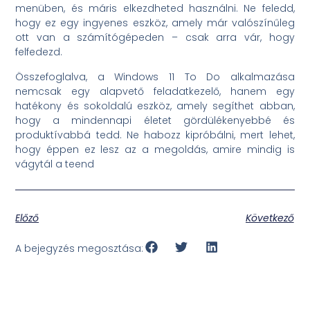
menüben, és máris elkezdheted használni. Ne feledd,
hogy ez egy ingyenes eszköz, amely már valószínűleg
ott van a számítógépeden – csak arra vár, hogy
felfedezd.
Összefoglalva, a Windows 11 To Do alkalmazása
nemcsak egy alapvető feladatkezelő, hanem egy
hatékony és sokoldalú eszköz, amely segíthet abban,
hogy a mindennapi életet gördülékenyebbé és
produktívabbá tedd. Ne habozz kipróbálni, mert lehet,
hogy éppen ez lesz az a megoldás, amire mindig is
vágytál a teend
Előző
Következő
A bejegyzés megosztása: