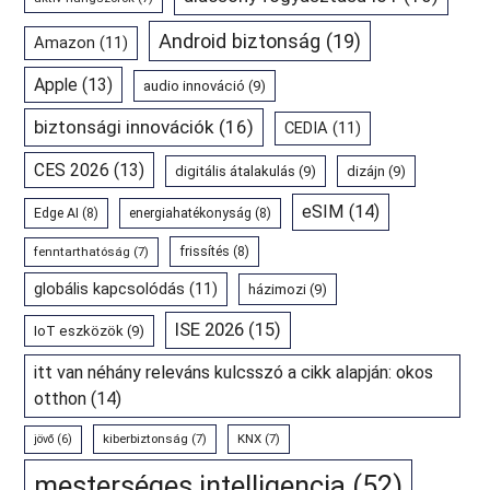
Android biztonság
(19)
Amazon
(11)
Apple
(13)
audio innováció
(9)
biztonsági innovációk
(16)
CEDIA
(11)
CES 2026
(13)
digitális átalakulás
(9)
dizájn
(9)
eSIM
(14)
Edge AI
(8)
energiahatékonyság
(8)
fenntarthatóság
(7)
frissítés
(8)
globális kapcsolódás
(11)
házimozi
(9)
ISE 2026
(15)
IoT eszközök
(9)
itt van néhány releváns kulcsszó a cikk alapján: okos
otthon
(14)
kiberbiztonság
(7)
KNX
(7)
jövő
(6)
mesterséges intelligencia
(52)