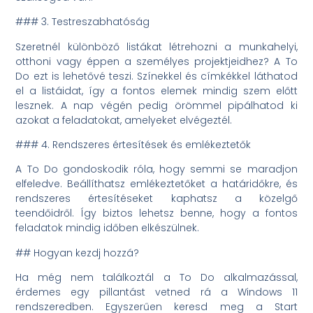
### 3. Testreszabhatóság
Szeretnél különböző listákat létrehozni a munkahelyi,
otthoni vagy éppen a személyes projektjeidhez? A To
Do ezt is lehetővé teszi. Színekkel és címkékkel láthatod
el a listáidat, így a fontos elemek mindig szem előtt
lesznek. A nap végén pedig örömmel pipálhatod ki
azokat a feladatokat, amelyeket elvégeztél.
### 4. Rendszeres értesítések és emlékeztetők
A To Do gondoskodik róla, hogy semmi se maradjon
elfeledve. Beállíthatsz emlékeztetőket a határidőkre, és
rendszeres értesítéseket kaphatsz a közelgő
teendőidről. Így biztos lehetsz benne, hogy a fontos
feladatok mindig időben elkészülnek.
## Hogyan kezdj hozzá?
Ha még nem találkoztál a To Do alkalmazással,
érdemes egy pillantást vetned rá a Windows 11
rendszeredben. Egyszerűen keresd meg a Start