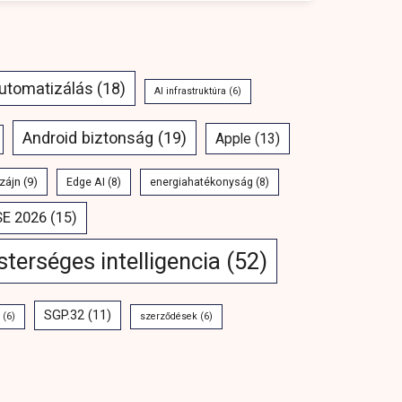
automatizálás
(18)
AI infrastruktúra
(6)
Android biztonság
(19)
Apple
(13)
zájn
(9)
Edge AI
(8)
energiahatékonyság
(8)
SE 2026
(15)
terséges intelligencia
(52)
SGP.32
(11)
(6)
szerződések
(6)