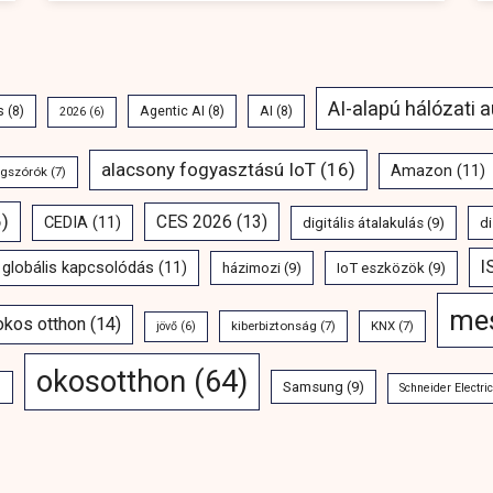
AI-alapú hálózati 
s
(8)
Agentic AI
(8)
AI
(8)
2026
(6)
alacsony fogyasztású IoT
(16)
Amazon
(11)
ngszórók
(7)
)
CES 2026
(13)
CEDIA
(11)
digitális átalakulás
(9)
di
I
globális kapcsolódás
(11)
házimozi
(9)
IoT eszközök
(9)
mes
 okos otthon
(14)
kiberbiztonság
(7)
KNX
(7)
jövő
(6)
okosotthon
(64)
Samsung
(9)
)
Schneider Electric