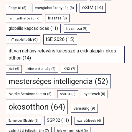
eSIM
(14)
Edge AI
(8)
energiahatékonyság
(8)
fenntarthatóság
(7)
frissítés
(8)
globális kapcsolódás
(11)
házimozi
(9)
ISE 2026
(15)
IoT eszközök
(9)
itt van néhány releváns kulcsszó a cikk alapján: okos
otthon
(14)
kiberbiztonság
(7)
KNX
(7)
jövő
(6)
mesterséges intelligencia
(52)
Nordic Semiconductor
(8)
nyertesek
(8)
NVIDIA
(6)
okosotthon
(64)
Samsung
(9)
SGP.32
(11)
Schneider Electric
(6)
szerződések
(6)
számítási teljesítmény
(7)
telekommunikáció
(6)