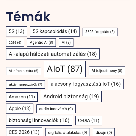
Témák
5G
(13)
5G kapcsolódás
(14)
360º forgatás
(8)
Agentic AI
(8)
AI
(8)
2026
(6)
AI-alapú hálózati automatizálás
(18)
AIoT
(87)
AI teljesítmény
(8)
AI infrastruktúra
(6)
alacsony fogyasztású IoT
(16)
aktív hangszórók
(7)
Android biztonság
(19)
Amazon
(11)
Apple
(13)
audio innováció
(9)
biztonsági innovációk
(16)
CEDIA
(11)
CES 2026
(13)
digitális átalakulás
(9)
dizájn
(9)