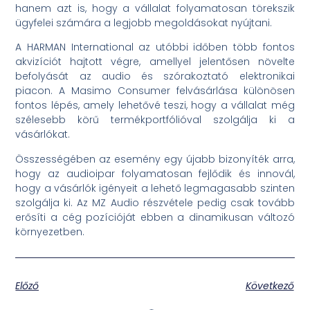
hanem azt is, hogy a vállalat folyamatosan törekszik
ügyfelei számára a legjobb megoldásokat nyújtani.
A HARMAN International az utóbbi időben több fontos
akvizíciót hajtott végre, amellyel jelentősen növelte
befolyását az audio és szórakoztató elektronikai
piacon. A Masimo Consumer felvásárlása különösen
fontos lépés, amely lehetővé teszi, hogy a vállalat még
szélesebb körű termékportfólióval szolgálja ki a
vásárlókat.
Összességében az esemény egy újabb bizonyíték arra,
hogy az audioipar folyamatosan fejlődik és innovál,
hogy a vásárlók igényeit a lehető legmagasabb szinten
szolgálja ki. Az MZ Audio részvétele pedig csak tovább
erősíti a cég pozícióját ebben a dinamikusan változó
környezetben.
Előző
Következő