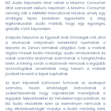
MZ Audio képviselői részt vettek a Masimo Consumer
által szervezett exkluzív képzésen. A Masimo Consumer
nemrég vált a HARMAN International részévé, amely egy
stratégiai lépés keretében egyesítette a világ
legikonikusabb audio márkáit, hogy egy egységes,
globális víziót képviseljen.
A képzés helyszíne az Egyesült Arab Emírségek volt, ahol
a résztvevők mélyreható betekintést nyerhettek a
Marantz és Denon termékek világába. Ezek a márkák
régóta híresek kiváló minőségű audio rendszereikről, és
sokak számára etalonnak számítanak a hangtechnika
terén. A tréning során a résztvevők nemcsak a legújabb
technológiákat ismerhették meg, hanem a márkák
jövőbeli terveiről is képet kaphattak.
Az ilyen képzések különösen fontosak az audioipar
számára, hiszen lehetőséget biztosítanak a
szakembereknek, hogy naprakészek maradjanak a
legújabb fejlesztésekkel és trendekkel kapcsolatban. Az
MZ Audio részvétele ezen az eseményen nemcsak a
cég elkötelezettségét mutatja a kiváló minőség iránt,