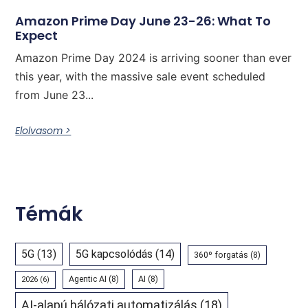
Amazon Prime Day June 23-26: What To
Expect
Amazon Prime Day 2024 is arriving sooner than ever
this year, with the massive sale event scheduled
from June 23...
Elolvasom >
Témák
5G
(13)
5G kapcsolódás
(14)
360º forgatás
(8)
Agentic AI
(8)
AI
(8)
2026
(6)
AI-alapú hálózati automatizálás
(18)