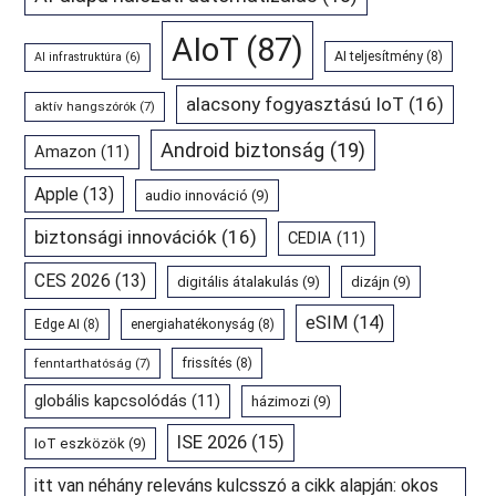
AIoT
(87)
AI teljesítmény
(8)
AI infrastruktúra
(6)
alacsony fogyasztású IoT
(16)
aktív hangszórók
(7)
Android biztonság
(19)
Amazon
(11)
Apple
(13)
audio innováció
(9)
biztonsági innovációk
(16)
CEDIA
(11)
CES 2026
(13)
digitális átalakulás
(9)
dizájn
(9)
eSIM
(14)
Edge AI
(8)
energiahatékonyság
(8)
fenntarthatóság
(7)
frissítés
(8)
globális kapcsolódás
(11)
házimozi
(9)
ISE 2026
(15)
IoT eszközök
(9)
itt van néhány releváns kulcsszó a cikk alapján: okos