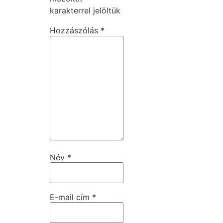
karakterrel jelöltük
Hozzászólás
*
Név
*
E-mail cím
*