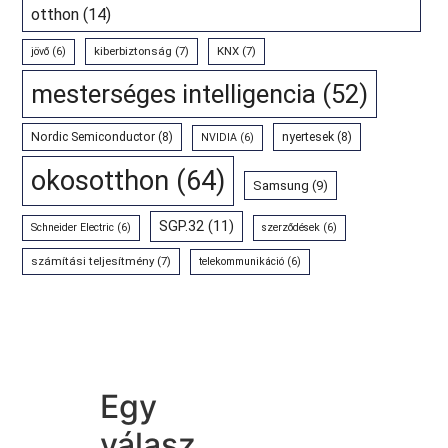
otthon
(14)
kiberbiztonság
(7)
KNX
(7)
jövő
(6)
mesterséges intelligencia
(52)
Nordic Semiconductor
(8)
nyertesek
(8)
NVIDIA
(6)
okosotthon
(64)
Samsung
(9)
SGP.32
(11)
Schneider Electric
(6)
szerződések
(6)
számítási teljesítmény
(7)
telekommunikáció
(6)
Egy
válasz