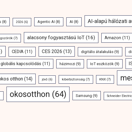
AI-alapú hálózati 
s
(8)
Agentic AI
(8)
AI
(8)
2026
(6)
alacsony fogyasztású IoT
(16)
Amazon
(11)
ngszórók
(7)
)
CES 2026
(13)
CEDIA
(11)
digitális átalakulás
(9)
di
I
globális kapcsolódás
(11)
házimozi
(9)
IoT eszközök
(9)
mes
 okos otthon
(14)
kiberbiztonság
(7)
KNX
(7)
jövő
(6)
okosotthon
(64)
Samsung
(9)
)
Schneider Electric