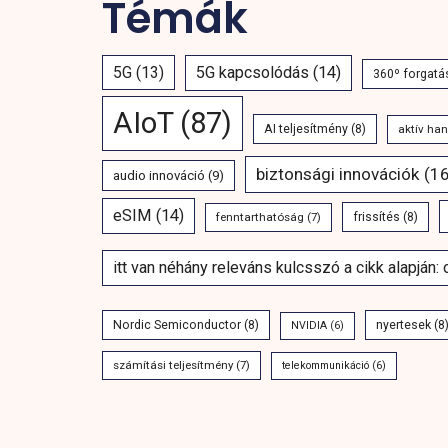
Témák
5G
(13)
5G kapcsolódás
(14)
360º forgatá
AIoT
(87)
AI teljesítmény
(8)
aktív ha
biztonsági innovációk
(16
audio innováció
(9)
eSIM
(14)
fenntarthatóság
(7)
frissítés
(8)
itt van néhány releváns kulcsszó a cikk alapján:
Nordic Semiconductor
(8)
nyertesek
(8
NVIDIA
(6)
számítási teljesítmény
(7)
telekommunikáció
(6)