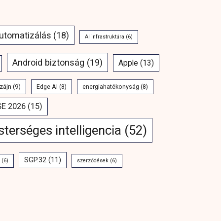
automatizálás
(18)
AI infrastruktúra
(6)
Android biztonság
(19)
Apple
(13)
zájn
(9)
Edge AI
(8)
energiahatékonyság
(8)
SE 2026
(15)
terséges intelligencia
(52)
SGP.32
(11)
(6)
szerződések
(6)