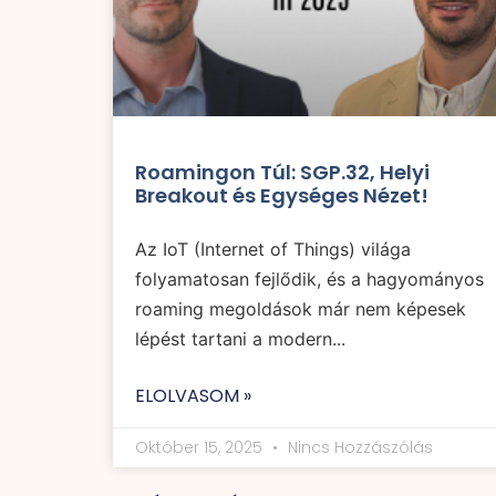
Roamingon Túl: SGP.32, Helyi
Breakout és Egységes Nézet!
Az IoT (Internet of Things) világa
folyamatosan fejlődik, és a hagyományos
roaming megoldások már nem képesek
lépést tartani a modern...
ELOLVASOM »
Október 15, 2025
Nincs Hozzászólás