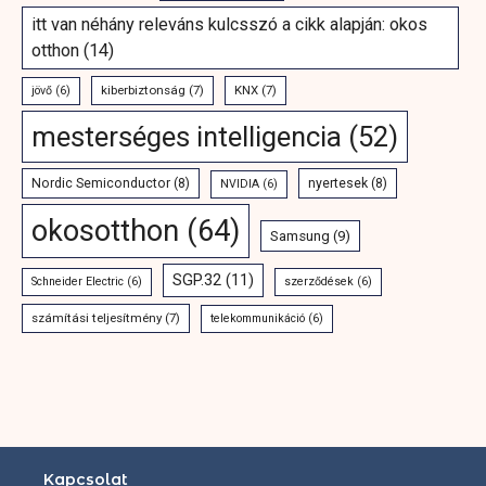
itt van néhány releváns kulcsszó a cikk alapján: okos
otthon
(14)
kiberbiztonság
(7)
KNX
(7)
jövő
(6)
mesterséges intelligencia
(52)
Nordic Semiconductor
(8)
nyertesek
(8)
NVIDIA
(6)
okosotthon
(64)
Samsung
(9)
SGP.32
(11)
Schneider Electric
(6)
szerződések
(6)
számítási teljesítmény
(7)
telekommunikáció
(6)
Kapcsolat