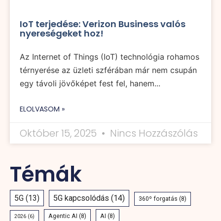
IoT terjedése: Verizon Business valós
nyereségeket hoz!
Az Internet of Things (IoT) technológia rohamos
térnyerése az üzleti szférában már nem csupán
egy távoli jövőképet fest fel, hanem...
ELOLVASOM »
Október 15, 2025
Nincs Hozzászólás
Témák
5G
(13)
5G kapcsolódás
(14)
360º forgatás
(8)
Agentic AI
(8)
AI
(8)
2026
(6)