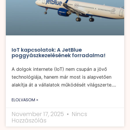
IoT kapcsolatok: A JetBlue
poggyászkezelésének forradalma!
A dolgok internete (IoT) nem csupán a jövő
technológiája, hanem már most is alapvetően
alakítja át a vállalatok működését világszerte....
ELOLVASOM »
November 17, 2025
Nincs
Hozzászólás