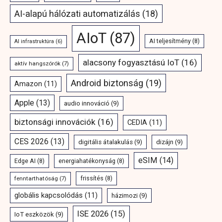
AI-alapú hálózati automatizálás
(18)
AIoT
(87)
AI teljesítmény
(8)
AI infrastruktúra
(6)
alacsony fogyasztású IoT
(16)
aktív hangszórók
(7)
Android biztonság
(19)
Amazon
(11)
Apple
(13)
audio innováció
(9)
biztonsági innovációk
(16)
CEDIA
(11)
CES 2026
(13)
digitális átalakulás
(9)
dizájn
(9)
eSIM
(14)
Edge AI
(8)
energiahatékonyság
(8)
fenntarthatóság
(7)
frissítés
(8)
globális kapcsolódás
(11)
házimozi
(9)
ISE 2026
(15)
IoT eszközök
(9)