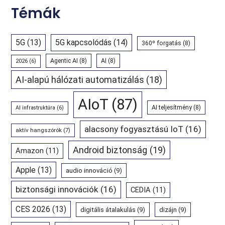
Témák
5G
(13)
5G kapcsolódás
(14)
360º forgatás
(8)
Agentic AI
(8)
AI
(8)
2026
(6)
AI-alapú hálózati automatizálás
(18)
AIoT
(87)
AI teljesítmény
(8)
AI infrastruktúra
(6)
alacsony fogyasztású IoT
(16)
aktív hangszórók
(7)
Android biztonság
(19)
Amazon
(11)
Apple
(13)
audio innováció
(9)
biztonsági innovációk
(16)
CEDIA
(11)
CES 2026
(13)
digitális átalakulás
(9)
dizájn
(9)