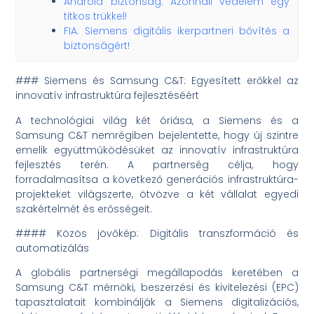
Android biztonság: Azonnali védelem egy
titkos trükkel!
FIA: Siemens digitális ikerpartneri bővítés a
biztonságért!
### Siemens és Samsung C&T: Egyesített erőkkel az
innovatív infrastruktúra fejlesztéséért
A technológiai világ két óriása, a Siemens és a
Samsung C&T nemrégiben bejelentette, hogy új szintre
emelik együttműködésüket az innovatív infrastruktúra
fejlesztés terén. A partnerség célja, hogy
forradalmasítsa a következő generációs infrastruktúra-
projekteket világszerte, ötvözve a két vállalat egyedi
szakértelmét és erősségeit.
#### Közös jövőkép: Digitális transzformáció és
automatizálás
A globális partnerségi megállapodás keretében a
Samsung C&T mérnöki, beszerzési és kivitelezési (EPC)
tapasztalatait kombinálják a Siemens digitalizációs,