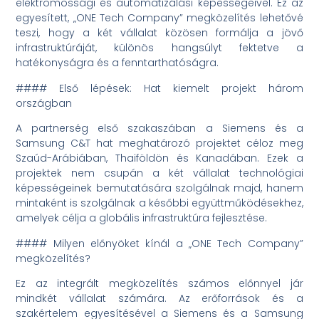
elektromossági és automatizálási képességeivel. Ez az
egyesített, „ONE Tech Company” megközelítés lehetővé
teszi, hogy a két vállalat közösen formálja a jövő
infrastruktúráját, különös hangsúlyt fektetve a
hatékonyságra és a fenntarthatóságra.
#### Első lépések: Hat kiemelt projekt három
országban
A partnerség első szakaszában a Siemens és a
Samsung C&T hat meghatározó projektet céloz meg
Szaúd-Arábiában, Thaiföldön és Kanadában. Ezek a
projektek nem csupán a két vállalat technológiai
képességeinek bemutatására szolgálnak majd, hanem
mintaként is szolgálnak a későbbi együttműködésekhez,
amelyek célja a globális infrastruktúra fejlesztése.
#### Milyen előnyöket kínál a „ONE Tech Company”
megközelítés?
Ez az integrált megközelítés számos előnnyel jár
mindkét vállalat számára. Az erőforrások és a
szakértelem egyesítésével a Siemens és a Samsung