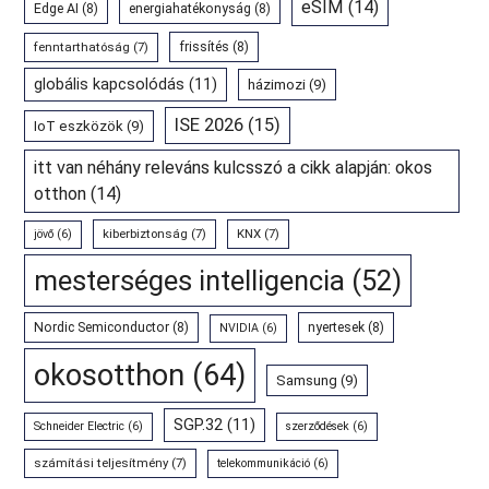
eSIM
(14)
Edge AI
(8)
energiahatékonyság
(8)
fenntarthatóság
(7)
frissítés
(8)
globális kapcsolódás
(11)
házimozi
(9)
ISE 2026
(15)
IoT eszközök
(9)
itt van néhány releváns kulcsszó a cikk alapján: okos
otthon
(14)
kiberbiztonság
(7)
KNX
(7)
jövő
(6)
mesterséges intelligencia
(52)
Nordic Semiconductor
(8)
nyertesek
(8)
NVIDIA
(6)
okosotthon
(64)
Samsung
(9)
SGP.32
(11)
Schneider Electric
(6)
szerződések
(6)
számítási teljesítmény
(7)
telekommunikáció
(6)