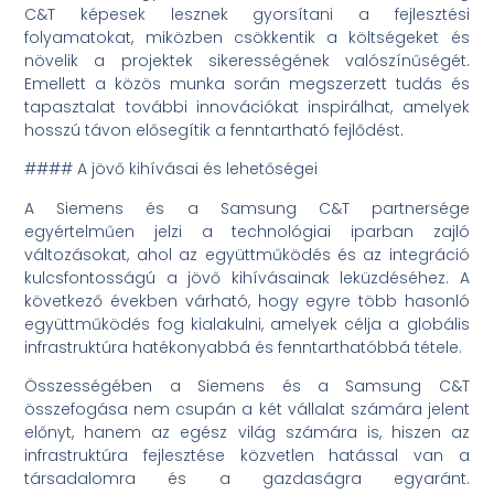
C&T képesek lesznek gyorsítani a fejlesztési
folyamatokat, miközben csökkentik a költségeket és
növelik a projektek sikerességének valószínűségét.
Emellett a közös munka során megszerzett tudás és
tapasztalat további innovációkat inspirálhat, amelyek
hosszú távon elősegítik a fenntartható fejlődést.
#### A jövő kihívásai és lehetőségei
A Siemens és a Samsung C&T partnersége
egyértelműen jelzi a technológiai iparban zajló
változásokat, ahol az együttműködés és az integráció
kulcsfontosságú a jövő kihívásainak leküzdéséhez. A
következő években várható, hogy egyre több hasonló
együttműködés fog kialakulni, amelyek célja a globális
infrastruktúra hatékonyabbá és fenntarthatóbbá tétele.
Összességében a Siemens és a Samsung C&T
összefogása nem csupán a két vállalat számára jelent
előnyt, hanem az egész világ számára is, hiszen az
infrastruktúra fejlesztése közvetlen hatással van a
társadalomra és a gazdaságra egyaránt.