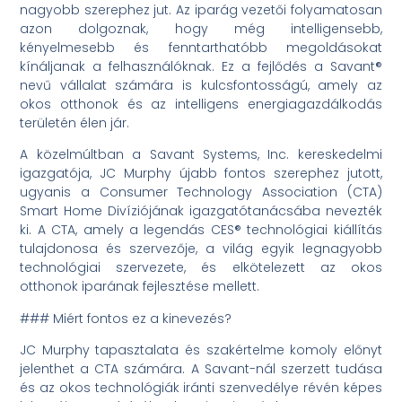
nagyobb szerephez jut. Az iparág vezetői folyamatosan
azon dolgoznak, hogy még intelligensebb,
kényelmesebb és fenntarthatóbb megoldásokat
kínáljanak a felhasználóknak. Ez a fejlődés a Savant®
nevű vállalat számára is kulcsfontosságú, amely az
okos otthonok és az intelligens energiagazdálkodás
területén élen jár.
A közelmúltban a Savant Systems, Inc. kereskedelmi
igazgatója, JC Murphy újabb fontos szerephez jutott,
ugyanis a Consumer Technology Association (CTA)
Smart Home Divíziójának igazgatótanácsába nevezték
ki. A CTA, amely a legendás CES® technológiai kiállítás
tulajdonosa és szervezője, a világ egyik legnagyobb
technológiai szervezete, és elkötelezett az okos
otthonok iparának fejlesztése mellett.
### Miért fontos ez a kinevezés?
JC Murphy tapasztalata és szakértelme komoly előnyt
jelenthet a CTA számára. A Savant-nál szerzett tudása
és az okos technológiák iránti szenvedélye révén képes