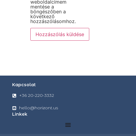
weboldalcímem
mentése a
böngészőben a
következő
hozzászólásomhoz.
Kapcsolat
+36 20-220-3332
hello@horizont.us
Linkek