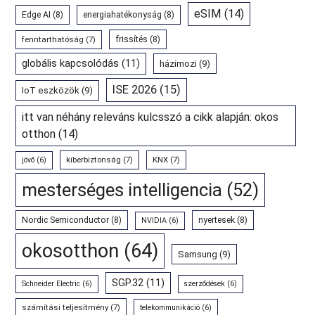
eSIM
(14)
Edge AI
(8)
energiahatékonyság
(8)
fenntarthatóság
(7)
frissítés
(8)
globális kapcsolódás
(11)
házimozi
(9)
ISE 2026
(15)
IoT eszközök
(9)
itt van néhány releváns kulcsszó a cikk alapján: okos
otthon
(14)
kiberbiztonság
(7)
KNX
(7)
jövő
(6)
mesterséges intelligencia
(52)
Nordic Semiconductor
(8)
nyertesek
(8)
NVIDIA
(6)
okosotthon
(64)
Samsung
(9)
SGP.32
(11)
Schneider Electric
(6)
szerződések
(6)
számítási teljesítmény
(7)
telekommunikáció
(6)