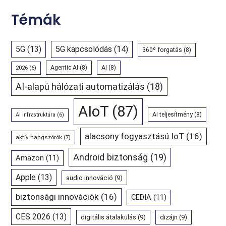
Témák
5G
(13)
5G kapcsolódás
(14)
360º forgatás
(8)
Agentic AI
(8)
AI
(8)
2026
(6)
AI-alapú hálózati automatizálás
(18)
AIoT
(87)
AI teljesítmény
(8)
AI infrastruktúra
(6)
alacsony fogyasztású IoT
(16)
aktív hangszórók
(7)
Android biztonság
(19)
Amazon
(11)
Apple
(13)
audio innováció
(9)
biztonsági innovációk
(16)
CEDIA
(11)
CES 2026
(13)
digitális átalakulás
(9)
dizájn
(9)