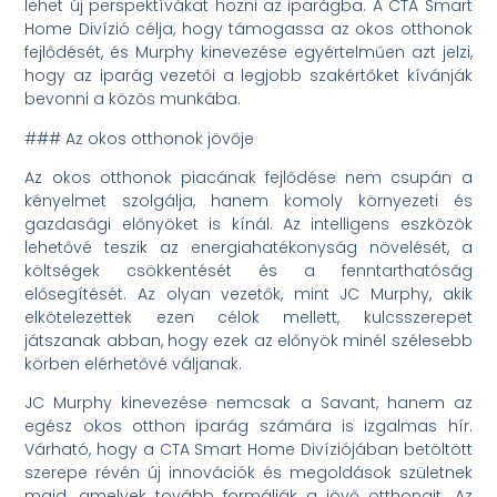
lehet új perspektívákat hozni az iparágba. A CTA Smart
Home Divízió célja, hogy támogassa az okos otthonok
fejlődését, és Murphy kinevezése egyértelműen azt jelzi,
hogy az iparág vezetői a legjobb szakértőket kívánják
bevonni a közös munkába.
### Az okos otthonok jövője
Az okos otthonok piacának fejlődése nem csupán a
kényelmet szolgálja, hanem komoly környezeti és
gazdasági előnyöket is kínál. Az intelligens eszközök
lehetővé teszik az energiahatékonyság növelését, a
költségek csökkentését és a fenntarthatóság
elősegítését. Az olyan vezetők, mint JC Murphy, akik
elkötelezettek ezen célok mellett, kulcsszerepet
játszanak abban, hogy ezek az előnyök minél szélesebb
körben elérhetővé váljanak.
JC Murphy kinevezése nemcsak a Savant, hanem az
egész okos otthon iparág számára is izgalmas hír.
Várható, hogy a CTA Smart Home Divíziójában betöltött
szerepe révén új innovációk és megoldások születnek
majd, amelyek tovább formálják a jövő otthonait. Az