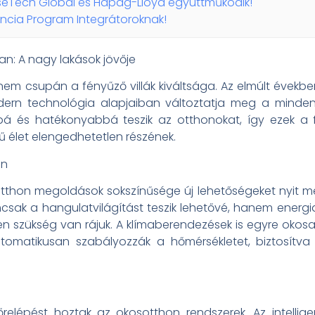
iseTech Global és Hapag-Lloyd együttműködik!
ncia Program Integrátoroknak!
n: A nagy lakások jövője
em csupán a fényűző villák kiváltsága. Az elmúlt évekbe
dern technológia alapjaiban változtatja meg a minden
 és hatékonyabbá teszik az otthonokat, így ezek a f
ű élet elengedhetetlen részének.
an
hon megoldások sokszínűsége új lehetőségeket nyit meg
mcsak a hangulatvilágítást teszik lehetővé, hanem energia
en szükség van rájuk. A klímaberendezések is egyre okos
automatikusan szabályozzák a hőmérsékletet, biztosítva
lőrelépést hoztak az okosotthon rendszerek. Az intellig