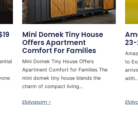
$19
Mini Domek Tiny House
Ama
Offers Apartment
23-
Comfort For Families
Amaz
ential
Mini Domek Tiny House Offers
to Ex
Apartment Comfort for Families The
arriv
nyone
mini domek tiny house blends the
with..
charm of compact living...
Elolvasom >
Elol