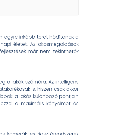
n egyre inkább teret hódítanak a
napi életet. Az okosmegoldások
ejlesztések már nem tekinthetők
 a lakók számára. Az intelligens
takarékosak is, hiszen csak akkor
abbak: a lakás különböző pontjain
 ezzel a maximális kényelmet és
ens kamerák és riasztórendszerek