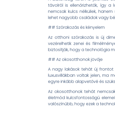
távolról is ellenőrizhetők, így
nemcsak kulcs nélküliek, hanem 
lehet nagyobb családok vagy bér
## Szórakozás és kényelem
Az otthoni szórakozás is új dim
vezérelhetik zenei és filmélmény
biztosítják, hogy a technológia 
## Az okosotthonok jövője
A nagy lakások tehát új fronto
luxusvillákban voltak jelen, ma 
egyre inkább alapvetővé és szük
Az okosotthonok tehát nemcsak 
életmód kulcsfontosságú elemeiv
valószínűbb, hogy ezek a technol