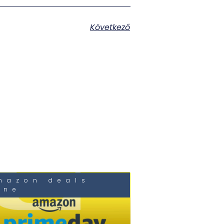
Következő
mazon deals
une