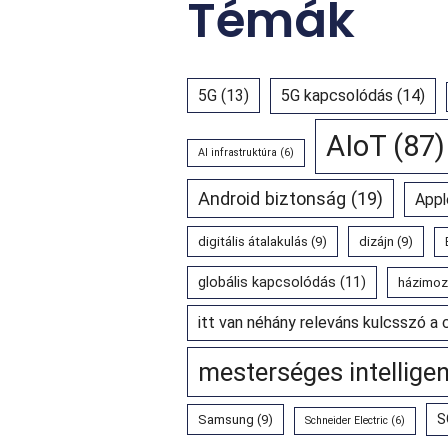
Témák
5G
(13)
5G kapcsolódás
(14)
AIoT
(87)
AI infrastruktúra
(6)
Android biztonság
(19)
Appl
digitális átalakulás
(9)
dizájn
(9)
globális kapcsolódás
(11)
házimoz
itt van néhány releváns kulcsszó a 
mesterséges intellige
S
Samsung
(9)
Schneider Electric
(6)