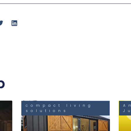
b
compact living
A
solutions
J