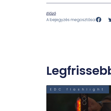
Előző
A bejegyzés megosztása:
Legfrisseb
EDC flashlight