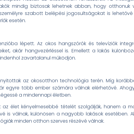
 a lakók mindig biztosak lehetnek abban, hogy otthonu
személyre szabott belépési jogosultságokat is lehetőv
lők esetén.
enzióba lépett. Az okos hangszórók és televíziók inte
eiket, akár hangvezérléssel is. Emellett a lakás különböz
mindenhol zavartalanul működjön.
t nyitottak az okosotthon technológia terén. Míg korá
már egyre több ember számára válnak elérhetővé. Ahogy 
ségessé a mindennapi életben.
az élet kényelmesebbé tételét szolgálják, hanem a m
é is válnak, különösen a nagyobb lakások esetében. Ah
ógiák minden otthon szerves részévé válnak.