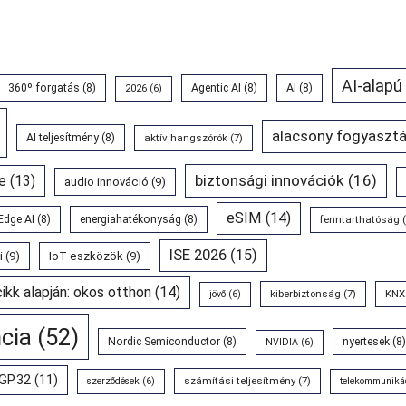
AI-alapú
360º forgatás
(8)
Agentic AI
(8)
AI
(8)
2026
(6)
alacsony fogyasztá
AI teljesítmény
(8)
aktív hangszórók
(7)
biztonsági innovációk
(16)
e
(13)
audio innováció
(9)
eSIM
(14)
Edge AI
(8)
energiahatékonyság
(8)
fenntarthatóság
(
ISE 2026
(15)
i
(9)
IoT eszközök
(9)
cikk alapján: okos otthon
(14)
kiberbiztonság
(7)
KNX
jövő
(6)
ncia
(52)
Nordic Semiconductor
(8)
nyertesek
(8)
NVIDIA
(6)
GP.32
(11)
számítási teljesítmény
(7)
szerződések
(6)
telekommuniká