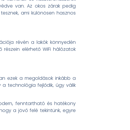
k védve van. Az okos zárak pedig
é tesznek, ami különösen hasznos
grációja révén a lakók könnyedén
ő részein elérhető WiFi hálózatok
bban ezek a megoldások inkább a
a technológia fejlődik, úgy válik
odern, fenntartható és hatékony
ogy a jövő felé tekintünk, egyre