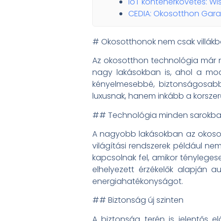
IoT konténerkövetés: W
CEDIA: Okosotthon Gara
# Okosotthonok nem csak villákba
Az okosotthon technológia már n
nagy lakásokban is, ahol a mo
kényelmesebbé, biztonságosabbá
luxusnak, hanem inkább a korszer
## Technológia minden sarokb
A nagyobb lakásokban az okosott
világítási rendszerek például ne
kapcsolnak fel, amikor tényleges
elhelyezett érzékelők alapján 
energiahatékonyságot.
## Biztonság új szinten
A biztonság terén is jelentős e