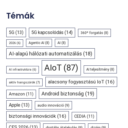
Témák
5G
(13)
5G kapcsolódás
(14)
360º forgatás
(8)
Agentic AI
(8)
AI
(8)
2026
(6)
AI-alapú hálózati automatizálás
(18)
AIoT
(87)
AI teljesítmény
(8)
AI infrastruktúra
(6)
alacsony fogyasztású IoT
(16)
aktív hangszórók
(7)
Android biztonság
(19)
Amazon
(11)
Apple
(13)
audio innováció
(9)
biztonsági innovációk
(16)
CEDIA
(11)
CES 2026
(13)
digitális átalakulás
(9)
dizájn
(9)