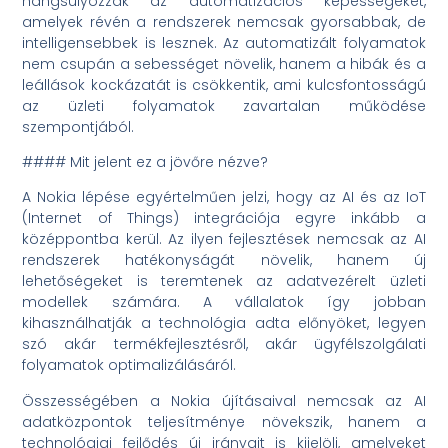
hangsúlyozzák az automatizációs képességeket,
amelyek révén a rendszerek nemcsak gyorsabbak, de
intelligensebbek is lesznek. Az automatizált folyamatok
nem csupán a sebességet növelik, hanem a hibák és a
leállások kockázatát is csökkentik, ami kulcsfontosságú
az üzleti folyamatok zavartalan működése
szempontjából.
#### Mit jelent ez a jövőre nézve?
A Nokia lépése egyértelműen jelzi, hogy az AI és az IoT
(Internet of Things) integrációja egyre inkább a
középpontba kerül. Az ilyen fejlesztések nemcsak az AI
rendszerek hatékonyságát növelik, hanem új
lehetőségeket is teremtenek az adatvezérelt üzleti
modellek számára. A vállalatok így jobban
kihasználhatják a technológia adta előnyöket, legyen
szó akár termékfejlesztésről, akár ügyfélszolgálati
folyamatok optimalizálásáról.
Összességében a Nokia újításaival nemcsak az AI
adatközpontok teljesítménye növekszik, hanem a
technológiai fejlődés új irányait is kijelöli, amelyeket