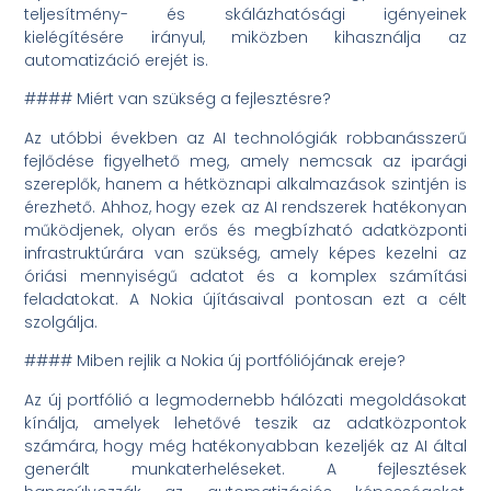
teljesítmény- és skálázhatósági igényeinek
kielégítésére irányul, miközben kihasználja az
automatizáció erejét is.
#### Miért van szükség a fejlesztésre?
Az utóbbi években az AI technológiák robbanásszerű
fejlődése figyelhető meg, amely nemcsak az iparági
szereplők, hanem a hétköznapi alkalmazások szintjén is
érezhető. Ahhoz, hogy ezek az AI rendszerek hatékonyan
működjenek, olyan erős és megbízható adatközponti
infrastruktúrára van szükség, amely képes kezelni az
óriási mennyiségű adatot és a komplex számítási
feladatokat. A Nokia újításaival pontosan ezt a célt
szolgálja.
#### Miben rejlik a Nokia új portfóliójának ereje?
Az új portfólió a legmodernebb hálózati megoldásokat
kínálja, amelyek lehetővé teszik az adatközpontok
számára, hogy még hatékonyabban kezeljék az AI által
generált munkaterheléseket. A fejlesztések