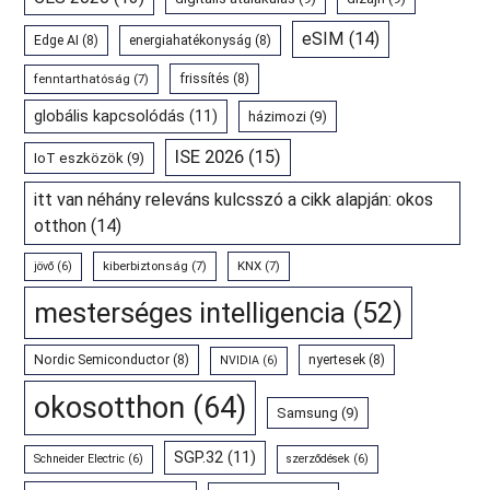
eSIM
(14)
Edge AI
(8)
energiahatékonyság
(8)
fenntarthatóság
(7)
frissítés
(8)
globális kapcsolódás
(11)
házimozi
(9)
ISE 2026
(15)
IoT eszközök
(9)
itt van néhány releváns kulcsszó a cikk alapján: okos
otthon
(14)
kiberbiztonság
(7)
KNX
(7)
jövő
(6)
mesterséges intelligencia
(52)
Nordic Semiconductor
(8)
nyertesek
(8)
NVIDIA
(6)
okosotthon
(64)
Samsung
(9)
SGP.32
(11)
Schneider Electric
(6)
szerződések
(6)