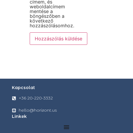
címem, és
weboldalcímem
mentése a
böngészőben a
következő
hozzászólásomhoz.
Kapcsolat
+36 20-220-3332
hello@horizont.us
Linkek