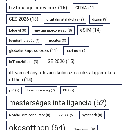
biztonsági innovációk
(16)
CEDIA
(11)
CES 2026
(13)
digitális átalakulás
(9)
dizájn
(9)
eSIM
(14)
Edge AI
(8)
energiahatékonyság
(8)
fenntarthatóság
(7)
frissítés
(8)
globális kapcsolódás
(11)
házimozi
(9)
ISE 2026
(15)
IoT eszközök
(9)
itt van néhány releváns kulcsszó a cikk alapján: okos
otthon
(14)
kiberbiztonság
(7)
KNX
(7)
jövő
(6)
mesterséges intelligencia
(52)
Nordic Semiconductor
(8)
nyertesek
(8)
NVIDIA
(6)
okosotthon
(64)
Samsung
(9)