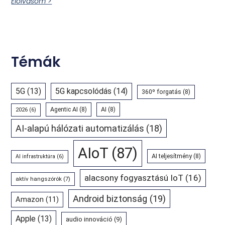
Elolvasom >
Témák
5G
(13)
5G kapcsolódás
(14)
360º forgatás
(8)
Agentic AI
(8)
AI
(8)
2026
(6)
AI-alapú hálózati automatizálás
(18)
AIoT
(87)
AI teljesítmény
(8)
AI infrastruktúra
(6)
alacsony fogyasztású IoT
(16)
aktív hangszórók
(7)
Android biztonság
(19)
Amazon
(11)
Apple
(13)
audio innováció
(9)