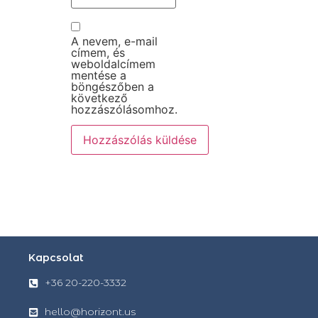
A nevem, e-mail
címem, és
weboldalcímem
mentése a
böngészőben a
következő
hozzászólásomhoz.
Kapcsolat
+36 20-220-3332
hello@horizont.us