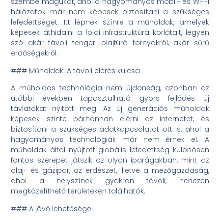
szembe magukat, ahol a hagyományos mobil- és Wi-Fi
hálózatok már nem képesek biztosítani a szükséges
lefedettséget. Itt lépnek színre a műholdak, amelyek
képesek áthidalni a földi infrastruktúra korlátait, legyen
szó akár távoli tengeri olajfúró tornyokról, akár sűrű
erdőségekről.
### Műholdak: A távoli elérés kulcsa
A műholdas technológia nem újdonság, azonban az
utóbbi években tapasztalható gyors fejlődés új
távlatokat nyitott meg. Az új generációs műholdak
képesek szinte bárhonnan elérni az internetet, és
biztosítani a szükséges adatkapcsolatot ott is, ahol a
hagyományos technológiák már nem érnek el. A
műholdak által nyújtott globális lefedettség különösen
fontos szerepet játszik az olyan iparágakban, mint az
olaj- és gázipar, az erdészet, illetve a mezőgazdaság,
ahol a helyszínek gyakran távoli, nehezen
megközelíthető területeken találhatók.
### A jövő lehetőségei