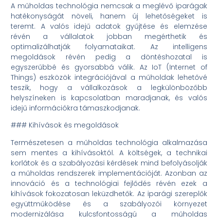
A műholdas technológia nemcsak a meglévő iparágak
hatékonyságát növeli, hanem új lehetőségeket is
teremt. A valós idejű adatok gyűjtése és elemzése
révén a vállalatok jobban megérthetik és
optimalizálhatják folyamataikat. Az intelligens
megoldások révén pedig a döntéshozatal is
egyszerűbbé és gyorsabbá válik. Az IoT (Internet of
Things) eszközök integrációjával a műholdak lehetővé
teszik, hogy a vállalkozások a legkülönbözőbb
helyszíneken is kapcsolatban maradjanak, és valós
idejű információkra támaszkodjanak.
### Kihívások és megoldások
Természetesen a műholdas technológia alkalmazása
sem mentes a kihívásoktól. A költségek, a technikai
korlátok és a szabályozási kérdések mind befolyásolják
a műholdas rendszerek implementációját. Azonban az
innováció és a technológiai fejlődés révén ezek a
kihívások fokozatosan leküzdhetők. Az iparági szereplők
együttműködése és a szabályozói környezet
modernizálása kulcsfontosságú a műholdas