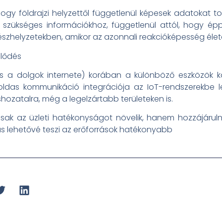
gy földrajzi helyzettől függetlenül képesek adatokat tov
szükséges információkhoz, függetlenül attól, hogy épp
észhelyzetekben, amikor az azonnali reakcióképesség éle
jlődés
gyis a dolgok internete) korában a különböző eszközök 
oldas kommunikáció integrációja az IoT-rendszerekbe l
ozatalra, még a legelzártabb területeken is.
csak az üzleti hatékonyságot növelik, hanem hozzájáruln
 lehetővé teszi az erőforrások hatékonyabb