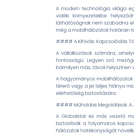
A modern technológia világa eg
vidéki környezetekbe helyező
láthatóságnak nem szabadna eltű
még a mobilhálózatok határain túl
#### A Kihívás: Kapcsolódás Táv
A vállalkozások számára, amelye
fontosságú. Legyen szó mezőgaz
bármilyen más, távoli helyszínen
A hagyományos mobilhálózatok gy
térerő vagy a jel teljes hiánya m
elérhetőség biztosítására.
#### Műholdas Megoldások: A J
A Globalstar és más vezető műh
biztosítsák a folyamatos kapcs
hálózatok hatékonyságát növelik,