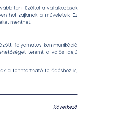
ábbítani. Ezáltal a vállalkozások
en hol zajlanak a műveleteik. Ez
teket menthet.
közötti folyamatos kommunikáció
ehetőséget teremt a valós idejű
ak a fenntartható fejlődéshez is,
Következő