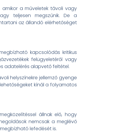
 amikor a műveletek távoli vagy
vagy teljesen megszűnik. De a
tartani az állandó elérhetőséget
 megbízható kapcsolódás kritikus
ázvezetékek felügyeletéről vagy
 adatelérés alapvető feltétel.
oli helyszínekre jellemző gyenge
j lehetőségeket kínál a folyamatos
egközelítéssel állnak elő, hogy
 a megoldások nemcsak a meglévő
 megbízható lefedését is.