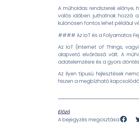
A műholdas rendszerek előnye, ho
valós időben juthatnak hozzá a 
különösen fontos lehet például v
#### Az IoT és a Folyamatos Fe
Az IoT (Internet of Things, va
alapvető elvárássá vált. A műh
adatelemzésre és a gyors döntésh
Az ilyen típusú fejlesztések nem
hiszen a megbízható kapcsolódás
Előző
A bejegyzés megosztása: