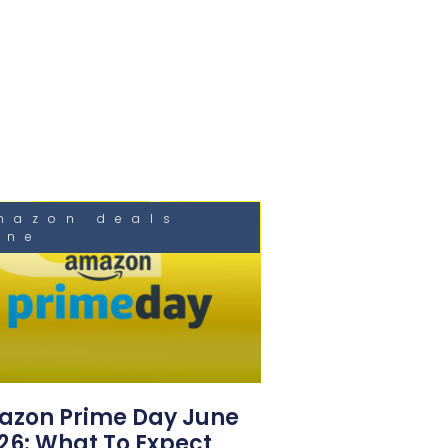
mazon deals
une
zon Prime Day June
26: What To Expect