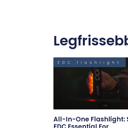
Legfrisseb
EDC flashlight
All-In-One Flashlight: 
EDC Essential For