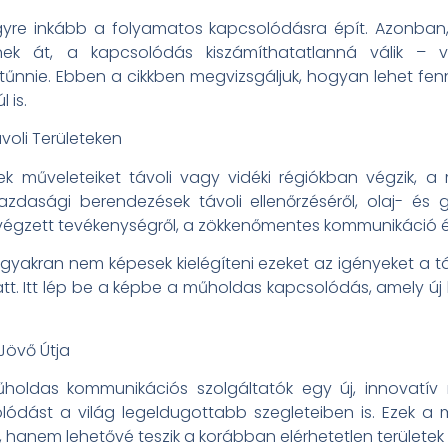
yre inkább a folyamatos kapcsolódásra épít. Azonban,
dnek át, a kapcsolódás kiszámíthatatlanná válik – 
nnie. Ebben a cikkben megvizsgáljuk, hogyan lehet fenn
 is.
oli Területeken
k műveleteiket távoli vagy vidéki régiókban végzik, a
dasági berendezések távoli ellenőrzéséről, olaj- és g
 végzett tevékenységről, a zökkenőmentes kommunikáció és
akran nem képesek kielégíteni ezeket az igényeket a táv
iatt. Itt lép be a képbe a műholdas kapcsolódás, amely ú
övő Útja
oldas kommunikációs szolgáltatók egy új, innovatív m
olódást a világ legeldugottabb szegleteiben is. Ezek
 hanem lehetővé teszik a korábban elérhetetlen területek