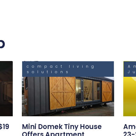
b
compact living
A
solutions
J
$19
Mini Domek Tiny House
Ama
Offers Apartment
23-