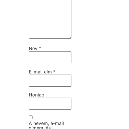
Név
*
E-mail cím
*
Honlap
A nevem, e-mail
címem, és