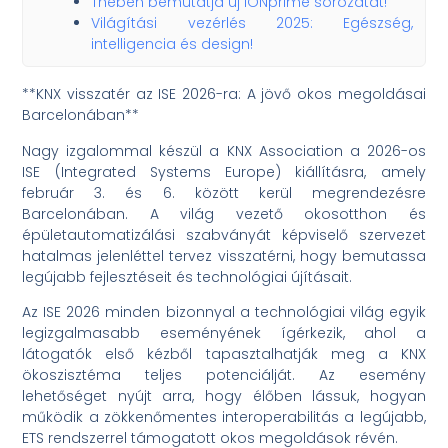
Theben bemutatja új iONprime sorozatát!
Világítási vezérlés 2025: Egészség,
intelligencia és design!
**KNX visszatér az ISE 2026-ra: A jövő okos megoldásai
Barcelonában**
Nagy izgalommal készül a KNX Association a 2026-os
ISE (Integrated Systems Europe) kiállításra, amely
február 3. és 6. között kerül megrendezésre
Barcelonában. A világ vezető okosotthon és
épületautomatizálási szabványát képviselő szervezet
hatalmas jelenléttel tervez visszatérni, hogy bemutassa
legújabb fejlesztéseit és technológiai újításait.
Az ISE 2026 minden bizonnyal a technológiai világ egyik
legizgalmasabb eseményének ígérkezik, ahol a
látogatók első kézből tapasztalhatják meg a KNX
ökoszisztéma teljes potenciálját. Az esemény
lehetőséget nyújt arra, hogy élőben lássuk, hogyan
működik a zökkenőmentes interoperabilitás a legújabb,
ETS rendszerrel támogatott okos megoldások révén.