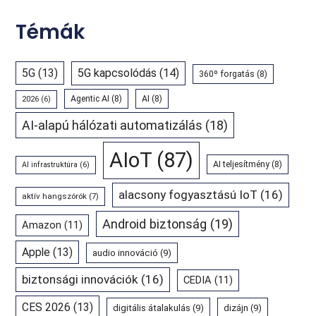
Témák
5G
(13)
5G kapcsolódás
(14)
360º forgatás
(8)
Agentic AI
(8)
AI
(8)
2026
(6)
AI-alapú hálózati automatizálás
(18)
AIoT
(87)
AI teljesítmény
(8)
AI infrastruktúra
(6)
alacsony fogyasztású IoT
(16)
aktív hangszórók
(7)
Android biztonság
(19)
Amazon
(11)
Apple
(13)
audio innováció
(9)
biztonsági innovációk
(16)
CEDIA
(11)
CES 2026
(13)
digitális átalakulás
(9)
dizájn
(9)