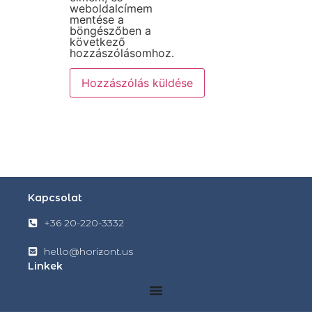
weboldalcímem
mentése a
böngészőben a
következő
hozzászólásomhoz.
Kapcsolat
+36 20-220-3332
hello@horizont.us
Linkek