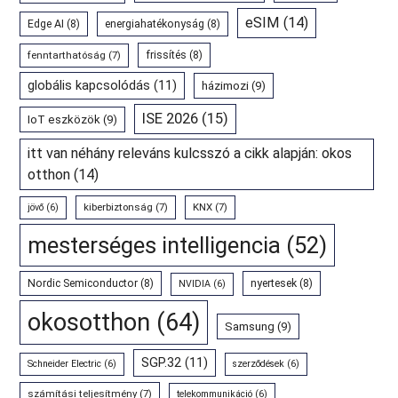
eSIM
(14)
Edge AI
(8)
energiahatékonyság
(8)
fenntarthatóság
(7)
frissítés
(8)
globális kapcsolódás
(11)
házimozi
(9)
ISE 2026
(15)
IoT eszközök
(9)
itt van néhány releváns kulcsszó a cikk alapján: okos
otthon
(14)
kiberbiztonság
(7)
KNX
(7)
jövő
(6)
mesterséges intelligencia
(52)
Nordic Semiconductor
(8)
nyertesek
(8)
NVIDIA
(6)
okosotthon
(64)
Samsung
(9)
SGP.32
(11)
Schneider Electric
(6)
szerződések
(6)
számítási teljesítmény
(7)
telekommunikáció
(6)