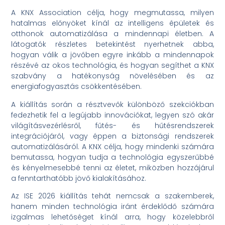
A KNX Association célja, hogy megmutassa, milyen
hatalmas előnyöket kínál az intelligens épületek és
otthonok automatizálása a mindennapi életben. A
látogatók részletes betekintést nyerhetnek abba,
hogyan válik a jövőben egyre inkább a mindennapok
részévé az okos technológia, és hogyan segíthet a KNX
szabvány a hatékonyság növelésében és az
energiafogyasztás csökkentésében.
A kiállítás során a résztvevők különböző szekciókban
fedezhetik fel a legújabb innovációkat, legyen szó akár
világításvezérlésről, fűtés- és hűtésrendszerek
integrációjáról, vagy éppen a biztonsági rendszerek
automatizálásáról. A KNX célja, hogy mindenki számára
bemutassa, hogyan tudja a technológia egyszerűbbé
és kényelmesebbé tenni az életet, miközben hozzájárul
a fenntarthatóbb jövő kialakításához.
Az ISE 2026 kiállítás tehát nemcsak a szakemberek,
hanem minden technológia iránt érdeklődő számára
izgalmas lehetőséget kínál arra, hogy közelebbről