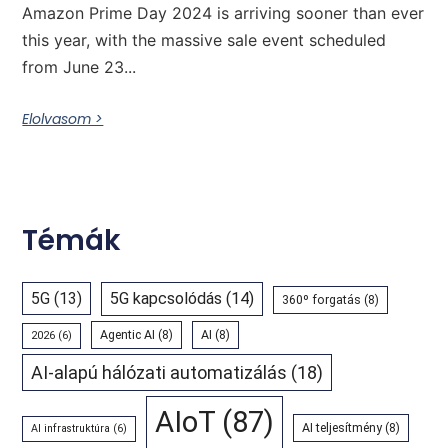
Amazon Prime Day 2024 is arriving sooner than ever
this year, with the massive sale event scheduled
from June 23...
Elolvasom >
Témák
5G
(13)
5G kapcsolódás
(14)
360º forgatás
(8)
Agentic AI
(8)
AI
(8)
2026
(6)
AI-alapú hálózati automatizálás
(18)
AIoT
(87)
AI teljesítmény
(8)
AI infrastruktúra
(6)