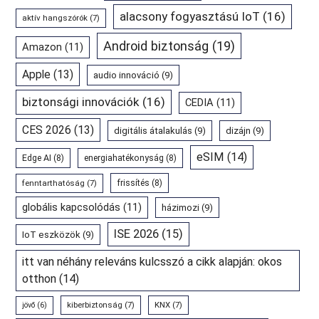
alacsony fogyasztású IoT
(16)
aktív hangszórók
(7)
Android biztonság
(19)
Amazon
(11)
Apple
(13)
audio innováció
(9)
biztonsági innovációk
(16)
CEDIA
(11)
CES 2026
(13)
digitális átalakulás
(9)
dizájn
(9)
eSIM
(14)
Edge AI
(8)
energiahatékonyság
(8)
fenntarthatóság
(7)
frissítés
(8)
globális kapcsolódás
(11)
házimozi
(9)
ISE 2026
(15)
IoT eszközök
(9)
itt van néhány releváns kulcsszó a cikk alapján: okos
otthon
(14)
kiberbiztonság
(7)
KNX
(7)
jövő
(6)