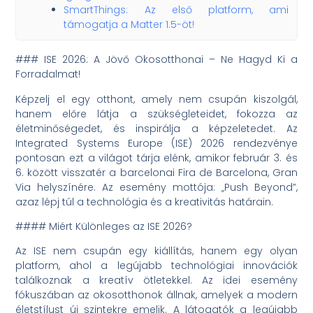
SmartThings: Az első platform, ami
támogatja a Matter 1.5-öt!
### ISE 2026: A Jövő Okosotthonai – Ne Hagyd Ki a
Forradalmat!
Képzelj el egy otthont, amely nem csupán kiszolgál,
hanem előre látja a szükségleteidet, fokozza az
életminőségedet, és inspirálja a képzeletedet. Az
Integrated Systems Europe (ISE) 2026 rendezvénye
pontosan ezt a világot tárja elénk, amikor február 3. és
6. között visszatér a barcelonai Fira de Barcelona, Gran
Via helyszínére. Az esemény mottója: „Push Beyond”,
azaz lépj túl a technológia és a kreativitás határain.
#### Miért Különleges az ISE 2026?
Az ISE nem csupán egy kiállítás, hanem egy olyan
platform, ahol a legújabb technológiai innovációk
találkoznak a kreatív ötletekkel. Az idei esemény
fókuszában az okosotthonok állnak, amelyek a modern
életstílust új szintekre emelik. A látogatók a legújabb