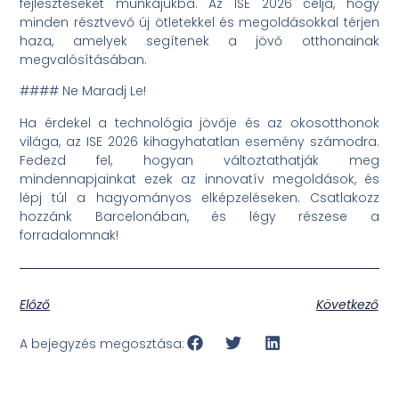
fejlesztéseket munkájukba. Az ISE 2026 célja, hogy
minden résztvevő új ötletekkel és megoldásokkal térjen
haza, amelyek segítenek a jövő otthonainak
megvalósításában.
#### Ne Maradj Le!
Ha érdekel a technológia jövője és az okosotthonok
világa, az ISE 2026 kihagyhatatlan esemény számodra.
Fedezd fel, hogyan változtathatják meg
mindennapjainkat ezek az innovatív megoldások, és
lépj túl a hagyományos elképzeléseken. Csatlakozz
hozzánk Barcelonában, és légy részese a
forradalomnak!
Előző
Következő
A bejegyzés megosztása: