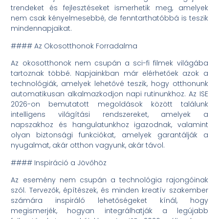
trendeket és fejlesztéseket ismerhetik meg, amelyek
nem csak kényelmesebbé, de fenntarthatóbbá is teszik
mindennapjaikat.
#### Az Okosotthonok Forradalma
Az okosotthonok nem csupán a sci-fi filmek világába
tartoznak többé. Napjainkban már elérhetőek azok a
technológiák, amelyek lehetővé teszik, hogy otthonunk
automatikusan alkalmazkodjon napi rutinunkhoz. Az ISE
2026-on bemutatott megoldások között találunk
intelligens világítási rendszereket, amelyek a
napszakhoz és hangulatunkhoz igazodnak, valamint
olyan biztonsági funkciókat, amelyek garantálják a
nyugalmat, akár otthon vagyunk, akár távol.
#### Inspiráció a Jövőhöz
Az esemény nem csupán a technológia rajongóinak
szól. Tervezők, építészek, és minden kreatív szakember
számára inspiráló lehetőségeket kínál, hogy
megismerjék, hogyan integrálhatják a legújabb