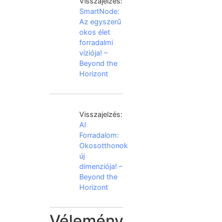
Visszajelzés:
SmartNode:
Az egyszerű
okos élet
forradalmi
víziója! –
Beyond the
Horizont
Visszajelzés:
AI
Forradalom:
Okosotthonok
új
dimenziója! –
Beyond the
Horizont
Vélemény,