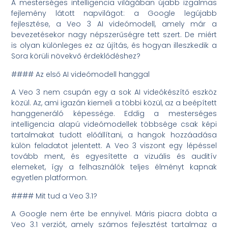
A mesterséges intelligencia világában újabb izgalmas
fejlemény látott napvilágot: a Google legújabb
fejlesztése, a Veo 3 AI videómodell, amely már a
bevezetésekor nagy népszerűségre tett szert. De miért
is olyan különleges ez az újítás, és hogyan illeszkedik a
Sora körüli növekvő érdeklődéshez?
#### Az első AI videómodell hanggal
A Veo 3 nem csupán egy a sok AI videókészítő eszköz
közül. Az, ami igazán kiemeli a többi közül, az a beépített
hanggeneráló képessége. Eddig a mesterséges
intelligencia alapú videómodellek többsége csak képi
tartalmakat tudott előállítani, a hangok hozzáadása
külön feladatot jelentett. A Veo 3 viszont egy lépéssel
tovább ment, és egyesítette a vizuális és auditív
elemeket, így a felhasználók teljes élményt kapnak
egyetlen platformon.
#### Mit tud a Veo 3.1?
A Google nem érte be ennyivel. Máris piacra dobta a
Veo 3.1 verziót, amely számos fejlesztést tartalmaz a