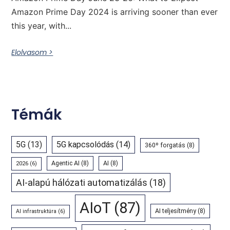
Amazon Prime Day 2024 is arriving sooner than ever
this year, with...
Elolvasom >
Témák
5G
(13)
5G kapcsolódás
(14)
360º forgatás
(8)
Agentic AI
(8)
AI
(8)
2026
(6)
AI-alapú hálózati automatizálás
(18)
AIoT
(87)
AI teljesítmény
(8)
AI infrastruktúra
(6)