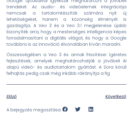
Google újításaival igyekszik meghatározni a jövőbeli
trendeket. Az audio- és videóelemek integrációja
nemcsak a tartalomkészítők számára nyit új
lehetőségeket, hanem a közönség élményét is
gazdagítja. A Veo 3 és a Veo 3.1 megjelenése újabb
bizonyíték arra, hogy a mesterséges intelligencia képes
forradalmasítani a digitális világot, és hogy a Google
továbbra is az innováció élvonalában kíván maradni.
Összességében a Veo 3 és annak frissítései ígéretes
fejlesztések, amelyek meghatározhatják a jövőbeli AI
alapú videó- és audiotartalom gyártást. A Sora körüli
felhajtás pedig csak még inkább ráirányítja a fig
Előző
Következő
A bejegyzés megosztása: