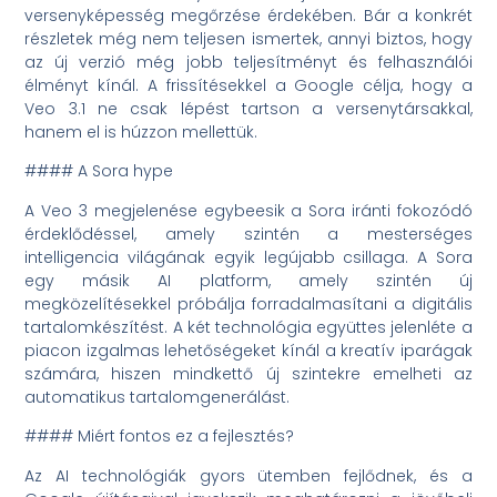
versenyképesség megőrzése érdekében. Bár a konkrét
részletek még nem teljesen ismertek, annyi biztos, hogy
az új verzió még jobb teljesítményt és felhasználói
élményt kínál. A frissítésekkel a Google célja, hogy a
Veo 3.1 ne csak lépést tartson a versenytársakkal,
hanem el is húzzon mellettük.
#### A Sora hype
A Veo 3 megjelenése egybeesik a Sora iránti fokozódó
érdeklődéssel, amely szintén a mesterséges
intelligencia világának egyik legújabb csillaga. A Sora
egy másik AI platform, amely szintén új
megközelítésekkel próbálja forradalmasítani a digitális
tartalomkészítést. A két technológia együttes jelenléte a
piacon izgalmas lehetőségeket kínál a kreatív iparágak
számára, hiszen mindkettő új szintekre emelheti az
automatikus tartalomgenerálást.
#### Miért fontos ez a fejlesztés?
Az AI technológiák gyors ütemben fejlődnek, és a