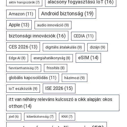
alacsony fogyasztású IoT
(16)
aktív hangszórók
(7)
Android biztonság
(19)
Amazon
(11)
Apple
(13)
audio innováció
(9)
biztonsági innovációk
(16)
CEDIA
(11)
CES 2026
(13)
digitális átalakulás
(9)
dizájn
(9)
eSIM
(14)
Edge AI
(8)
energiahatékonyság
(8)
fenntarthatóság
(7)
frissítés
(8)
globális kapcsolódás
(11)
házimozi
(9)
ISE 2026
(15)
IoT eszközök
(9)
itt van néhány releváns kulcsszó a cikk alapján: okos
otthon
(14)
kiberbiztonság
(7)
KNX
(7)
jövő
(6)