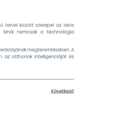
ú tervei között szerepel az okos
et kínál nemcsak a technológia
generációjának megteremtésében. A
az otthonok intelligenciáját és
Következő