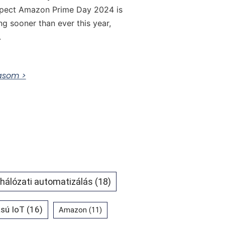
pect Amazon Prime Day 2024 is
ing sooner than ever this year,
.
vasom >
 hálózati automatizálás
(18)
sú IoT
(16)
Amazon
(11)