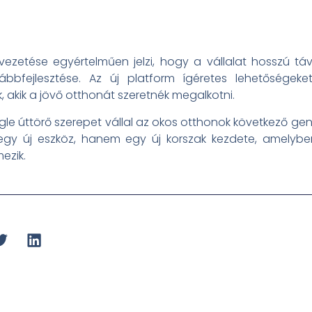
zetése egyértelműen jelzi, hogy a vállalat hosszú táv
ábbfejlesztése. Az új platform ígéretes lehetőségek
akik a jövő otthonát szeretnék megalkotni.
ogle úttörő szerepet vállal az okos otthonok következő 
 új eszköz, hanem egy új korszak kezdete, amelyben 
ezik.