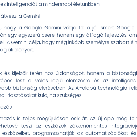
s intelligenciát a mindennapi életünkben.
átveszi a Gemini
s, hogy a Google Gemini váltja fel a jól ismert Googl
pán egy egyszerű csere, hanem egy átfogó fejlesztés, ame
meli. A Gemini célja, hogy még inkább személyre szabott é
ógiák előnyeit.
és kijelzők terén hoz újdonságot, hanem a biztonsági k
épes lesz a valós idejű elemzésre és az intelligens
bb biztonság elérésében. Az AI-alapú technológia felis
ali riasztásokat küld, ha szükséges.
mazás
zás is teljes megújuláson esik át. Az új app még fel
y lehetővé teszi az eszközök zökkenőmentes integrációj
i eszközeiket, programozhatják az automatizációkat és 