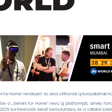
for Home” rendszert: Az okos otthonok új korszakának ha
be a „Gemini for Home” nevű új platformját, amely for
O 2025 konferencián került bemutatásra, és a vállalat sze