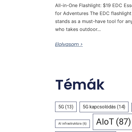
All-in-One Flashlight: $19 EDC Ess
for Adventures The EDC flashlight
stands as a must-have tool for a
who takes outdoor...
Elolvasom >
Témák
5G
(13)
5G kapcsolódás
(14)
AIoT
(87)
AI infrastruktúra
(6)