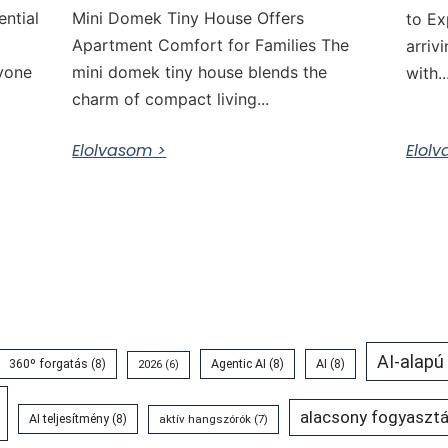
ential
Mini Domek Tiny House Offers
to Ex
Apartment Comfort for Families The
arriv
nyone
mini domek tiny house blends the
with..
charm of compact living...
Elolvasom >
Elol
AI-alapú
360º forgatás
(8)
Agentic AI
(8)
AI
(8)
2026
(6)
alacsony fogyasztá
AI teljesítmény
(8)
aktív hangszórók
(7)