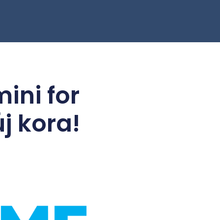
ini for
j kora!