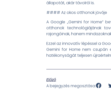
állapotát, akár távolról is.
#### Az okos otthonok jövője
A Google „Gemini for Home” beve
otthonok technológiájának tov
rajongóinak, hanem mindazoknak, 
Ezzel az innovatív lépéssel a Go
Gemini for Home nem csupán egy
hatékonyságát teljesen újraértelm
Előző
A bejegyzés megosztása: