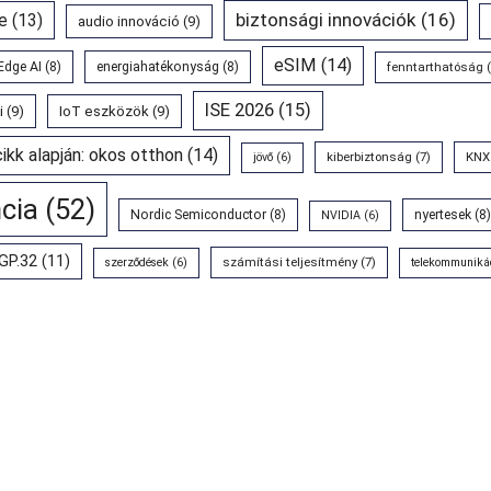
biztonsági innovációk
(16)
e
(13)
audio innováció
(9)
eSIM
(14)
Edge AI
(8)
energiahatékonyság
(8)
fenntarthatóság
(
ISE 2026
(15)
i
(9)
IoT eszközök
(9)
cikk alapján: okos otthon
(14)
kiberbiztonság
(7)
KNX
jövő
(6)
ncia
(52)
Nordic Semiconductor
(8)
nyertesek
(8)
NVIDIA
(6)
GP.32
(11)
számítási teljesítmény
(7)
szerződések
(6)
telekommuniká