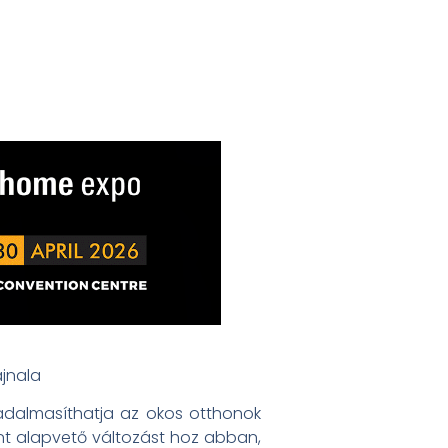
jnala
radalmasíthatja az okos otthonok
rint alapvető változást hoz abban,