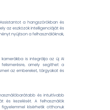
e Assistantot a hangszórókban és
ly az eszközök intelligenciáját és
lményt nyújtson a felhasználóknak,
amerákba is integrálja az új AI
 felismerésre, amely segíthet a
meri az embereket, tárgyakat és
használóbarátabb és intuitívabb
át és kezelését. A felhasználók
figyelemmel kísérhetik otthonuk