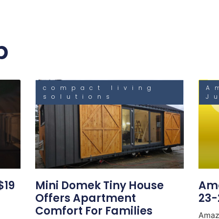
b
compact living
A
solutions
J
$19
Mini Domek Tiny House
Ama
Offers Apartment
23-
Comfort For Families
Amaz