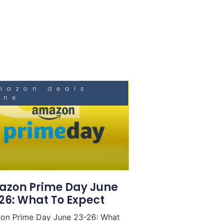
mazon deals
une
zon Prime Day June
26: What To Expect
on Prime Day June 23-26: What