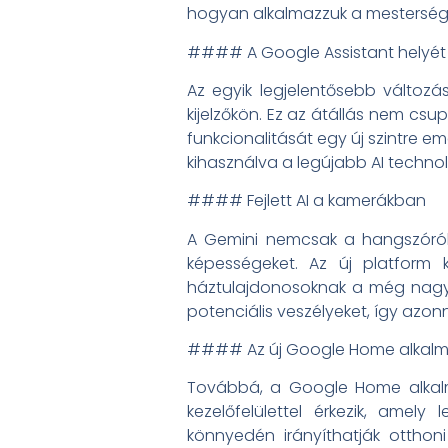
hogyan alkalmazzuk a mestersége
#### A Google Assistant helyét 
Az egyik legjelentősebb változá
kijelzőkön. Ez az átállás nem csu
funkcionalitását egy új szintre e
kihasználva a legújabb AI technol
#### Fejlett AI a kamerákban
A Gemini nemcsak a hangszórók 
képességeket. Az új platform k
háztulajdonosoknak a még nagyo
potenciális veszélyeket, így azonn
#### Az új Google Home alkal
Továbbá, a Google Home alkalma
kezelőfelülettel érkezik, amel
könnyedén irányíthatják otthon