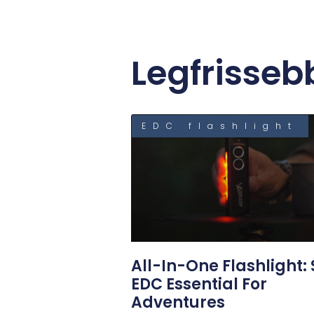
Legfrisseb
EDC flashlight
All-In-One Flashlight: 
EDC Essential For
Adventures