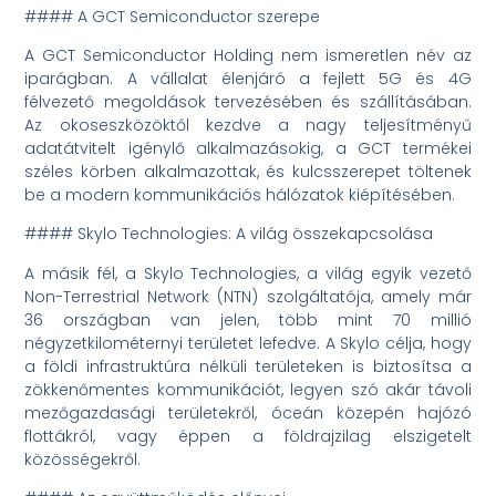
#### A GCT Semiconductor szerepe
A GCT Semiconductor Holding nem ismeretlen név az
iparágban. A vállalat élenjáró a fejlett 5G és 4G
félvezető megoldások tervezésében és szállításában.
Az okoseszközöktől kezdve a nagy teljesítményű
adatátvitelt igénylő alkalmazásokig, a GCT termékei
széles körben alkalmazottak, és kulcsszerepet töltenek
be a modern kommunikációs hálózatok kiépítésében.
#### Skylo Technologies: A világ összekapcsolása
A másik fél, a Skylo Technologies, a világ egyik vezető
Non-Terrestrial Network (NTN) szolgáltatója, amely már
36 országban van jelen, több mint 70 millió
négyzetkilométernyi területet lefedve. A Skylo célja, hogy
a földi infrastruktúra nélküli területeken is biztosítsa a
zökkenőmentes kommunikációt, legyen szó akár távoli
mezőgazdasági területekről, óceán közepén hajózó
flottákról, vagy éppen a földrajzilag elszigetelt
közösségekről.