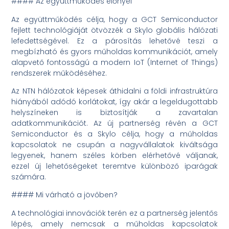
#### Az együttműködés előnyei
Az együttműködés célja, hogy a GCT Semiconductor
fejlett technológiáját ötvözzék a Skylo globális hálózati
lefedettségével. Ez a párosítás lehetővé teszi a
megbízható és gyors műholdas kommunikációt, amely
alapvető fontosságú a modern IoT (Internet of Things)
rendszerek működéséhez.
Az NTN hálózatok képesek áthidalni a földi infrastruktúra
hiányából adódó korlátokat, így akár a legeldugottabb
helyszíneken is biztosítják a zavartalan
adatkommunikációt. Az új partnerség révén a GCT
Semiconductor és a Skylo célja, hogy a műholdas
kapcsolatok ne csupán a nagyvállalatok kiváltsága
legyenek, hanem széles körben elérhetővé váljanak,
ezzel új lehetőségeket teremtve különböző iparágak
számára.
#### Mi várható a jövőben?
A technológiai innovációk terén ez a partnerség jelentős
lépés, amely nemcsak a műholdas kapcsolatok