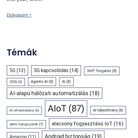
Elolvasom >
Témák
5G
(13)
5G kapcsolódás
(14)
360º forgatás
(8)
Agentic AI
(8)
AI
(8)
2026
(6)
AI-alapú hálózati automatizálás
(18)
AIoT
(87)
AI teljesítmény
(8)
AI infrastruktúra
(6)
alacsony fogyasztású IoT
(16)
aktív hangszórók
(7)
Android biztonság
(19)
Amazon
(11)