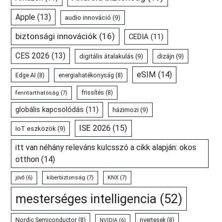
Apple
(13)
audio innováció
(9)
biztonsági innovációk
(16)
CEDIA
(11)
CES 2026
(13)
digitális átalakulás
(9)
dizájn
(9)
eSIM
(14)
Edge AI
(8)
energiahatékonyság
(8)
fenntarthatóság
(7)
frissítés
(8)
globális kapcsolódás
(11)
házimozi
(9)
ISE 2026
(15)
IoT eszközök
(9)
itt van néhány releváns kulcsszó a cikk alapján: okos
otthon
(14)
kiberbiztonság
(7)
KNX
(7)
jövő
(6)
mesterséges intelligencia
(52)
Nordic Semiconductor
(8)
nyertesek
(8)
NVIDIA
(6)