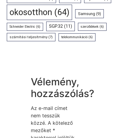
okosotthon
(64)
Samsung
(9)
SGP.32
(11)
Schneider Electric
(6)
szerződések
(6)
számítási teljesítmény
(7)
telekommunikáció
(6)
Vélemény,
hozzászólás?
Az e-mail címet
nem tesszük
közzé.
A kötelező
mezőket
*
karakterrel jelöltük