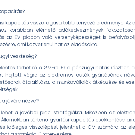
kapacitás?
ási kapacitás visszafogása több tényező eredménye. Az e
ához korábban elérhető adókedvezmények fokozatosa
ozás az EV piacon való versenyképességet is befolyásol
zésre, ami közvetlenül hat az eladásokra.
zügyi veszteség?
 jelentős terhet ró a GM-re. Ez a pénzügyi hatás részben
t hajtott végre az elektromos autók gyártásának növe
yártósorok átalakítása, a munkavállalók átképzése és es
ltségek.
 a jövőre nézve?
lehet a jövőbeli piaci stratégiákra. Miközben az elekt
lt Államokban történő gyártási kapacitás csökkentése arr
épés időleges visszalépést jelenthet a GM számára az e
hat a stratégiai újratervezésre.