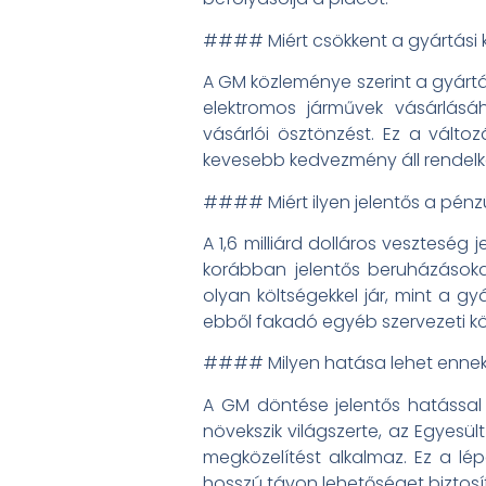
#### Miért csökkent a gyártási 
A GM közleménye szerint a gyárt
elektromos járművek vásárlás
vásárlói ösztönzést. Ez a vált
kevesebb kedvezmény áll rendelke
#### Miért ilyen jelentős a pén
A 1,6 milliárd dolláros veszteség
korábban jelentős beruházásoka
olyan költségekkel jár, mint a g
ebből fakadó egyéb szervezeti kö
#### Milyen hatása lehet ennek
A GM döntése jelentős hatással 
növekszik világszerte, az Egyesü
megközelítést alkalmaz. Ez a l
hosszú távon lehetőséget biztosít