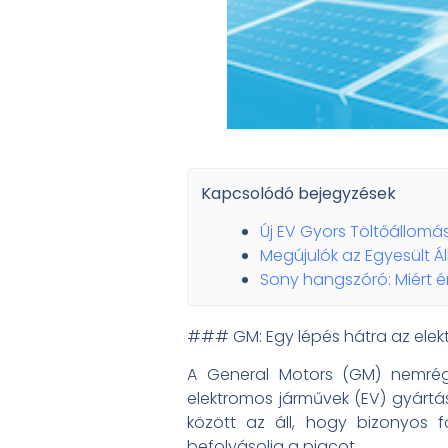
Kapcsolódó bejegyzések
Új EV Gyors Töltőállomás
Megújulók az Egyesült Á
Sony hangszóró: Miért 
### GM: Egy lépés hátra az elekt
A General Motors (GM) nemrégi
elektromos járművek (EV) gyártá
között az áll, hogy bizonyos 
befolyásolja a piacot.