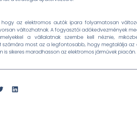
a, hogy az elektromos autók ipara folyamatosan válto
k gyorsan változhatnak. A fogyasztói adókedvezmények me
amelyekkel a vállalatnak szembe kell néznie, miközb
 GM számára most az a legfontosabb, hogy megtalálja az 
n is sikeres maradhasson az elektromos járművek piacán.