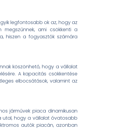
gyik legfontosabb ok az, hogy az
n megszűnnek, ami csökkenti a
ja, hiszen a fogyasztók számára
 annak köszönhető, hogy a vállalat
lésére. A kapacitás csökkentése
etleges elbocsátások, valamint az
romos járművek piaca dinamikusan
a utal, hogy a vállalat óvatosabb
lektromos autók piacán, azonban