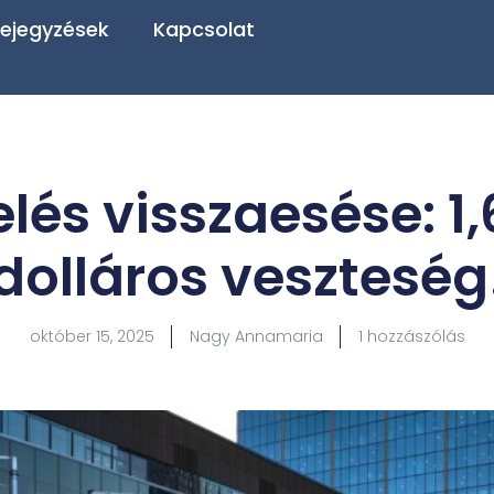
ejegyzések
Kapcsolat
és visszaesése: 1,
dolláros veszteség
október 15, 2025
Nagy Annamaria
1 hozzászólás