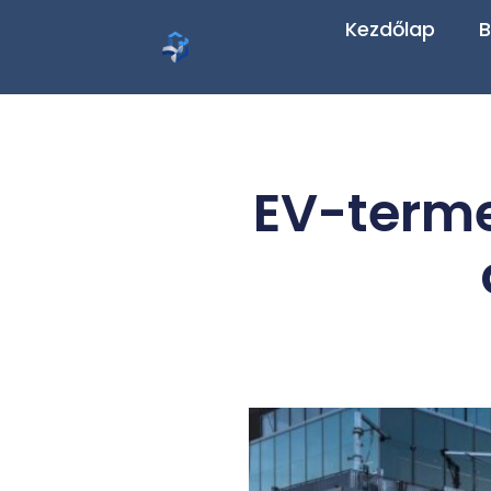
Kezdőlap
B
EV-termel