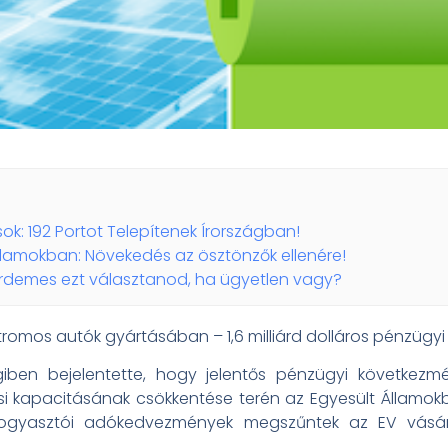
ok: 192 Portot Telepítenek Írországban!
llamokban: Növekedés az ösztönzők ellenére!
érdemes ezt választanod, ha ügyetlen vagy?
romos autók gyártásában – 1,6 milliárd dolláros pénzügy
ben bejelentette, hogy jelentős pénzügyi következmé
si kapacitásának csökkentése terén az Egyesült Államo
fogyasztói adókedvezmények megszűntek az EV vásár