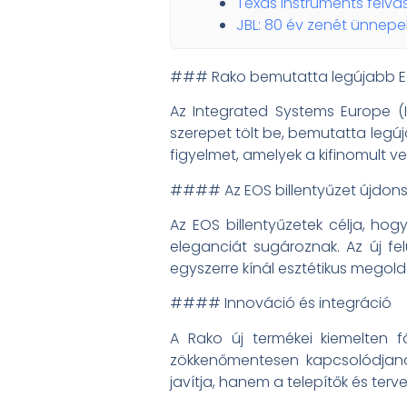
Texas Instruments felvás
JBL: 80 év zenét ünnepel
### Rako bemutatta legújabb EOS
Az Integrated Systems Europe (IS
szerepet tölt be, bemutatta legúj
figyelmet, amelyek a kifinomult v
#### Az EOS billentyűzet újdon
Az EOS billentyűzetek célja, hog
eleganciát sugároznak. Az új fel
egyszerre kínál esztétikus megol
#### Innováció és integráció
A Rako új termékei kiemelten 
zökkenőmentesen kapcsolódjana
javítja, hanem a telepítők és terv