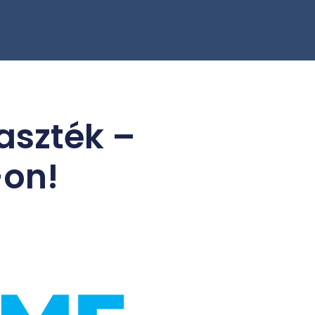
laszték –
-on!