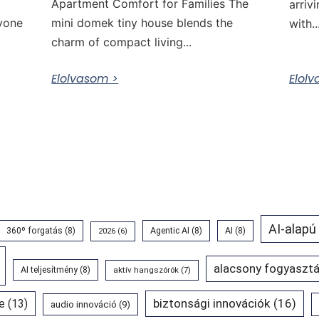
Apartment Comfort for Families The
arriv
nyone
mini domek tiny house blends the
with..
charm of compact living...
Elolvasom >
Elol
AI-alapú
360º forgatás
(8)
Agentic AI
(8)
AI
(8)
2026
(6)
alacsony fogyasztá
AI teljesítmény
(8)
aktív hangszórók
(7)
biztonsági innovációk
(16)
e
(13)
audio innováció
(9)