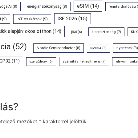
eSIM
(14)
Edge AI
(8)
energiahatékonyság
(8)
fenntarthatóság
(
ISE 2026
(15)
i
(9)
IoT eszközök
(9)
cikk alapján: okos otthon
(14)
kiberbiztonság
(7)
KNX
jövő
(6)
ncia
(52)
Nordic Semiconductor
(8)
nyertesek
(8)
NVIDIA
(6)
GP.32
(11)
számítási teljesítmény
(7)
szerződések
(6)
telekommuniká
lás?
ötelező mezőket
*
karakterrel jelöltük