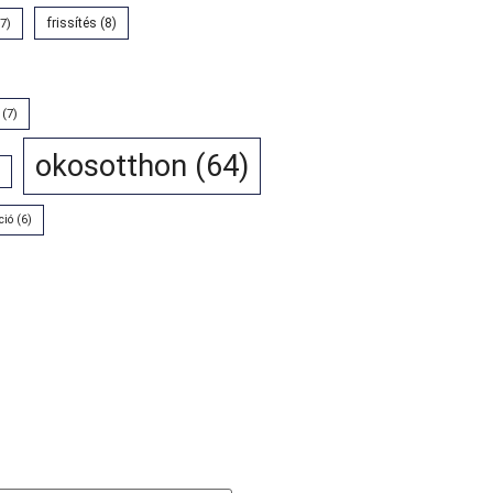
7)
frissítés
(8)
(7)
okosotthon
(64)
ció
(6)