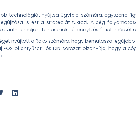
b technológiát nyújtsa ügyfelei számára, egyszerre figy
egújítása is ezt a stratégiát tükrözi. A cég folyamato
szintre emelje a felhasználói élményt, és újabb mércét ál
őséget nyújtott a Rako számára, hogy bemutassa legújabb fe
új EOS billentyűzet- és DIN sorozat bizonyítja, hogy a cé
llett.