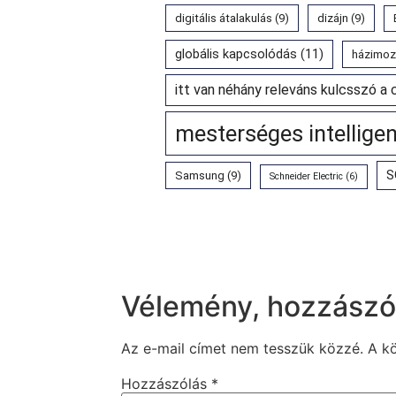
digitális átalakulás
(9)
dizájn
(9)
globális kapcsolódás
(11)
házimoz
itt van néhány releváns kulcsszó a 
mesterséges intellige
S
Samsung
(9)
Schneider Electric
(6)
Vélemény, hozzászó
Az e-mail címet nem tesszük közzé.
A k
Hozzászólás
*