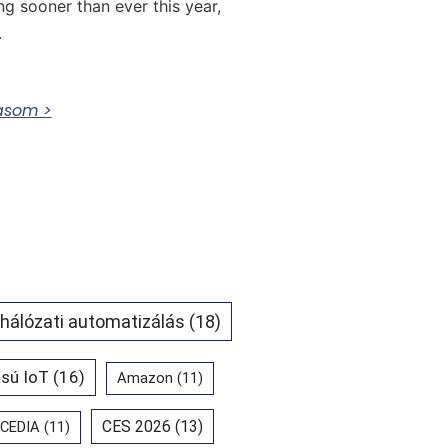
ing sooner than ever this year,
.
vasom >
 hálózati automatizálás
(18)
sú IoT
(16)
Amazon
(11)
CES 2026
(13)
CEDIA
(11)