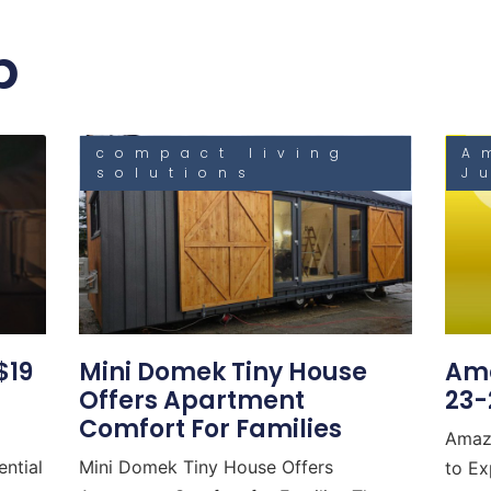
b
compact living
A
solutions
J
$19
Mini Domek Tiny House
Ama
Offers Apartment
23-
Comfort For Families
Amaz
ential
Mini Domek Tiny House Offers
to Ex