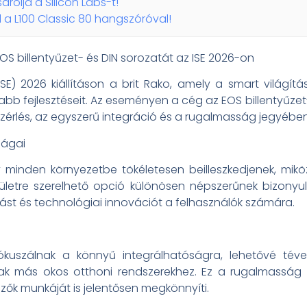
árolja a Silicon Labs-t!
 a L100 Classic 80 hangszóróval!
 billentyűzet- és DIN sorozatát az ISE 2026-on
E) 2026 kiállításon a brit Rako, amely a smart világítá
abb fejlesztéseit. Az eseményen a cég az EOS billentyűze
ezérlés, az egyszerű integráció és a rugalmasság jegyében
ságai
y minden környezetbe tökéletesen beilleszkedjenek, mikö
ületre szerelhető opció különösen népszerűnek bizonyul
dást és technológiai innovációt a felhasználók számára.
fókuszálnak a könnyű integrálhatóságra, lehetővé tév
k más okos otthoni rendszerekhez. Ez a rugalmasság 
ezők munkáját is jelentősen megkönnyíti.