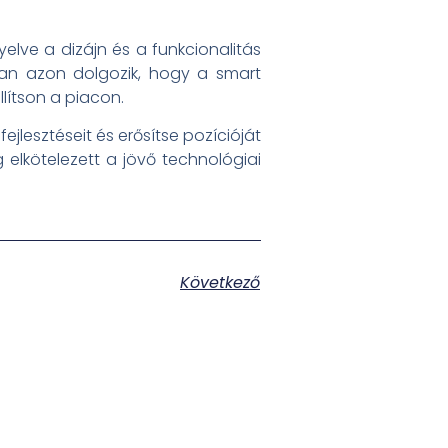
elve a dizájn és a funkcionalitás
san azon dolgozik, hogy a smart
lítson a piacon.
jlesztéseit és erősítse pozícióját
g elkötelezett a jövő technológiai
Következő