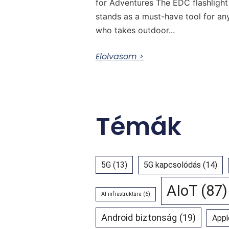
for Adventures The EDC flashlight
stands as a must-have tool for a
who takes outdoor...
Elolvasom >
Témák
5G
(13)
5G kapcsolódás
(14)
AIoT
(87)
AI infrastruktúra
(6)
Android biztonság
(19)
Appl