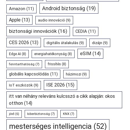
Android biztonság
(19)
Amazon
(11)
Apple
(13)
audio innováció
(9)
biztonsági innovációk
(16)
CEDIA
(11)
CES 2026
(13)
digitális átalakulás
(9)
dizájn
(9)
eSIM
(14)
Edge AI
(8)
energiahatékonyság
(8)
fenntarthatóság
(7)
frissítés
(8)
globális kapcsolódás
(11)
házimozi
(9)
ISE 2026
(15)
IoT eszközök
(9)
itt van néhány releváns kulcsszó a cikk alapján: okos
otthon
(14)
kiberbiztonság
(7)
KNX
(7)
jövő
(6)
mesterséges intelligencia
(52)