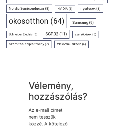
Nordic Semiconductor
(8)
nyertesek
(8)
NVIDIA
(6)
okosotthon
(64)
Samsung
(9)
SGP.32
(11)
Schneider Electric
(6)
szerződések
(6)
számítási teljesítmény
(7)
telekommunikáció
(6)
Vélemény,
hozzászólás?
Az e-mail címet
nem tesszük
közzé.
A kötelező