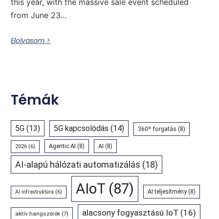
this year, with the massive sale event scheduled
from June 23...
Elolvasom >
Témák
5G
(13)
5G kapcsolódás
(14)
360º forgatás
(8)
Agentic AI
(8)
AI
(8)
2026
(6)
AI-alapú hálózati automatizálás
(18)
AIoT
(87)
AI teljesítmény
(8)
AI infrastruktúra
(6)
alacsony fogyasztású IoT
(16)
aktív hangszórók
(7)