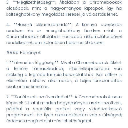
3. **Megfizethetőség**: Általában a Chromebookok
olcsóbbak, mint a hagyományos laptopok, így ha
költséghatékony megoldást keresel, jó választás lehet.
4. **Hosszú akkumulátoridő**: A könnyű operációs
rendszer és az energiahatékony hardver miatt a
Chromebookok általában hosszabb akkumulátoridővel
rendelkeznek, ami különösen hasznos útközben.
#### Hátrányok
1. **Internetes függőség**: Mivel a Chromebookok főként
a felhőre támaszkodnak, internetkapcsolatra van
szükség a legtöbb funkció használatához. Bár offline is
elérhetőek néhány alkalmazás, a teljes funkcionalitás
csak online érhető el.
2. **Korlátozott szoftverkínálat**: A Chromebookok nem
képesek futtatni minden hagyományos asztali szoftvert,
például a speciális grafikai vagy videószerkesztő
programokat. Ha ilyen alkalmazásokra van szükséged,
érdemes megfontolni más lehetőségeket.