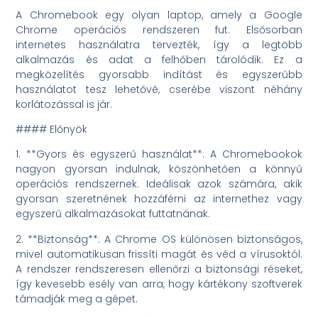
A Chromebook egy olyan laptop, amely a Google
Chrome operációs rendszeren fut. Elsősorban
internetes használatra tervezték, így a legtöbb
alkalmazás és adat a felhőben tárolódik. Ez a
megközelítés gyorsabb indítást és egyszerűbb
használatot tesz lehetővé, cserébe viszont néhány
korlátozással is jár.
#### Előnyök
1. **Gyors és egyszerű használat**: A Chromebookok
nagyon gyorsan indulnak, köszönhetően a könnyű
operációs rendszernek. Ideálisak azok számára, akik
gyorsan szeretnének hozzáférni az internethez vagy
egyszerű alkalmazásokat futtatnának.
2. **Biztonság**: A Chrome OS különösen biztonságos,
mivel automatikusan frissíti magát és véd a vírusoktól.
A rendszer rendszeresen ellenőrzi a biztonsági réseket,
így kevesebb esély van arra, hogy kártékony szoftverek
támadják meg a gépet.