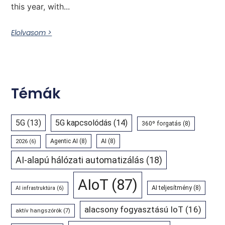
this year, with...
Elolvasom >
Témák
5G
(13)
5G kapcsolódás
(14)
360º forgatás
(8)
Agentic AI
(8)
AI
(8)
2026
(6)
AI-alapú hálózati automatizálás
(18)
AIoT
(87)
AI teljesítmény
(8)
AI infrastruktúra
(6)
alacsony fogyasztású IoT
(16)
aktív hangszórók
(7)