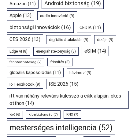
Android biztonság
(19)
Amazon
(11)
Apple
(13)
audio innováció
(9)
biztonsági innovációk
(16)
CEDIA
(11)
CES 2026
(13)
digitális átalakulás
(9)
dizájn
(9)
eSIM
(14)
Edge AI
(8)
energiahatékonyság
(8)
fenntarthatóság
(7)
frissítés
(8)
globális kapcsolódás
(11)
házimozi
(9)
ISE 2026
(15)
IoT eszközök
(9)
itt van néhány releváns kulcsszó a cikk alapján: okos
otthon
(14)
kiberbiztonság
(7)
KNX
(7)
jövő
(6)
mesterséges intelligencia
(52)