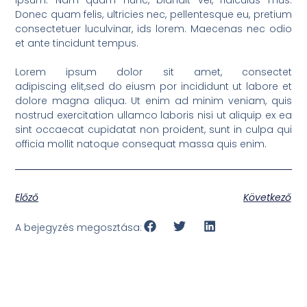
Donec quam felis, ultricies nec, pellentesque eu, pretium
consectetuer luculvinar, ids lorem. Maecenas nec odio
et ante tincidunt tempus.
Lorem ipsum dolor sit amet, consectet
adipiscing elit,sed do eiusm por incididunt ut labore et
dolore magna aliqua. Ut enim ad minim veniam, quis
nostrud exercitation ullamco laboris nisi ut aliquip ex ea
sint occaecat cupidatat non proident, sunt in culpa qui
officia mollit natoque consequat massa quis enim.
Előző
Következő
A bejegyzés megosztása: