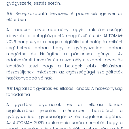
gyógyszerfejlesztés során.
## Betegközpontú tervezés: A páciensek igényei az
előtérben
A modern orvostudomány egyik kulcsfontosságú
irányzata a betegközpontú megközelítés. Az AUTOMA+
2025 hangsúlyozta, hogy a digitális technológiák miként
segíthetnek abban, hogy a gyógyszeripar jobban
megértse és kielégítse a páciensek igényeit. Az
adatvezérelt tervezés és a személyre szabott orvoslás
lehetővé teszi, hogy a betegek jobb ellátásban
részesüljenek, miközben az egészségügyi szolgáltatók
hatékonyabbá válnak.
## Digitalizált gyártás és ellátási láncok: A hatékonyság
forradalma
A gyártási folyamatok és az ellátási láncok
digitalizálása jelentős mértékben hozzájárul a
gyógyszeripar gyorsaságához és rugalmasságához.
Az AUTOMA+ 2025 konferencia során kiemelték, hogy a
smart manufacturing technológiák, mint például az IoT