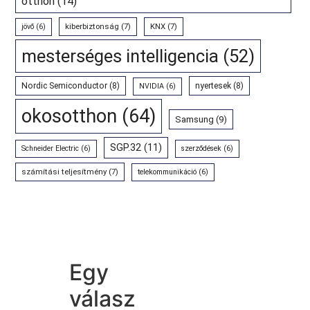
otthon
(14)
kiberbiztonság
(7)
KNX
(7)
jövő
(6)
mesterséges intelligencia
(52)
Nordic Semiconductor
(8)
nyertesek
(8)
NVIDIA
(6)
okosotthon
(64)
Samsung
(9)
SGP.32
(11)
Schneider Electric
(6)
szerződések
(6)
számítási teljesítmény
(7)
telekommunikáció
(6)
Egy
válasz