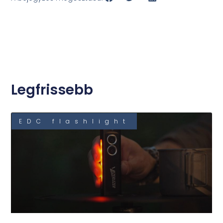
Legfrissebb
EDC flashlight