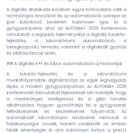
A digitális átalakulás korában egyre fontosabbá válik a
technológiai innováció és az automatizáció szerepe az
ipar különböző területein. Különösen igaz ez a
gyógyszeriparra, ahol az AUTOMA+ 2025 konferencia
rámutatott a legújabb fejleményekre a digitális kutatás-
fejlesztés, a laboratóriumi automatizáció, a
betegközpontú tervezés, valamint a digitalizált gyártás
és ellátási láncok terén.
## A digitális K+F és labor automatizáció új horizontjai
A kutatás-fejlesztés és a laboratóriumi
munkafolyamatok digitalizációja az egyik legnagyobb
lépés a modern gyógyszeriparban. Az AUTOMA+ 2025
konferencián bemutatott fejlesztések azt mutatják, hogy
a mesterséges intelligencia és a gépi tanulás
alkalmazása hogyan gyorsíthatja fel a gyógyszerek
felfedezésének és tesztelésének folyamatát. Az
automatizált laboratóriumi rendszerek nemcsak a
hatékonyságot növelik, hanem csökkentik az emberi
hibák lehetőségét is, ami különösen fontos a precíz