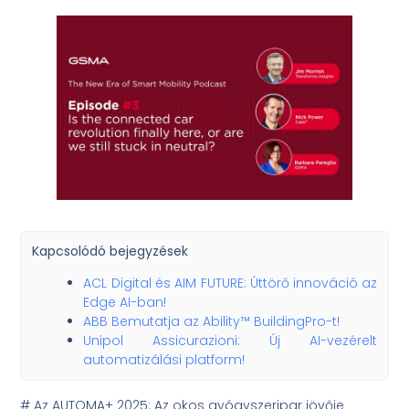
Kapcsolódó bejegyzések
ACL Digital és AIM FUTURE: Úttörő innováció az
Edge AI-ban!
ABB Bemutatja az Ability™ BuildingPro-t!
Unipol Assicurazioni: Új AI-vezérelt
automatizálási platform!
# Az AUTOMA+ 2025: Az okos gyógyszeripar jövője