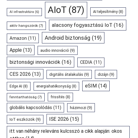
AIoT
(87)
AI teljesítmény
(8)
AI infrastruktúra
(6)
alacsony fogyasztású IoT
(16)
aktív hangszórók
(7)
Android biztonság
(19)
Amazon
(11)
Apple
(13)
audio innováció
(9)
biztonsági innovációk
(16)
CEDIA
(11)
CES 2026
(13)
digitális átalakulás
(9)
dizájn
(9)
eSIM
(14)
Edge AI
(8)
energiahatékonyság
(8)
fenntarthatóság
(7)
frissítés
(8)
globális kapcsolódás
(11)
házimozi
(9)
ISE 2026
(15)
IoT eszközök
(9)
itt van néhány releváns kulcsszó a cikk alapján: okos