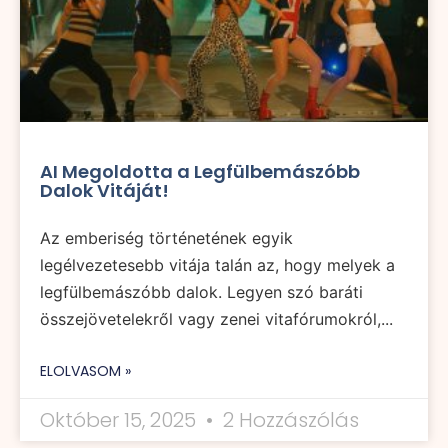
AI Megoldotta a Legfülbemászóbb
Dalok Vitáját!
Az emberiség történetének egyik
legélvezetesebb vitája talán az, hogy melyek a
legfülbemászóbb dalok. Legyen szó baráti
összejövetelekről vagy zenei vitafórumokról,...
ELOLVASOM »
Október 15, 2025
2 Hozzászólás