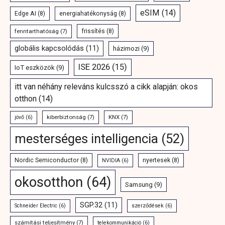
eSIM
(14)
Edge AI
(8)
energiahatékonyság
(8)
fenntarthatóság
(7)
frissítés
(8)
globális kapcsolódás
(11)
házimozi
(9)
ISE 2026
(15)
IoT eszközök
(9)
itt van néhány releváns kulcsszó a cikk alapján: okos
otthon
(14)
kiberbiztonság
(7)
KNX
(7)
jövő
(6)
mesterséges intelligencia
(52)
Nordic Semiconductor
(8)
nyertesek
(8)
NVIDIA
(6)
okosotthon
(64)
Samsung
(9)
SGP.32
(11)
Schneider Electric
(6)
szerződések
(6)
számítási teljesítmény
(7)
telekommunikáció
(6)