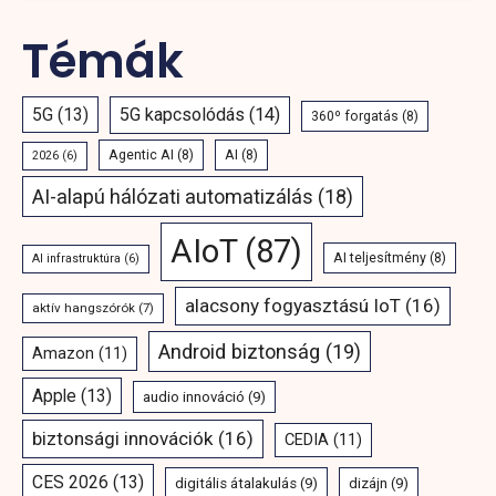
Témák
5G
(13)
5G kapcsolódás
(14)
360º forgatás
(8)
Agentic AI
(8)
AI
(8)
2026
(6)
AI-alapú hálózati automatizálás
(18)
AIoT
(87)
AI teljesítmény
(8)
AI infrastruktúra
(6)
alacsony fogyasztású IoT
(16)
aktív hangszórók
(7)
Android biztonság
(19)
Amazon
(11)
Apple
(13)
audio innováció
(9)
biztonsági innovációk
(16)
CEDIA
(11)
CES 2026
(13)
digitális átalakulás
(9)
dizájn
(9)