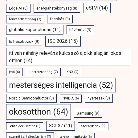
eSIM
(14)
Edge AI
(8)
energiahatékonyság
(8)
fenntarthatóság
(7)
frissítés
(8)
globális kapcsolódás
(11)
házimozi
(9)
ISE 2026
(15)
IoT eszközök
(9)
itt van néhány releváns kulcsszó a cikk alapján: okos
otthon
(14)
kiberbiztonság
(7)
KNX
(7)
jövő
(6)
mesterséges intelligencia
(52)
Nordic Semiconductor
(8)
nyertesek
(8)
NVIDIA
(6)
okosotthon
(64)
Samsung
(9)
SGP.32
(11)
Schneider Electric
(6)
szerződések
(6)
számítási teljesítmény
(7)
telekommunikáció
(6)