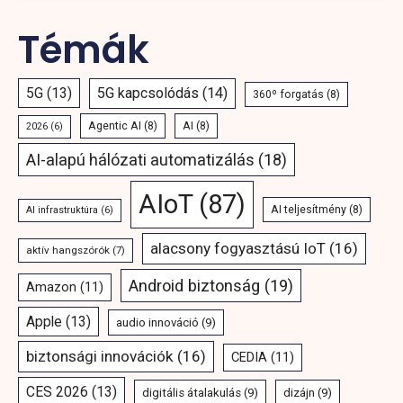
Témák
5G
(13)
5G kapcsolódás
(14)
360º forgatás
(8)
Agentic AI
(8)
AI
(8)
2026
(6)
AI-alapú hálózati automatizálás
(18)
AIoT
(87)
AI teljesítmény
(8)
AI infrastruktúra
(6)
alacsony fogyasztású IoT
(16)
aktív hangszórók
(7)
Android biztonság
(19)
Amazon
(11)
Apple
(13)
audio innováció
(9)
biztonsági innovációk
(16)
CEDIA
(11)
CES 2026
(13)
digitális átalakulás
(9)
dizájn
(9)