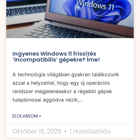
Ingyenes Windows 11 frissítés
‘incompatibilis’ gépekre? Íme!
A technológia világában gyakran találkozunk
azzal a helyzettel, hogy egy új operációs
rendszer megjelenésekor a régebbi gépek
tulajdonosai aggódva nézik,...
ELOLVASOM »
Október 15, 2025
1 Hozzászólás