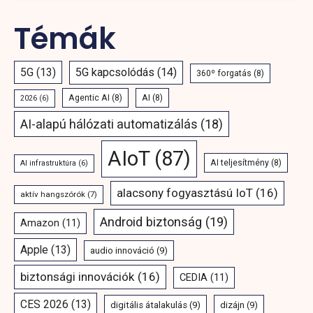
Témák
5G
(13)
5G kapcsolódás
(14)
360º forgatás
(8)
Agentic AI
(8)
AI
(8)
2026
(6)
AI-alapú hálózati automatizálás
(18)
AIoT
(87)
AI teljesítmény
(8)
AI infrastruktúra
(6)
alacsony fogyasztású IoT
(16)
aktív hangszórók
(7)
Android biztonság
(19)
Amazon
(11)
Apple
(13)
audio innováció
(9)
biztonsági innovációk
(16)
CEDIA
(11)
CES 2026
(13)
digitális átalakulás
(9)
dizájn
(9)