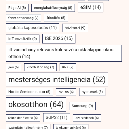
eSIM
(14)
Edge AI
(8)
energiahatékonyság
(8)
fenntarthatóság
(7)
frissítés
(8)
globális kapcsolódás
(11)
házimozi
(9)
ISE 2026
(15)
IoT eszközök
(9)
itt van néhány releváns kulcsszó a cikk alapján: okos
otthon
(14)
kiberbiztonság
(7)
KNX
(7)
jövő
(6)
mesterséges intelligencia
(52)
Nordic Semiconductor
(8)
nyertesek
(8)
NVIDIA
(6)
okosotthon
(64)
Samsung
(9)
SGP.32
(11)
Schneider Electric
(6)
szerződések
(6)
számítási teljesítmény
(7)
telekommunikáció
(6)