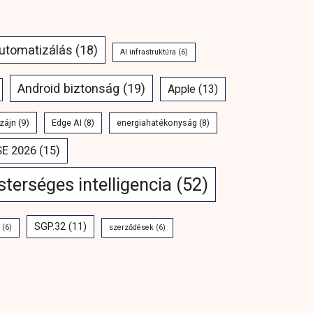
automatizálás
(18)
AI infrastruktúra
(6)
Android biztonság
(19)
Apple
(13)
zájn
(9)
Edge AI
(8)
energiahatékonyság
(8)
SE 2026
(15)
terséges intelligencia
(52)
SGP.32
(11)
(6)
szerződések
(6)