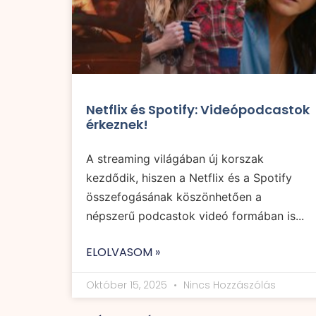
Netflix és Spotify: Videópodcastok
érkeznek!
A streaming világában új korszak
kezdődik, hiszen a Netflix és a Spotify
összefogásának köszönhetően a
népszerű podcastok videó formában is...
ELOLVASOM »
Október 15, 2025
Nincs Hozzászólás