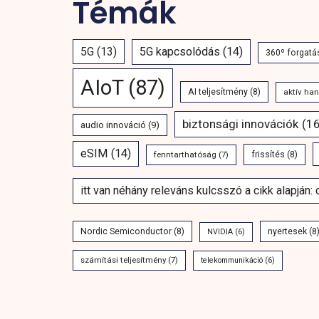
Témák
5G
(13)
5G kapcsolódás
(14)
360º forgatá
AIoT
(87)
AI teljesítmény
(8)
aktív ha
biztonsági innovációk
(16
audio innováció
(9)
eSIM
(14)
fenntarthatóság
(7)
frissítés
(8)
itt van néhány releváns kulcsszó a cikk alapján:
Nordic Semiconductor
(8)
nyertesek
(8
NVIDIA
(6)
számítási teljesítmény
(7)
telekommunikáció
(6)