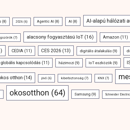
AI-alapú hálózati 
s
(8)
Agentic AI
(8)
AI
(8)
2026
(6)
alacsony fogyasztású IoT
(16)
Amazon
(11)
ngszórók
(7)
)
CES 2026
(13)
CEDIA
(11)
digitális átalakulás
(9)
di
I
globális kapcsolódás
(11)
házimozi
(9)
IoT eszközök
(9)
mes
 okos otthon
(14)
kiberbiztonság
(7)
KNX
(7)
jövő
(6)
okosotthon
(64)
Samsung
(9)
)
Schneider Electric