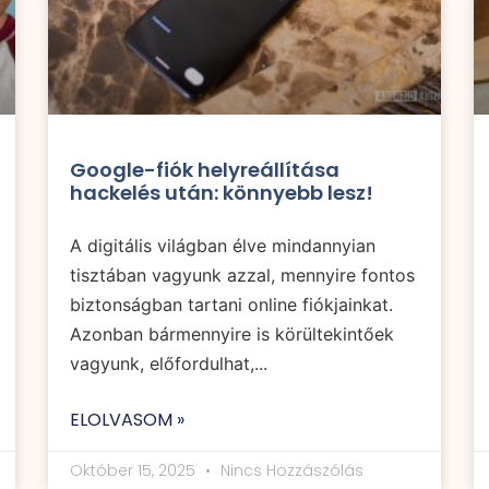
Google-fiók helyreállítása
hackelés után: könnyebb lesz!
A digitális világban élve mindannyian
tisztában vagyunk azzal, mennyire fontos
biztonságban tartani online fiókjainkat.
Azonban bármennyire is körültekintőek
vagyunk, előfordulhat,...
ELOLVASOM »
Október 15, 2025
Nincs Hozzászólás