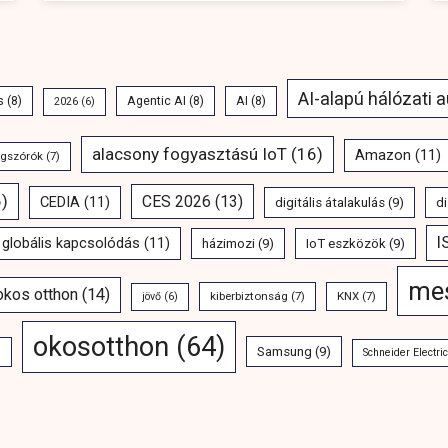
AI-alapú hálózati 
s
(8)
Agentic AI
(8)
AI
(8)
2026
(6)
alacsony fogyasztású IoT
(16)
Amazon
(11)
ngszórók
(7)
)
CES 2026
(13)
CEDIA
(11)
digitális átalakulás
(9)
di
I
globális kapcsolódás
(11)
házimozi
(9)
IoT eszközök
(9)
mes
 okos otthon
(14)
kiberbiztonság
(7)
KNX
(7)
jövő
(6)
okosotthon
(64)
Samsung
(9)
)
Schneider Electric