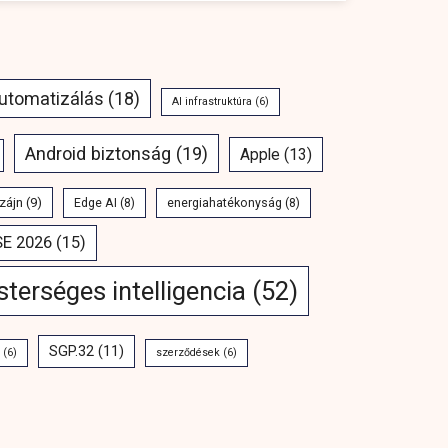
automatizálás
(18)
AI infrastruktúra
(6)
Android biztonság
(19)
Apple
(13)
zájn
(9)
Edge AI
(8)
energiahatékonyság
(8)
SE 2026
(15)
terséges intelligencia
(52)
SGP.32
(11)
(6)
szerződések
(6)