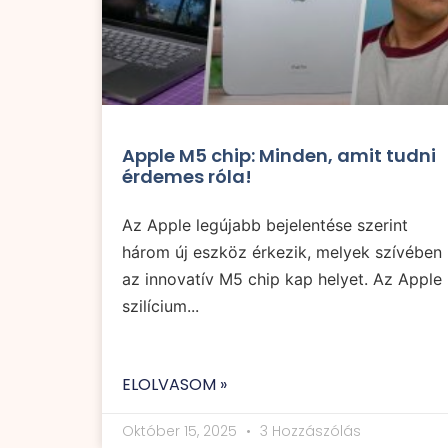
Apple M5 chip: Minden, amit tudni
érdemes róla!
Az Apple legújabb bejelentése szerint
három új eszköz érkezik, melyek szívében
az innovatív M5 chip kap helyet. Az Apple
szilícium...
ELOLVASOM »
Október 15, 2025
3 Hozzászólás