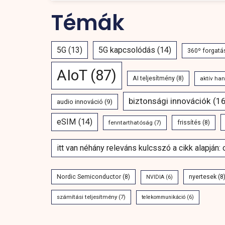
Témák
5G
(13)
5G kapcsolódás
(14)
360º forgatá
AIoT
(87)
AI teljesítmény
(8)
aktív ha
biztonsági innovációk
(16
audio innováció
(9)
eSIM
(14)
fenntarthatóság
(7)
frissítés
(8)
itt van néhány releváns kulcsszó a cikk alapján:
Nordic Semiconductor
(8)
nyertesek
(8
NVIDIA
(6)
számítási teljesítmény
(7)
telekommunikáció
(6)